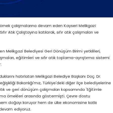
e örnek çalışmalarına devam eden Kayseri Melikgazi
ır Atık Çalıştayına katılarak, sıfır atık çalışmaları ve
n Melikgazi Belediyesi Geri Dönüşüm Birimi yetkilileri,
lışmaları, eğitimleri ve sıfır atık toplama-ayrıştırma sistemi
.
olduklarını hatırlatan Melikgazi Belediye Başkanı Doç. Dr.
ğişikliği Bakanlığı'mız, Türkiye'deki diğer ilçe belediyelerine
r atık ve geri dönüşüm çalışmaları kapsamında 'Eğitimle
lama örnekleri arasında göstermişti. Çevre dostu
mı, hem doğayı koruyor hem de ülke ekonomisine katkı
 devam ediyoruz.