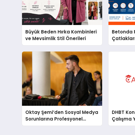
Büyük Beden Hırka Kombinleri
Betonda P
ve Mevsimlik Stil Önerileri
Çatlakları
Oktay Şemi’den Sosyal Medya
DHBT Konul
Sorunlarına Profesyonel
Çalışma 
Müdahale ve Hızlı Çözüm
Desteği