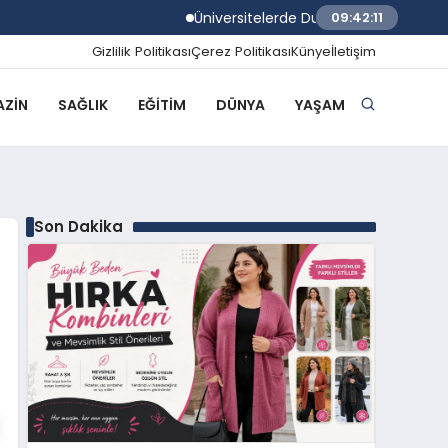
Üniversitelerde Dumansız Kampüs Dönemi 
09:42:12
Gizlilik Politikası
Çerez Politikası
Künye
İletişim
ZIN
SAĞLIK
EĞITIM
DÜNYA
YAŞAM
Son Dakika