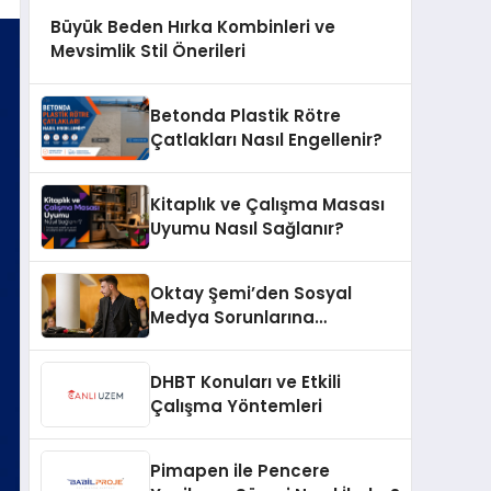
Büyük Beden Hırka Kombinleri ve
Mevsimlik Stil Önerileri
Betonda Plastik Rötre
Çatlakları Nasıl Engellenir?
Kitaplık ve Çalışma Masası
Uyumu Nasıl Sağlanır?
Oktay Şemi’den Sosyal
Medya Sorunlarına
Profesyonel Müdahale ve
Hızlı Çözüm Desteği
DHBT Konuları ve Etkili
Çalışma Yöntemleri
Pimapen ile Pencere