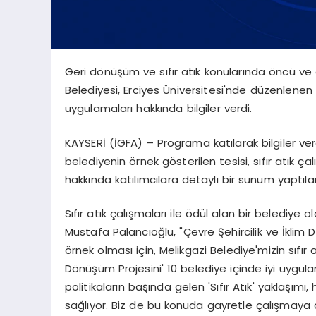
Geri dönüşüm ve sıfır atık konularında öncü v
Belediyesi, Erciyes Üniversitesi'nde düzenlenen Sıf
uygulamaları hakkında bilgiler verdi.
KAYSERİ (İGFA) – Programa katılarak bilgiler vere
belediyenin örnek gösterilen tesisi, sıfır atık ça
hakkında katılımcılara detaylı bir sunum yaptılar
Sıfır atık çalışmaları ile ödül alan bir belediye 
Mustafa Palancıoğlu, "Çevre Şehircilik ve İklim De
örnek olması için, Melikgazi Belediye'mizin sıfı
Dönüşüm Projesini' 10 belediye içinde iyi uygu
politikaların başında gelen 'Sıfır Atık' yaklaşı
sağlıyor. Biz de bu konuda gayretle çalışmaya