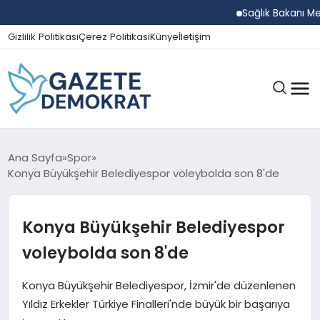
Sağlık Bakanı Memişoğ
Gizlilik Politikası
Çerez Politikası
Künye
İletişim
GÜNDEM
Ana Sayfa
Spor
Konya Büyükşehir Belediyespor voleybolda son 8'de
EKONOMI
Konya Büyükşehir Belediyespor
voleybolda son 8'de
SPOR
Konya Büyükşehir Belediyespor, İzmir'de düzenlenen
Yıldız Erkekler Türkiye Finalleri'nde büyük bir başarıya
MAGAZIN