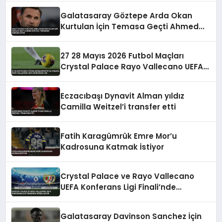
Galatasaray Göztepe Arda Okan
Kurtulan İçin Temasa Geçti Ahmed
Kutucu Transferi Görüşülüyor
27 28 Mayıs 2026 Futbol Maçları
Crystal Palace Rayo Vallecano UEFA
Konferans Ligi
Eczacıbaşı Dynavit Alman yıldız
Camilla Weitzel’i transfer etti
Fatih Karagümrük Emre Mor’u
Kadrosuna Katmak İstiyor
Crystal Palace ve Rayo Vallecano
UEFA Konferans Ligi Finali’nde
Karşılaşıyor
Galatasaray Davinson Sanchez İçin