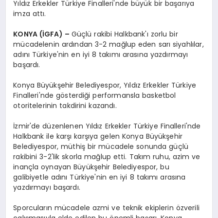
Yıldız Erkekler Türkiye Finalleri'nde büyük bir başarıya
imza attı.
KONYA (İGFA) –
Güçlü rakibi Halkbank'ı zorlu bir
mücadelenin ardından 3-2 mağlup eden sarı siyahlılar,
adını Türkiye'nin en iyi 8 takımı arasına yazdırmayı
başardı.
Konya Büyükşehir Belediyespor, Yıldız Erkekler Türkiye
Finalleri'nde gösterdiği performansla basketbol
otoritelerinin takdirini kazandı.
İzmir'de düzenlenen Yıldız Erkekler Türkiye Finalleri'nde
Halkbank ile karşı karşıya gelen Konya Büyükşehir
Belediyespor, müthiş bir mücadele sonunda güçlü
rakibini 3-2'lik skorla mağlup etti. Takım ruhu, azim ve
inançla oynayan Büyükşehir Belediyespor, bu
galibiyetle adını Türkiye'nin en iyi 8 takımı arasına
yazdırmayı başardı.
Sporcuların mücadele azmi ve teknik ekiplerin özverili
çalışmasıyla elde edilen bu önemli başarı, Konya