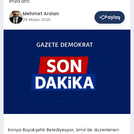
imza attı.
Mehmet Arslan
Paylaş
SAĞLIK
29 Mayıs 2025
EĞITIM
DÜNYA
YAŞAM
Konya Büyükşehir Belediyespor, İzmir'de düzenlenen