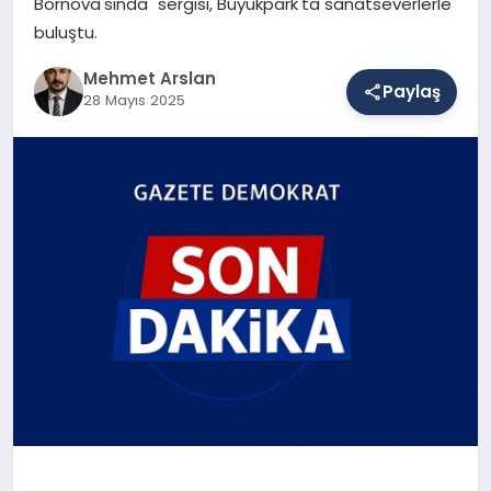
Bornova'sında" sergisi, Büyükpark'ta sanatseverlerle
buluştu.
SAĞLIK
Mehmet Arslan
Paylaş
28 Mayıs 2025
EĞITIM
DÜNYA
YAŞAM