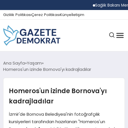
Sağlık Bakanı Memişoğ
Gizlilik Politikası
Çerez Politikası
Künye
İletişim
GÜNDEM
Ana Sayfa
Yaşam
Homeros'un izinde Bornova'yı kadrajladılar
EKONOMI
Homeros'un izinde Bornova'yı
kadrajladılar
SPOR
İzmir'de Bornova Belediyesi'nin fotoğrafçılık
kursiyerleri tarafından hazırlanan "Homeros'un
MAGAZIN