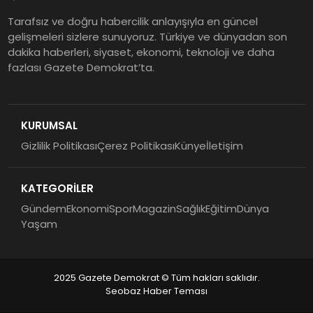
Tarafsız ve doğru habercilik anlayışıyla en güncel
gelişmeleri sizlere sunuyoruz. Türkiye ve dünyadan son
dakika haberleri, siyaset, ekonomi, teknoloji ve daha
fazlası Gazete Demokrat’ta.
KURUMSAL
Gizlilik Politikası
Çerez Politikası
Künye
İletişim
KATEGORİLER
Gündem
Ekonomi
Spor
Magazin
Sağlık
Eğitim
Dünya
Yaşam
2025 Gazete Demokrat © Tüm hakları saklıdır.
Seobaz Haber Teması