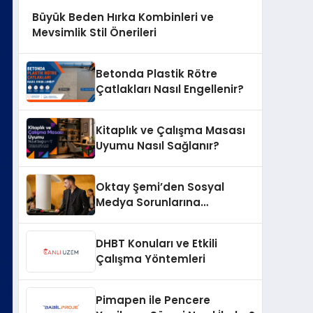
Büyük Beden Hırka Kombinleri ve
Mevsimlik Stil Önerileri
Betonda Plastik Rötre
Çatlakları Nasıl Engellenir?
Kitaplık ve Çalışma Masası
Uyumu Nasıl Sağlanır?
Oktay Şemi’den Sosyal
Medya Sorunlarına
Profesyonel Müdahale ve
Hızlı Çözüm Desteği
DHBT Konuları ve Etkili
Çalışma Yöntemleri
Pimapen ile Pencere