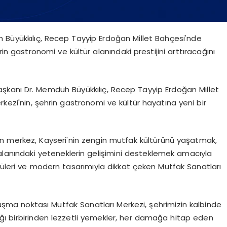
 Büyükkılıç, Recep Tayyip Erdoğan Millet Bahçesi'nde
in gastronomi ve kültür alanındaki prestijini arttıracağını
aşkanı Dr. Memduh Büyükkılıç, Recep Tayyip Erdoğan Millet
ezi'nin, şehrin gastronomi ve kültür hayatına yeni bir
ren merkez, Kayseri'nin zengin mutfak kültürünü yaşatmak,
alanındaki yeteneklerin gelişimini desteklemek amacıyla
nüleri ve modern tasarımıyla dikkat çeken Mutfak Sanatları
luşma noktası Mutfak Sanatları Merkezi, şehrimizin kalbinde
adığı birbirinden lezzetli yemekler, her damağa hitap eden