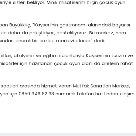
yle sizleri bekliyor. Minik misafirlerimiz için çocuk oyun
n Büyükkılıç, "Kayseri'nin gastronomi alanındaki başarısı
izle daha da pekiştiriyor, destekliyoruz. Bu merkez, hem
ından önemli bir cazibe merkezi olacak" dedi.
ları, atölyeler ve eğitim salonlarıyla Kayseri'nin turizm ve
misafirler için hazırlanan çocuk oyun alanı da ailelerin rahat
0 saatleri arasında hizmet veren Mutfak Sanatları Merkezi,
asyon için 0850 346 82 38 numaralı telefon hattından ulaşım