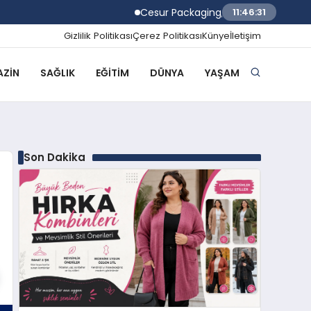
Cesur Packaging, Mısır’daki Üretim Üssü
11:46:32
Gizlilik Politikası
Çerez Politikası
Künye
İletişim
ZIN
SAĞLIK
EĞITIM
DÜNYA
YAŞAM
Son Dakika