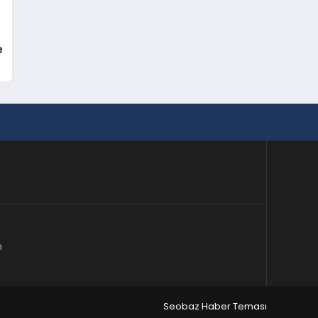
e
m
Seobaz Haber Teması