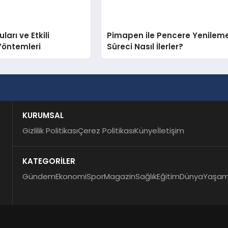
arı ve Etkili
Pimapen ile Pencere Yenilem
Yöntemleri
Süreci Nasıl İlerler?
KURUMSAL
Gizlilik Politikası
Çerez Politikası
Künye
İletişim
KATEGORİLER
Gündem
Ekonomi
Spor
Magazin
Sağlık
Eğitim
Dünya
Yaşa