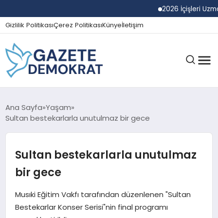
2026 İçişleri Uzman Ya
Gizlilik Politikası
Çerez Politikası
Künye
İletişim
GÜNDEM
Ana Sayfa
Yaşam
Sultan bestekarlarla unutulmaz bir gece
EKONOMI
Sultan bestekarlarla unutulmaz
bir gece
SPOR
Musıki Eğitim Vakfı tarafından düzenlenen "Sultan
Bestekarlar Konser Serisi"nin final programı
MAGAZIN