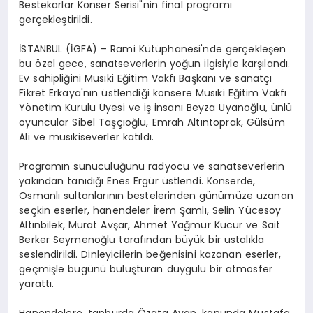
Bestekarlar Konser Serisi"nin final programı
gerçekleştirildi.
İSTANBUL (İGFA) – Rami Kütüphanesi'nde gerçekleşen
bu özel gece, sanatseverlerin yoğun ilgisiyle karşılandı.
Ev sahipliğini Musıki Eğitim Vakfı Başkanı ve sanatçı
Fikret Erkaya'nın üstlendiği konsere Musıki Eğitim Vakfı
Yönetim Kurulu Üyesi ve iş insanı Beyza Uyanoğlu, ünlü
oyuncular Sibel Taşçıoğlu, Emrah Altıntoprak, Gülsüm
Ali ve musıkiseverler katıldı.
Programın sunuculuğunu radyocu ve sanatseverlerin
yakından tanıdığı Enes Ergür üstlendi. Konserde,
Osmanlı sultanlarının bestelerinden günümüze uzanan
seçkin eserler, hanendeler İrem Şamlı, Selin Yücesoy
Altınbilek, Murat Avşar, Ahmet Yağmur Kucur ve Sait
Berker Seymenoğlu tarafından büyük bir ustalıkla
seslendirildi. Dinleyicilerin beğenisini kazanan eserler,
geçmişle bugünü buluşturan duygulu bir atmosfer
yarattı.
Hanendelere, tanburda Özata Ayan, kanunda Mustafa