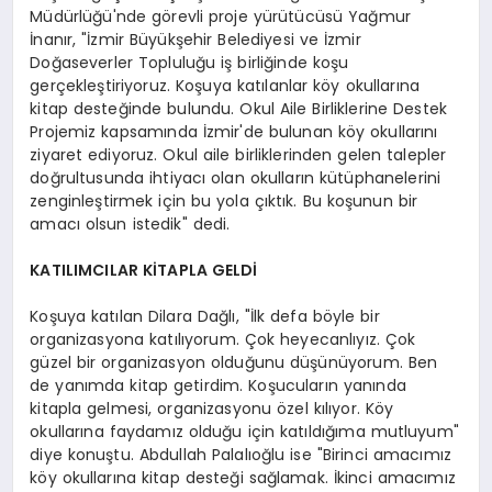
Müdürlüğü'nde görevli proje yürütücüsü Yağmur
İnanır, "İzmir Büyükşehir Belediyesi ve İzmir
Doğaseverler Topluluğu iş birliğinde koşu
gerçekleştiriyoruz. Koşuya katılanlar köy okullarına
kitap desteğinde bulundu. Okul Aile Birliklerine Destek
Projemiz kapsamında İzmir'de bulunan köy okullarını
ziyaret ediyoruz. Okul aile birliklerinden gelen talepler
doğrultusunda ihtiyacı olan okulların kütüphanelerini
zenginleştirmek için bu yola çıktık. Bu koşunun bir
amacı olsun istedik" dedi.
KATILIMCILAR KİTAPLA GELDİ
Koşuya katılan Dilara Dağlı, "İlk defa böyle bir
organizasyona katılıyorum. Çok heyecanlıyız. Çok
güzel bir organizasyon olduğunu düşünüyorum. Ben
de yanımda kitap getirdim. Koşucuların yanında
kitapla gelmesi, organizasyonu özel kılıyor. Köy
okullarına faydamız olduğu için katıldığıma mutluyum"
diye konuştu. Abdullah Palalıoğlu ise "Birinci amacımız
köy okullarına kitap desteği sağlamak. İkinci amacımız