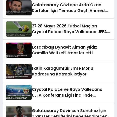
Galatasaray Göztepe Arda Okan
Kurtulan İçin Temasa Geçti Ahmed
Kutucu Transferi Görüşülüyor
27 28 Mayıs 2026 Futbol Maçları
Crystal Palace Rayo Vallecano UEFA
Konferans Ligi
Eczacıbaşı Dynavit Alman yıldız
Camilla Weitzel’i transfer etti
Fatih Karagümrük Emre Mor’u
Kadrosuna Katmak İstiyor
Crystal Palace ve Rayo Vallecano
UEFA Konferans Ligi Finali’nde
Karşılaşıyor
Galatasaray Davinson Sanchez İçin
Transfer Tekliflerini Değerlendirecek