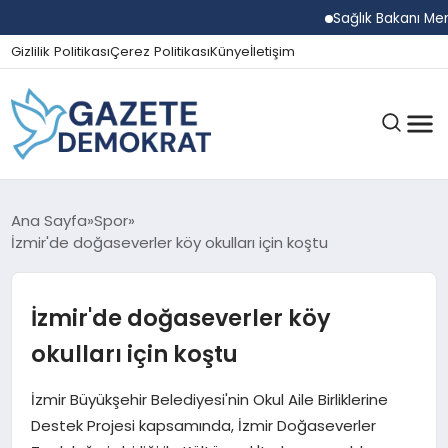
Sağlık Bakanı Memişoğlu
Gizlilik Politikası
Çerez Politikası
Künye
İletişim
GÜNDEM
Ana Sayfa
Spor
İzmir'de doğaseverler köy okulları için koştu
EKONOMI
İzmir'de doğaseverler köy
okulları için koştu
SPOR
İzmir Büyükşehir Belediyesi'nin Okul Aile Birliklerine
Destek Projesi kapsamında, İzmir Doğaseverler
MAGAZIN