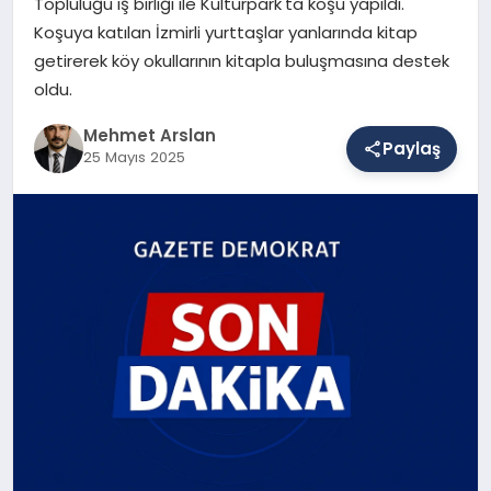
Topluluğu iş birliği ile Kültürpark'ta koşu yapıldı.
Koşuya katılan İzmirli yurttaşlar yanlarında kitap
getirerek köy okullarının kitapla buluşmasına destek
SAĞLIK
oldu.
Mehmet Arslan
Paylaş
EĞITIM
25 Mayıs 2025
DÜNYA
YAŞAM