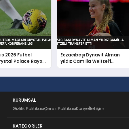
ıs 2026 Futbol
Eczacıbaşı Dynavit Alman
rystal Palace Rayo
yıldız Camilla Weitzel’i
 UEFA Konferans Ligi
transfer etti
KURUMSAL
Gizlilik Politikası
Çerez Politikası
Künye
İletişim
KATEGORİLER