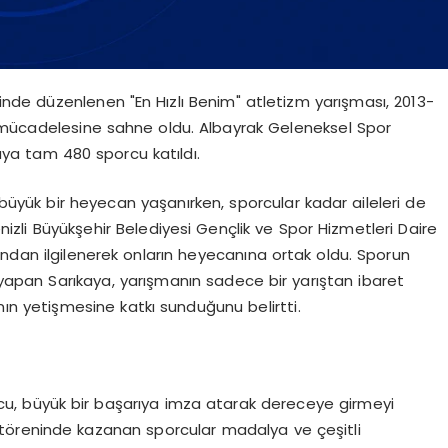
linde düzenlenen "En Hızlı Benim" atletizm yarışması, 2013-
a mücadelesine sahne oldu. Albayrak Geleneksel Spor
aya tam 480 sporcu katıldı.
yük bir heyecan yaşanırken, sporcular kadar aileleri de
Denizli Büyükşehir Belediyesi Gençlik ve Spor Hizmetleri Daire
ından ilgilenerek onların heyecanına ortak oldu. Sporun
pan Sarıkaya, yarışmanın sadece bir yarıştan ibaret
ın yetişmesine katkı sunduğunu belirtti.
u, büyük bir başarıya imza atarak dereceye girmeyi
töreninde kazanan sporcular madalya ve çeşitli