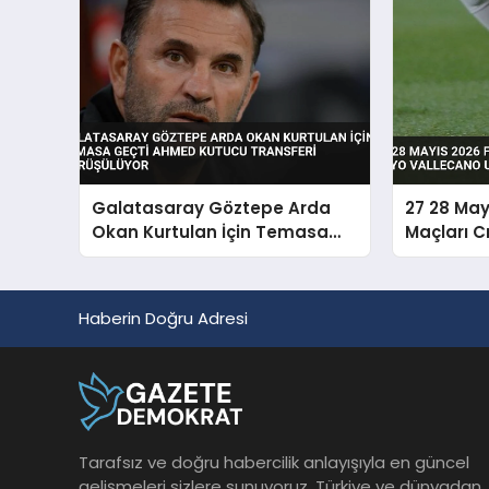
Galatasaray Göztepe Arda
27 28 May
Okan Kurtulan İçin Temasa
Maçları C
Geçti Ahmed Kutucu Transferi
Vallecano
Görüşülüyor
Haberin Doğru Adresi
Tarafsız ve doğru habercilik anlayışıyla en güncel
gelişmeleri sizlere sunuyoruz. Türkiye ve dünyadan