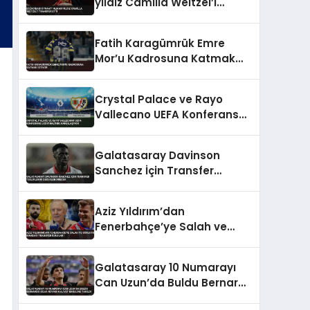
yıldız Camilla Weitzel’i
transfer etti
Fatih Karagümrük Emre
Mor’u Kadrosuna Katmak
İstiyor
Crystal Palace ve Rayo
Vallecano UEFA Konferans
Ligi Finali’nde Karşılaşıyor
Galatasaray Davinson
Sanchez İçin Transfer
Tekliflerini Değerlendirecek
Aziz Yıldırım’dan
Fenerbahçe’ye Salah ve
Sörloth Bombası Transfer
İddiaları
Galatasaray 10 Numarayı
Can Uzun’da Buldu Bernardo
Silva Rüyası Maliyet Engeline