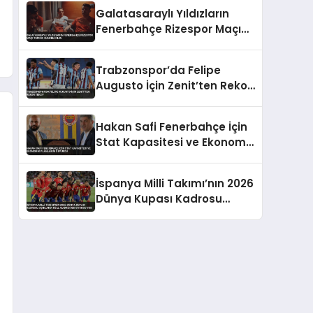
Takıldı
Galatasaraylı Yıldızların
Fenerbahçe Rizespor Maçı
Tepkisi Gündem Oldu
Trabzonspor’da Felipe
Augusto İçin Zenit’ten Rekor
Teklif
Hakan Safi Fenerbahçe İçin
Stat Kapasitesi ve Ekonomik
Planlarını Duyurdu
İspanya Milli Takımı’nın 2026
Dünya Kupası Kadrosu
Açıklandı Real Madrid’den
Oyuncu Yok