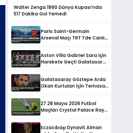
Walter Zenga 1990 Dünya Kupası’nda
517 Dakika Gol Yemedi
Paris Saint-Germain
Arsenal Maçı TRT 1’de Canlı
Yayınlanacak
Aston Villa Gabriel Sara İçin
Harekete Geçti Galatasaray
En Az 35 Milyon Euro İstiyor
Galatasaray Göztepe Arda
Okan Kurtulan İçin Temasa
Geçti Ahmed Kutucu
Transferi Görüşülüyor
27 28 Mayıs 2026 Futbol
Maçları Crystal Palace Rayo
Vallecano UEFA Konferans
Ligi
Eczacıbaşı Dynavit Alman