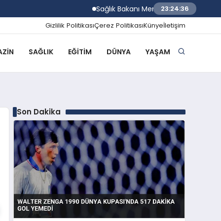
Sağlık Bakanı Memişoğlu Trabzon Şehir Hast
23:24:37
Gizlilik Politikası
Çerez Politikası
Künye
İletişim
ZIN
SAĞLIK
EĞITIM
DÜNYA
YAŞAM
Son Dakika