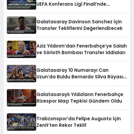
UEFA Konferans Ligi Finali’nde
Karşılaşıyor
Galatasaray Davinson Sanchez İçin
Transfer Tekliflerini Değerlendirecek
Aziz Yıldırım’dan Fenerbahçe’ye Salah
ve Sörloth Bombası Transfer İddiaları
Galatasaray 10 Numarayı Can
Uzun’da Buldu Bernardo Silva Rüyası
Maliyet Engeline Takıldı
Galatasaraylı Yıldızların Fenerbahçe
Rizespor Maçı Tepkisi Gündem Oldu
Trabzonspor’da Felipe Augusto İçin
Zenit’ten Rekor Teklif