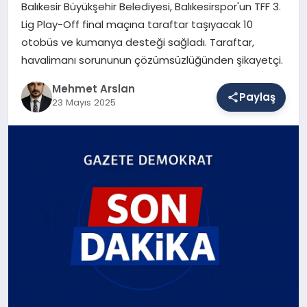
Balıkesir Büyükşehir Belediyesi, Balıkesirspor'un TFF 3.
Lig Play-Off final maçına taraftar taşıyacak 10
otobüs ve kumanya desteği sağladı. Taraftar,
SAĞLIK
havalimanı sorununun çözümsüzlüğünden şikayetçi.
Mehmet Arslan
EĞITIM
Paylaş
23 Mayıs 2025
DÜNYA
YAŞAM