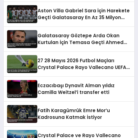
Aston Villa Gabriel Sara İçin Harekete
Geçti Galatasaray En Az 35 Milyon
Euro İstiyor
Galatasaray Göztepe Arda Okan
Kurtulan İçin Temasa Geçti Ahmed
Kutucu Transferi Görüşülüyor
27 28 Mayıs 2026 Futbol Maçları
Crystal Palace Rayo Vallecano UEFA
Konferans Ligi
Eczacıbaşı Dynavit Alman yıldız
Camilla Weitzel’i transfer etti
Fatih Karagümrük Emre Mor’u
Kadrosuna Katmak İstiyor
Crystal Palace ve Rayo Vallecano