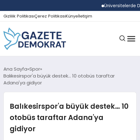
Üniversitelerde Duman
Gizlilik Politikası
Çerez Politikası
Künye
İletişim
GÜNDEM
Ana Sayfa
Spor
Balıkesirspor'a büyük destek… 10 otobüs taraftar
Adana'ya gidiyor
EKONOMI
Balıkesirspor'a büyük destek… 10
SPOR
otobüs taraftar Adana'ya
gidiyor
MAGAZIN