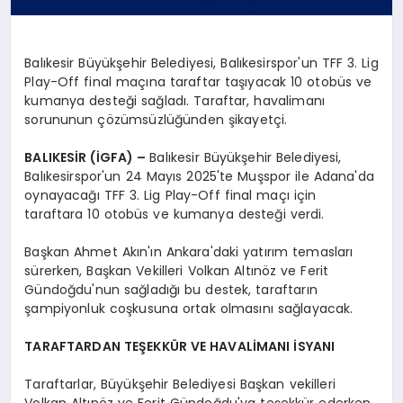
Balıkesir Büyükşehir Belediyesi, Balıkesirspor'un TFF 3. Lig
Play-Off final maçına taraftar taşıyacak 10 otobüs ve
kumanya desteği sağladı. Taraftar, havalimanı
sorununun çözümsüzlüğünden şikayetçi.
BALIKESİR (İGFA) –
Balıkesir Büyükşehir Belediyesi,
Balıkesirspor'un 24 Mayıs 2025'te Muşspor ile Adana'da
oynayacağı TFF 3. Lig Play-Off final maçı için
taraftara 10 otobüs ve kumanya desteği verdi.
Başkan Ahmet Akın'ın Ankara'daki yatırım temasları
sürerken, Başkan Vekilleri Volkan Altınöz ve Ferit
Gündoğdu'nun sağladığı bu destek, taraftarın
şampiyonluk coşkusuna ortak olmasını sağlayacak.
TARAFTARDAN TEŞEKKÜR VE HAVALİMANI İSYANI
Taraftarlar, Büyükşehir Belediyesi Başkan vekilleri
Volkan Altınöz ve Ferit Gündoğdu'ya teşekkür ederken,