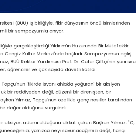
itesi (BUÜ) iş birliğiyle, fikir dünyasının öncü isimlerinden
emli bir sempozyumla anıyor.
liğiyle gerçekleştirdiği Yıldırım'ın Huzurunda Bir Mütefekkir:
e Cengiz Kültür Merkezi'nde başladı. Sempozyumun açılış
az, BUÜ Rektör Yardımcısı Prof. Dr. Cafer Çiftçi'nin yanı sıra
, öğrenciler ve çok sayıda davetli katıldı.
 Topçu'nun 'fikirde isyanı ahlakla yoğuran' bir aksiyon
k bir reddiyeden değil, düzenli bir direnişten, bir
şkan Yılmaz, Topçu'nun özellikle genç nesiller tarafından
bir değer olduğunu vurguladı.
bir aksiyon adamı olduğuna dikkat çeken Başkan Yılmaz, "O,
şüneceğimizi; yalnızca neyi savunacağımızı değil, hangi