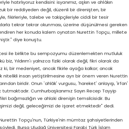
le hatırlıyoruz kendisini: isyanımız, aşkın ve ahlâkın
k bir reddiyeden değil, düzenli bir direnişten, bir
fikirleriyle, talebe ve takipçileriyle ciddi bir tesir
lıklarla tekrar tekrar okunması, üzerine düşünülmesi gereken
gilendiren her konuda kalem oynatan Nurettin Topçu, millete
iştir." diye konuştu.
rsitesi ile birlikte bu sempozyumu düzenlemekten mutluluk
iz, Yıldırım'ı yalnızca fiziki olarak değil, fikri olarak da
 ki, bir medeniyet, ancak fikirle ayağa kalkar; ancak
k nitelikli insan yetiştirilmesine ayrı bir önem veren Nurettin
an biridir. Onun 'ahlâk' vurgusu, 'hareket' anlayışı, 'irfan'
şık tutmaktadır. Cumhurbaşkanımız Sayın Recep Tayyip
kri bağımsızlığın ve ahlaki direnişin temsilcisidir. Bu
mizi değil, geleceğimizi de işaret etmektedir" dedi.
e, Nurettin Topçu'nun, Türkiye'nin mümtaz şahsiyetlerinden
 söyledi. Bursa Uludağ Üniversitesi Farabi Türk İslam