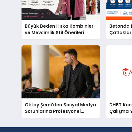
Büyük Beden Hırka Kombinleri
Betonda P
ve Mevsimlik Stil Önerileri
Çatlakları
Oktay Şemi’den Sosyal Medya
DHBT Konul
Sorunlarına Profesyonel
Çalışma 
Müdahale ve Hızlı Çözüm
Desteği