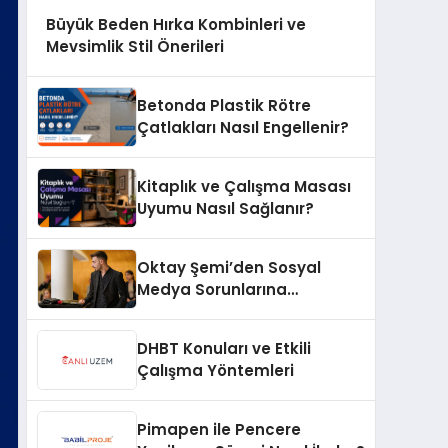
Büyük Beden Hırka Kombinleri ve
Mevsimlik Stil Önerileri
Betonda Plastik Rötre
Çatlakları Nasıl Engellenir?
Kitaplık ve Çalışma Masası
Uyumu Nasıl Sağlanır?
Oktay Şemi’den Sosyal
Medya Sorunlarına
Profesyonel Müdahale ve
Hızlı Çözüm Desteği
DHBT Konuları ve Etkili
Çalışma Yöntemleri
Pimapen ile Pencere