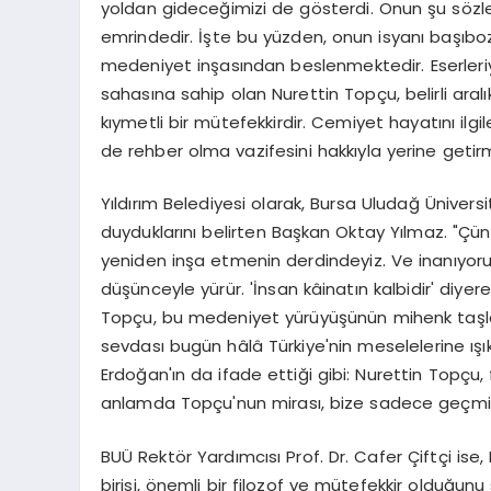
yoldan gideceğimizi de gösterdi. Onun şu sözleriy
emrindedir. İşte bu yüzden, onun isyanı başıbozu
medeniyet inşasından beslenmektedir. Eserleriyle, 
sahasına sahip olan Nurettin Topçu, belirli ara
kıymetli bir mütefekkirdir. Cemiyet hayatını il
de rehber olma vazifesini hakkıyla yerine getirm
Yıldırım Belediyesi olarak, Bursa Uludağ Ünive
duyduklarını belirten Başkan Oktay Yılmaz. "Çünkü b
yeniden inşa etmenin derdindeyiz. Ve inanıyoruz
düşünceyle yürür. 'İnsan kâinatın kalbidir' diyere
Topçu, bu medeniyet yürüyüşünün mihenk taşlarınd
sevdası bugün hâlâ Türkiye'nin meselelerine ı
Erdoğan'ın da ifade ettiği gibi: Nurettin Topçu, fi
anlamda Topçu'nun mirası, bize sadece geçmişi
BUÜ Rektör Yardımcısı Prof. Dr. Cafer Çiftçi is
birisi, önemli bir filozof ve mütefekkir olduğunu