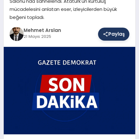
Salonu'nda sahnelendi. Atatürk'ün kurtuluş
mücadelesini anlatan eser, izleyicilerden büyük
beğeni topladı.
SAĞLIK
Mehmet Arslan
Paylaş
21 Mayıs 2025
EĞITIM
DÜNYA
YAŞAM