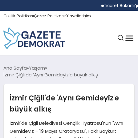
Ticaret Bakanlığı Eki
Gizlilik Politikası
Çerez Politikası
Künye
İletişim
GÜNDEM
Ana Sayfa
Yaşam
İzmir Çiğli'de 'Aynı Gemideyiz'e büyük alkış
EKONOMI
İzmir Çiğli'de 'Aynı Gemideyiz'e
büyük alkış
SPOR
İzmir'de Çiğli Belediyesi Gençlik Tiyatrosu'nun "Aynı
Gemideyiz – 19 Mayıs Oratoryosu", Fakir Baykurt
MAGAZIN