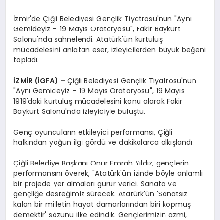
İzmir'de Çiğli Belediyesi Gençlik Tiyatrosu'nun "Aynı
Gemideyiz – 19 Mayıs Oratoryosu", Fakir Baykurt
Salonu'nda sahnelendi. Atatürk'ün kurtuluş
mücadelesini anlatan eser, izleyicilerden büyük beğeni
topladı.
İZMİR (İGFA) –
Çiğli Belediyesi Gençlik Tiyatrosu'nun
"Aynı Gemideyiz – 19 Mayıs Oratoryosu", 19 Mayıs
1919'daki kurtuluş mücadelesini konu alarak Fakir
Baykurt Salonu'nda izleyiciyle buluştu.
Genç oyuncuların etkileyici performansı, Çiğli
halkından yoğun ilgi gördü ve dakikalarca alkışlandı.
Çiğli Belediye Başkanı Onur Emrah Yıldız, gençlerin
performansını överek, "Atatürk'ün izinde böyle anlamlı
bir projede yer almaları gurur verici. Sanata ve
gençliğe desteğimiz sürecek. Atatürk'ün 'Sanatsız
kalan bir milletin hayat damarlarından biri kopmuş
demektir' sözünü ilke edindik. Gençlerimizin azmi,