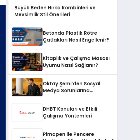
Büyük Beden Hırka Kombinleri ve
Mevsimlik Stil Önerileri
Betonda Plastik Rötre
Çatlakları Nasıl Engellenir?
Kitaplık ve Çalışma Masası
Uyumu Nasıl Sağlanır?
Oktay Şemi’den Sosyal
Medya Sorunlarına
Profesyonel Müdahale ve
Hızlı Çözüm Desteği
DHBT Konuları ve Etkili
Çalışma Yöntemleri
Pimapen ile Pencere