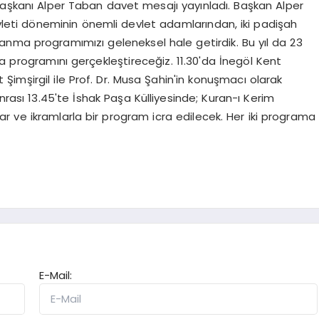
 Başkanı Alper Taban davet mesajı yayınladı. Başkan Alper
vleti döneminin önemli devlet adamlarından, iki padişah
nma programımızı geleneksel hale getirdik. Bu yıl da 23
programını gerçekleştireceğiz. 11.30'da İnegöl Kent
imşirgil ile Prof. Dr. Musa Şahin'in konuşmacı olarak
sı 13.45'te İshak Paşa Külliyesinde; Kuran-ı Kerim
ualar ve ikramlarla bir program icra edilecek. Her iki programa
E-Mail: