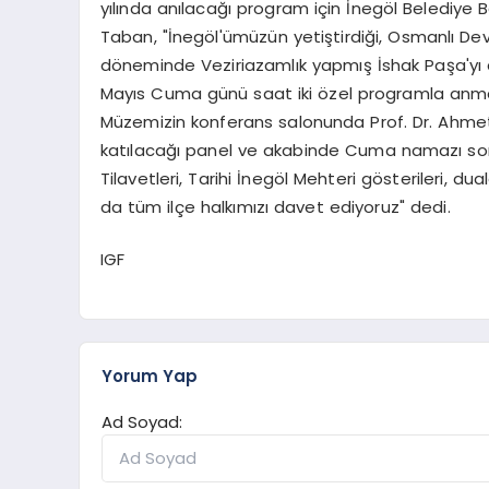
yılında anılacağı program için İnegöl Belediye
Taban, "İnegöl'ümüzün yetiştirdiği, Osmanlı De
döneminde Veziriazamlık yapmış İshak Paşa'yı a
Mayıs Cuma günü saat iki özel programla anma 
Müzemizin konferans salonunda Prof. Dr. Ahmet Ş
katılacağı panel ve akabinde Cuma namazı sonra
Tilavetleri, Tarihi İnegöl Mehteri gösterileri, d
da tüm ilçe halkımızı davet ediyoruz" dedi.
IGF
Yorum Yap
Ad Soyad: