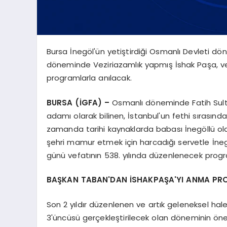
Bursa İnegöl'ün yetiştirdiği Osmanlı Devleti d
döneminde Veziriazamlık yapmış İshak Paşa, v
programlarla anılacak.
BURSA (İGFA) –
Osmanlı döneminde Fatih Sult
adamı olarak bilinen, İstanbul'un fethi sırasınd
zamanda tarihi kaynaklarda babası İnegöllü oldu
şehri mamur etmek için harcadığı servetle İneg
günü vefatının 538. yılında düzenlenecek progr
BAŞKAN TABAN'DAN İSHAKPAŞA'YI ANMA PR
Son 2 yıldır düzenlenen ve artık geleneksel hale
3'üncüsü gerçekleştirilecek olan döneminin öne