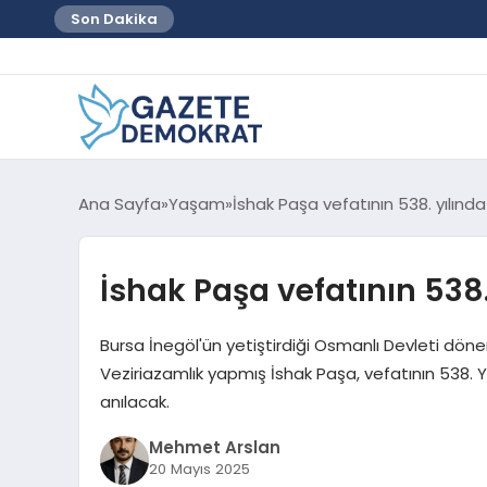
Son Dakika
Ana Sayfa
Yaşam
İshak Paşa vefatının 538. yılınd
İshak Paşa vefatının 538.
Bursa İnegöl'ün yetiştirdiği Osmanlı Devleti dö
Veziriazamlık yapmış İshak Paşa, vefatının 538
anılacak.
Mehmet Arslan
20 Mayıs 2025