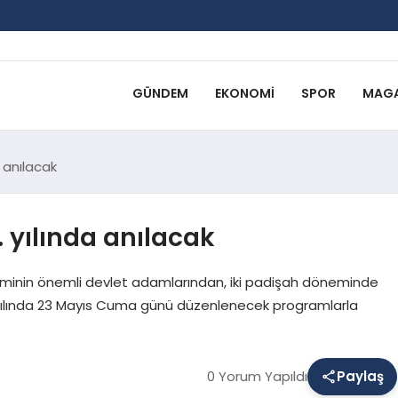
GÜNDEM
EKONOMI
SPOR
MAGA
a anılacak
 yılında anılacak
neminin önemli devlet adamlarından, iki padişah döneminde
. Yılında 23 Mayıs Cuma günü düzenlenecek programlarla
0 Yorum Yapıldı
Paylaş