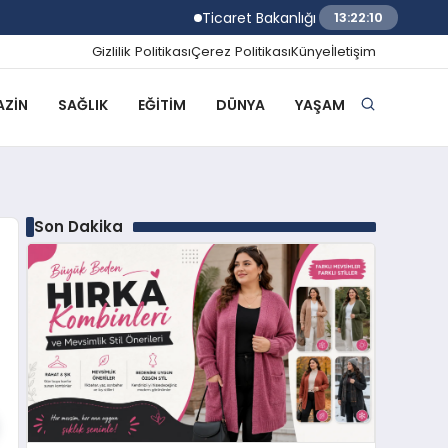
Ticaret Bakanlığı Ekipleri 2026 Yılında 58
13:22:11
Gizlilik Politikası
Çerez Politikası
Künye
İletişim
ZIN
SAĞLIK
EĞITIM
DÜNYA
YAŞAM
Son Dakika