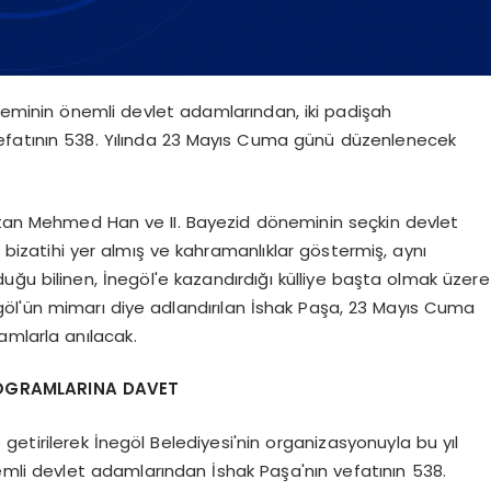
öneminin önemli devlet adamlarından, iki padişah
efatının 538. Yılında 23 Mayıs Cuma günü düzenlenecek
an Mehmed Han ve II. Bayezid döneminin seçkin devlet
a bizatihi yer almış ve kahramanlıklar göstermiş, aynı
ğu bilinen, İnegöl'e kazandırdığı külliye başta olmak üzere
öl'ün mimarı diye adlandırılan İshak Paşa, 23 Mayıs Cuma
amlarla anılacak.
OGRAMLARINA DAVET
 getirilerek İnegöl Belediyesi'nin organizasyonuyla bu yıl
mli devlet adamlarından İshak Paşa'nın vefatının 538.