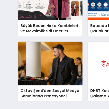
Büyük Beden Hırka Kombinleri
Betonda P
ve Mevsimlik Stil Önerileri
Çatlakları
Oktay Şemi’den Sosyal Medya
DHBT Konul
Sorunlarına Profesyonel
Çalışma 
Müdahale ve Hızlı Çözüm
Desteği