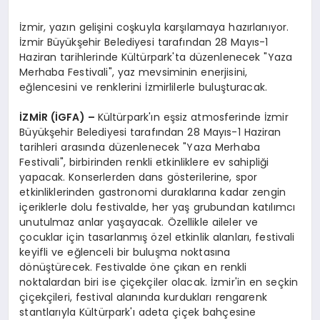
İzmir, yazın gelişini coşkuyla karşılamaya hazırlanıyor.
İzmir Büyükşehir Belediyesi tarafından 28 Mayıs-1
Haziran tarihlerinde Kültürpark'ta düzenlenecek "Yaza
Merhaba Festivali", yaz mevsiminin enerjisini,
eğlencesini ve renklerini İzmirlilerle buluşturacak.
İZMİR (İGFA) –
Kültürpark'ın eşsiz atmosferinde İzmir
Büyükşehir Belediyesi tarafından 28 Mayıs-1 Haziran
tarihleri arasında düzenlenecek "Yaza Merhaba
Festivali", birbirinden renkli etkinliklere ev sahipliği
yapacak. Konserlerden dans gösterilerine, spor
etkinliklerinden gastronomi duraklarına kadar zengin
içeriklerle dolu festivalde, her yaş grubundan katılımcı
unutulmaz anlar yaşayacak. Özellikle aileler ve
çocuklar için tasarlanmış özel etkinlik alanları, festivali
keyifli ve eğlenceli bir buluşma noktasına
dönüştürecek. Festivalde öne çıkan en renkli
noktalardan biri ise çiçekçiler olacak. İzmir'in en seçkin
çiçekçileri, festival alanında kurdukları rengarenk
stantlarıyla Kültürpark'ı adeta çiçek bahçesine