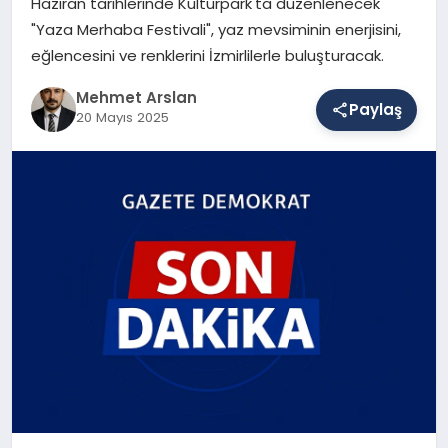
Haziran tarihlerinde Kültürpark'ta düzenlenecek
"Yaza Merhaba Festivali", yaz mevsiminin enerjisini,
eğlencesini ve renklerini İzmirlilerle buluşturacak.
SAĞLIK
Mehmet Arslan
Paylaş
20 Mayıs 2025
EĞITIM
DÜNYA
YAŞAM