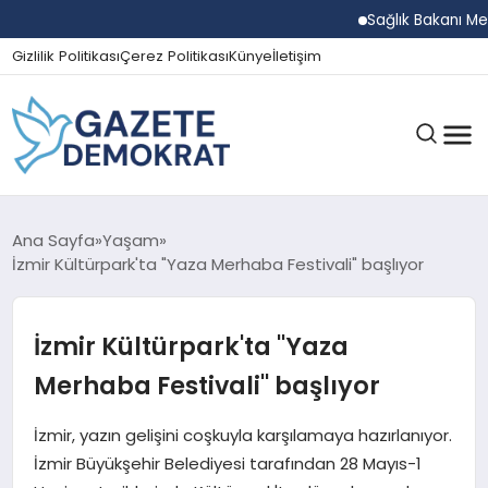
Sağlık Bakanı Memişo
Gizlilik Politikası
Çerez Politikası
Künye
İletişim
GÜNDEM
Ana Sayfa
Yaşam
İzmir Kültürpark'ta "Yaza Merhaba Festivali" başlıyor
EKONOMI
İzmir Kültürpark'ta "Yaza
Merhaba Festivali" başlıyor
SPOR
İzmir, yazın gelişini coşkuyla karşılamaya hazırlanıyor.
İzmir Büyükşehir Belediyesi tarafından 28 Mayıs-1
MAGAZIN