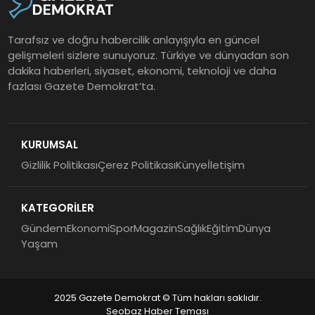
Tarafsız ve doğru habercilik anlayışıyla en güncel
gelişmeleri sizlere sunuyoruz. Türkiye ve dünyadan son
dakika haberleri, siyaset, ekonomi, teknoloji ve daha
fazlası Gazete Demokrat’ta.
KURUMSAL
Gizlilik Politikası
Çerez Politikası
Künye
İletişim
KATEGORİLER
Gündem
Ekonomi
Spor
Magazin
Sağlık
Eğitim
Dünya
Yaşam
2025 Gazete Demokrat © Tüm hakları saklıdır.
Seobaz Haber Teması