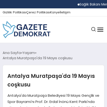
Sağlık Bakanı Memişoğl
Gizlilik Politikası
Çerez Politikası
Künye
İletişim
GÜNDEM
Ana Sayfa
Yaşam
Antalya Muratpaşa'da 19 Mayıs coşkusu
EKONOMI
Antalya Muratpaşa'da 19 Mayıs
coşkusu
SPOR
Antalya'da Muratpaşa Belediyesi 19 Mayıs Gençlik ve
Spor Bayramı'nı Prof. Dr. Erdal İnönü Kent Parkı'nda
MAGAZIN