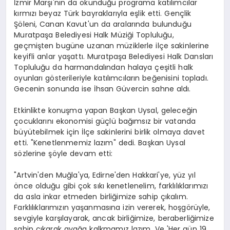
İzmir Marşı'nın da okunduğu programa katılımcılar
kırmızı beyaz Türk bayraklarıyla eşlik etti. Gençlik
Şöleni, Canan Kavut'un da aralarında bulunduğu
Muratpaşa Belediyesi Halk Müziği Topluluğu,
geçmişten bugüne uzanan müziklerle ilçe sakinlerine
keyifli anlar yaşattı. Muratpaşa Belediyesi Halk Dansları
Topluluğu da harmandalından halaya çeşitli halk
oyunları gösterileriyle katılımcıların beğenisini topladı.
Gecenin sonunda ise İhsan Güvercin sahne aldı.
Etkinlikte konuşma yapan Başkan Uysal, geleceğin
çocuklarını ekonomisi güçlü bağımsız bir vatanda
büyütebilmek için İlçe sakinlerini birlik olmaya davet
etti. "Kenetlenmemiz lazım" dedi. Başkan Uysal
sözlerine şöyle devam etti:
"Artvin'den Muğla'ya, Edirne'den Hakkari'ye, yüz yıl
önce olduğu gibi çok sıkı kenetlenelim, farklılıklarımızı
da asla inkar etmeden birliğimize sahip çıkalım.
Farklılıklarımızın yaşanmasına izin vererek, hoşgörüyle,
sevgiyle karşılayarak, ancak birliğimize, beraberliğimize
sahip çıkarak ayağa kalkmamız lazım. Ve 'Her gün 19