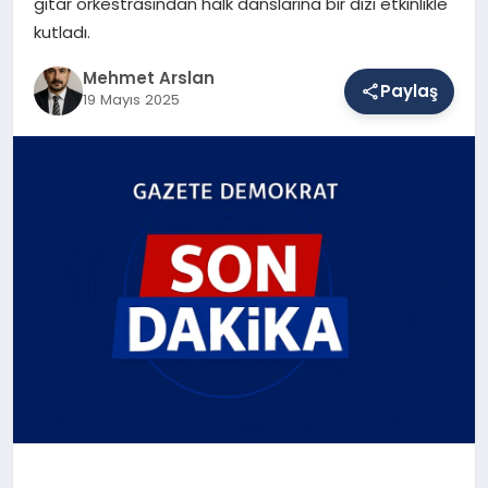
gitar orkestrasından halk danslarına bir dizi etkinlikle
kutladı.
SAĞLIK
Mehmet Arslan
Paylaş
19 Mayıs 2025
EĞITIM
DÜNYA
YAŞAM