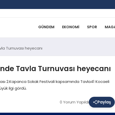
GÜNDEM
EKONOMI
SPOR
MAGA
vla Turnuvası heyecanı
'nde Tavla Turnuvası heyecanı
rası 2.Kapanca Sokak Festivali kapsamında Tavla41 Kocaeli
yük ilgi gördü.
0 Yorum Yapıldı
Paylaş