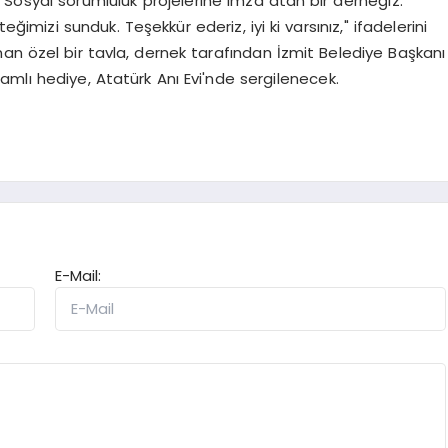
 "Sosyal sorumluluk projelerine imza atan bir derneğiz.
imizi sunduk. Teşekkür ederiz, iyi ki varsınız," ifadelerini
an özel bir tavla, dernek tarafından İzmit Belediye Başkanı
mlı hediye, Atatürk Anı Evi'nde sergilenecek.
E-Mail: