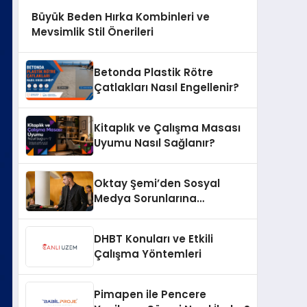
Büyük Beden Hırka Kombinleri ve
Mevsimlik Stil Önerileri
Betonda Plastik Rötre
Çatlakları Nasıl Engellenir?
Kitaplık ve Çalışma Masası
Uyumu Nasıl Sağlanır?
Oktay Şemi’den Sosyal
Medya Sorunlarına
Profesyonel Müdahale ve
Hızlı Çözüm Desteği
DHBT Konuları ve Etkili
Çalışma Yöntemleri
Pimapen ile Pencere