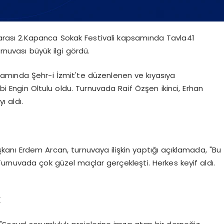
rarası 2.Kapanca Sokak Festivali kapsamında Tavla41
rnuvası büyük ilgi gördü.
amında Şehr-i İzmit'te düzenlenen ve kıyasıya
i Engin Oltulu oldu. Turnuvada Raif Özşen ikinci, Erhan
ı aldı.
kanı Erdem Arcan, turnuvaya ilişkin yaptığı açıklamada, "Bu
urnuvada çok güzel maçlar gerçekleşti. Herkes keyif aldı.
K