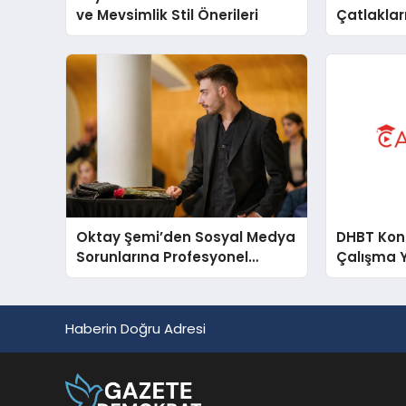
ve Mevsimlik Stil Önerileri
Çatlakları
Oktay Şemi’den Sosyal Medya
DHBT Konul
Sorunlarına Profesyonel
Çalışma 
Müdahale ve Hızlı Çözüm
Desteği
Haberin Doğru Adresi