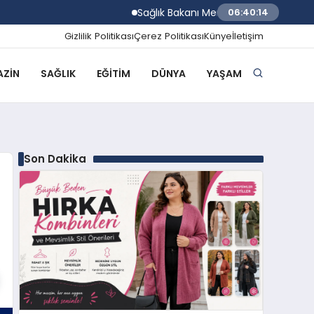
Sağlık Bakanı Memişoğlu Rize Şehir Hast
06:40:14
Gizlilik Politikası
Çerez Politikası
Künye
İletişim
ZIN
SAĞLIK
EĞITIM
DÜNYA
YAŞAM
Son Dakika