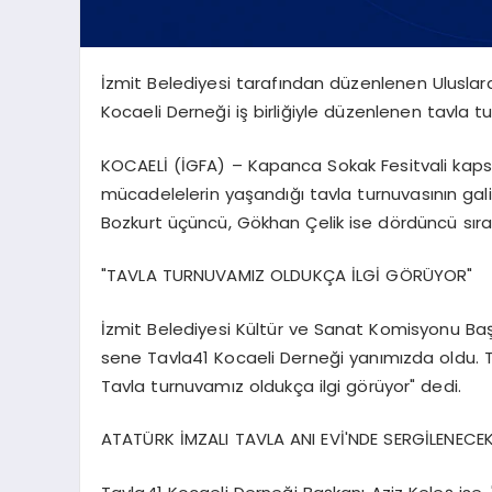
İzmit Belediyesi tarafından düzenlenen Ulusla
Kocaeli Derneği iş birliğiyle düzenlenen tavla tu
KOCAELİ (İGFA) – Kapanca Sokak Fesitvali kaps
mücadelelerin yaşandığı tavla turnuvasının galib
Bozkurt üçüncü, Gökhan Çelik ise dördüncü sıray
"TAVLA TURNUVAMIZ OLDUKÇA İLGİ GÖRÜYOR"
İzmit Belediyesi Kültür ve Sanat Komisyonu Baş
sene Tavla41 Kocaeli Derneği yanımızda oldu. T
Tavla turnuvamız oldukça ilgi görüyor" dedi.
ATATÜRK İMZALI TAVLA ANI EVİ'NDE SERGİLENECE