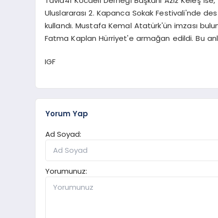
Tavla41 Kocaeli Derneği Başkanı Aziz Keleş ise,
Uluslararası 2. Kapanca Sokak Festivali'nde desteğ
kullandı. Mustafa Kemal Atatürk'ün imzası bulun
Fatma Kaplan Hürriyet'e armağan edildi. Bu anla
IGF
Yorum Yap
Ad Soyad:
Yorumunuz: