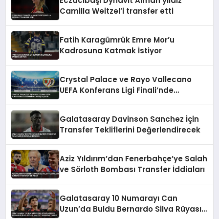
Eczacıbaşı Dynavit Alman yıldız
Camilla Weitzel’i transfer etti
Fatih Karagümrük Emre Mor’u
Kadrosuna Katmak İstiyor
Crystal Palace ve Rayo Vallecano
UEFA Konferans Ligi Finali’nde
Karşılaşıyor
Galatasaray Davinson Sanchez İçin
Transfer Tekliflerini Değerlendirecek
Aziz Yıldırım’dan Fenerbahçe’ye Salah
ve Sörloth Bombası Transfer İddiaları
Galatasaray 10 Numarayı Can
Uzun’da Buldu Bernardo Silva Rüyası