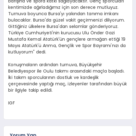
barışına ve spora katkı sağlayacaktır. Genç sporcuları
kentimizde ağırladığımız için son derece mutluyuz.
Turnuva boyunca Bursa'yı yakından tanıma imkanı
bulacaklar. Bursa'da güzel vakit geçirmenizi diliyorum.
Gittiğiniz ülkelere Bursa'dan selamlar gönderiyoruz.
Türkiye Cumhuriyeti'nin kurucusu Ulu Önder Gazi
Mustafa Kemal Atatürk'ün gençlere armağan ettiği 19
Mayıs Atatürk'ü Anma, Gençlik ve Spor Bayramı'nızı da
kutluyorum" dedi.
Konuşmaların ardından turnuva, Büyükşehir
Belediyespor ile Oulu takımı arasındaki maçla başladı.
İki takım sporcularının dostluk ve kardeşlik
çerçevesinde yaptığı maç, izleyenler tarafından büyük
bir ilgiyle takip edildi.
IGF
Yorum Yap