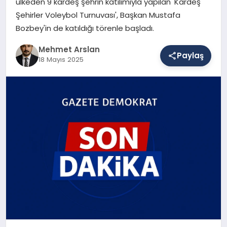
ülkeden 9 kardeş şehrin katılımıyla yapılan 'Kardeş
Şehirler Voleybol Turnuvası', Başkan Mustafa
Bozbey'in de katıldığı törenle başladı.
SAĞLIK
Mehmet Arslan
Paylaş
18 Mayıs 2025
EĞITIM
DÜNYA
YAŞAM