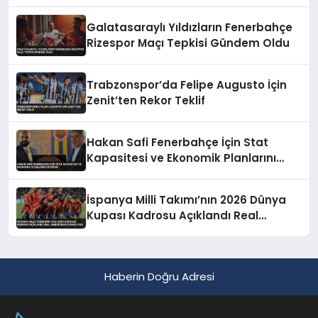
Maliyet Engeline Takıldı
Galatasaraylı Yıldızların Fenerbahçe
Rizespor Maçı Tepkisi Gündem Oldu
Trabzonspor’da Felipe Augusto İçin
Zenit’ten Rekor Teklif
Hakan Safi Fenerbahçe İçin Stat
Kapasitesi ve Ekonomik Planlarını
Duyurdu
İspanya Milli Takımı’nın 2026 Dünya
Kupası Kadrosu Açıklandı Real
Madrid’den Oyuncu Yok
Haberin Doğru Adresi