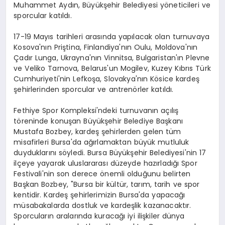
Muhammet Aydın, Büyükşehir Belediyesi yöneticileri ve
sporcular katıldı.
17-19 Mayıs tarihleri arasında yapılacak olan turnuvaya
Kosova'nın Priştina, Finlandiya'nın Oulu, Moldova'nın
Çadır Lunga, Ukrayna'nın Vinnitsa, Bulgaristan'ın Plevne
ve Veliko Tarnova, Belarus'un Mogilev, Kuzey Kıbrıs Türk
Cumhuriyeti'nin Lefkoşa, Slovakya'nın Kösice kardeş
şehirlerinden sporcular ve antrenörler katıldı.
Fethiye Spor Kompleksi'ndeki turnuvanın açılış
töreninde konuşan Büyükşehir Belediye Başkanı
Mustafa Bozbey, kardeş şehirlerden gelen tüm
misafirleri Bursa'da ağırlamaktan büyük mutluluk
duyduklarını söyledi. Bursa Büyükşehir Belediyesi'nin 17
ilçeye yayarak uluslararası düzeyde hazırladığı Spor
Festivali'nin son derece önemli olduğunu belirten
Başkan Bozbey, "Bursa bir kültür, tarım, tarih ve spor
kentidir. Kardeş şehirlerimizin Bursa'da yapacağı
müsabakalarda dostluk ve kardeşlik kazanacaktır.
Sporcuların aralarında kuracağı iyi ilişkiler dünya