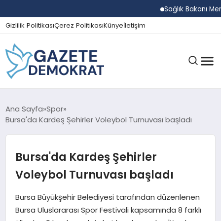
Sağlık Bakanı Memişoğl
Gizlilik Politikası
Çerez Politikası
Künye
İletişim
GÜNDEM
Ana Sayfa
Spor
Bursa'da Kardeş Şehirler Voleybol Turnuvası başladı
EKONOMI
Bursa'da Kardeş Şehirler
Voleybol Turnuvası başladı
SPOR
Bursa Büyükşehir Belediyesi tarafından düzenlenen
Bursa Uluslararası Spor Festivali kapsamında 8 farklı
MAGAZIN