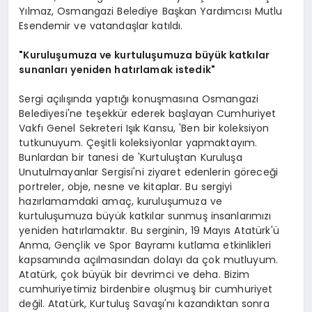
Yılmaz, Osmangazi Belediye Başkan Yardımcısı Mutlu
Esendemir ve vatandaşlar katıldı.
"Kuruluşumuza ve kurtuluşumuza büyük katkılar
sunanları yeniden hatırlamak istedik"
Sergi açılışında yaptığı konuşmasına Osmangazi
Belediyesi'ne teşekkür ederek başlayan Cumhuriyet
Vakfı Genel Sekreteri Işık Kansu, 'Ben bir koleksiyon
tutkunuyum. Çeşitli koleksiyonlar yapmaktayım.
Bunlardan bir tanesi de 'Kurtuluştan Kuruluşa
Unutulmayanlar Sergisi'ni ziyaret edenlerin göreceği
portreler, obje, nesne ve kitaplar. Bu sergiyi
hazırlamamdaki amaç, kuruluşumuza ve
kurtuluşumuza büyük katkılar sunmuş insanlarımızı
yeniden hatırlamaktır. Bu serginin, 19 Mayıs Atatürk'ü
Anma, Gençlik ve Spor Bayramı kutlama etkinlikleri
kapsamında açılmasından dolayı da çok mutluyum.
Atatürk, çok büyük bir devrimci ve deha. Bizim
cumhuriyetimiz birdenbire oluşmuş bir cumhuriyet
değil. Atatürk, Kurtuluş Savaşı'nı kazandıktan sonra