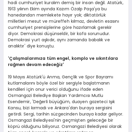
hadi cumhuriyet kuralım demiş bir insan değil. Atatürk,
1913 yılının Ekim ayında Kazım Özalp Paşa'ya bu
hanedandan memlekete hayır yok; diktatörlük
milletleri mesut ve müreffeh kılmaz, devletin esasını
cumhuriyet prensiplerine göre hazırlamak gerekir
diyor. Demokrasi düşünseldir, bir kafa sorunudur.
Demokrasi yurt aşkıdır, aynı zamanda babalık ve
analıktır' diye konuştu.
'Çalışmalarımıza tüm engel, komplo ve sıkıntılara
rağmen devam edeceğiz'
19 Mayıs Atatürk'ü Anma, Gençlik ve Spor Bayramı
kutlamalarını böyle özel bir sergiyle başlatmanın
kendileri için onur verici olduğunu ifade eden
Osmangazi Belediye Başkan Yardımcısı Mutlu
Esendemir, 'Değerli büyüğüm, duayen gazeteci Işık
Kansu, bizi kırmadı ve Ankara'dan buraya sergisini
getirdi. Sergi, tarihin süzgecinden buraya kadar geliyor.
Osmangazi Belediyesi'nin geçmişten geleceğe bir
köprü olduğunu biliyoruz. Osmangazi Belediyesi olarak