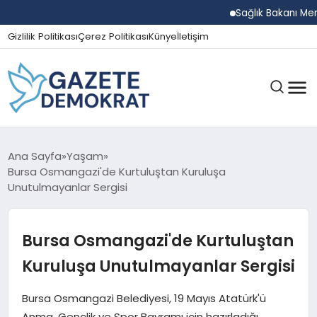
Sağlık Bakanı Memişoğl
Gizlilik Politikası
Çerez Politikası
Künye
İletişim
GÜNDEM
Ana Sayfa
Yaşam
Bursa Osmangazi'de Kurtuluştan Kuruluşa
Unutulmayanlar Sergisi
EKONOMI
Bursa Osmangazi'de Kurtuluştan
SPOR
Kuruluşa Unutulmayanlar Sergisi
Bursa Osmangazi Belediyesi, 19 Mayıs Atatürk'ü
MAGAZIN
Anma, Gençlik ve Spor Bayramı için hazırladığı