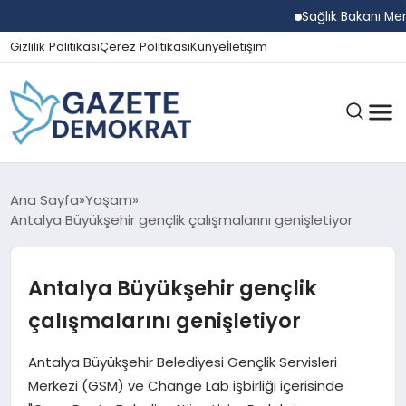
Sağlık Bakanı Memişoğ
Gizlilik Politikası
Çerez Politikası
Künye
İletişim
GÜNDEM
Ana Sayfa
Yaşam
Antalya Büyükşehir gençlik çalışmalarını genişletiyor
EKONOMI
Antalya Büyükşehir gençlik
çalışmalarını genişletiyor
SPOR
Antalya Büyükşehir Belediyesi Gençlik Servisleri
Merkezi (GSM) ve Change Lab işbirliği içerisinde
MAGAZIN