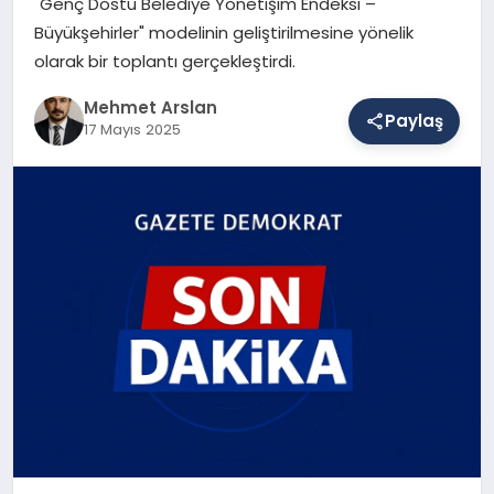
"Genç Dostu Belediye Yönetişim Endeksi –
Büyükşehirler" modelinin geliştirilmesine yönelik
olarak bir toplantı gerçekleştirdi.
SAĞLIK
Mehmet Arslan
Paylaş
17 Mayıs 2025
EĞITIM
DÜNYA
YAŞAM