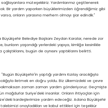
 sağlayanlara müteşekkiriz. Yardımlarımız çeşitlenerek
 Bir yardım yaparken büyüklerimizden öğrendiğimiz gibi
 varsa, onların yarasına merhem olmayı şiar edindik."
ana Büyükşehir Belediye Başkanı Zeydan Karalar, nerede zor
, bunların yaşandığı yerlerdeki yapıya, kimliğe kesinlikle
ıştıklarını, bugün de aynısını yaptıklarını belirtti.
"Bugün Büyükşehir'in yaptığı yardımı Kızılay aracılığıyla
cılığıyla iletmek en doğru yoldu. Biz ülkemizdeki ve çevre
ine bakmaksızın zaman zaman yardım gönderiyoruz. Geçmişte
 mağdurlar Suriye'deki insanlar. Onların ihtiyaçları için
azze'deki kardeşlerimize yardım edeceğiz. Adana Büyükşehir
lebimizi onayladıkları ve kabul ettikleri için teşekkür