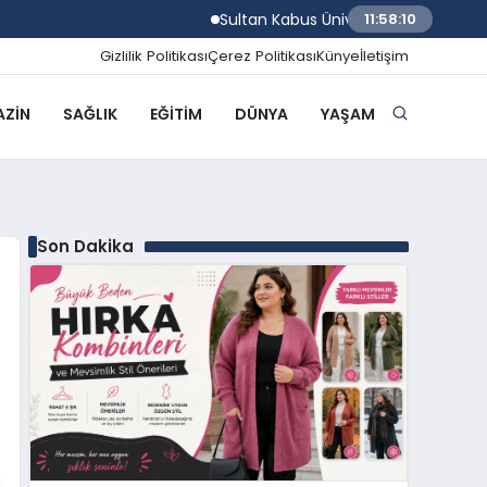
Sultan Kabus Üniversitesi Afaq Programı Ba
11:58:11
Gizlilik Politikası
Çerez Politikası
Künye
İletişim
ZIN
SAĞLIK
EĞITIM
DÜNYA
YAŞAM
Son Dakika