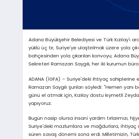
Adana Büyükşehir Belediyesi ve Türk Kızılay'ı 
yüklü üç tır, Suriye'ye ulaştırılmak üzere yola ç
bahçesinden yola çıkarılan konvoyu; Adana Büyü
Sekreteri Ramazan Saygılı, her iki kurumun bürok
ADANA (İGFA) – Suriye'deki ihtiyaç sahiplerine el
Ramazan Saygılı şunları söyledi: "Hemen yanı b
günü el atmak için, Kızılay dostu kıymetli Zey
yapıyoruz.
Bugün nasip olursa insani yardım tırlarımızı, hij
Suriye'deki mazlumlara ve mağdurlara, ihtiyaç s
süren savaş dönemi sona erdi. Milletimizin, Türki