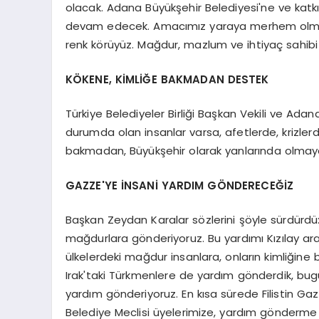
olacak. Adana Büyükşehir Belediyesi'ne ve katkı
devam edecek. Amacımız yaraya merhem olmak.
renk körüyüz. Mağdur, mazlum ve ihtiyaç sahibi
KÖKENE, KİMLİĞE BAKMADAN DESTEK
Türkiye Belediyeler Birliği Başkan Vekili ve Ad
durumda olan insanlar varsa, afetlerde, krizlerde
bakmadan, Büyükşehir olarak yanlarında olmaya çal
GAZZE'YE İNSANİ YARDIM GÖNDERECEĞİZ
Başkan Zeydan Karalar sözlerini şöyle sürdürdü: 
mağdurlara gönderiyoruz. Bu yardımı Kızılay ara
ülkelerdeki mağdur insanlara, onların kimliğ
Irak'taki Türkmenlere de yardım gönderdik, bugün
yardım gönderiyoruz. En kısa sürede Filistin G
Belediye Meclisi üyelerimize, yardım gönderme ta