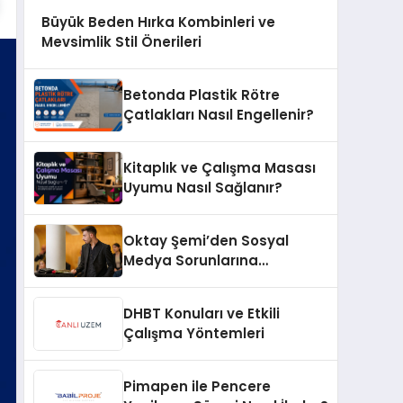
Büyük Beden Hırka Kombinleri ve
Mevsimlik Stil Önerileri
Betonda Plastik Rötre
Çatlakları Nasıl Engellenir?
Kitaplık ve Çalışma Masası
Uyumu Nasıl Sağlanır?
Oktay Şemi’den Sosyal
Medya Sorunlarına
Profesyonel Müdahale ve
Hızlı Çözüm Desteği
DHBT Konuları ve Etkili
Çalışma Yöntemleri
Pimapen ile Pencere