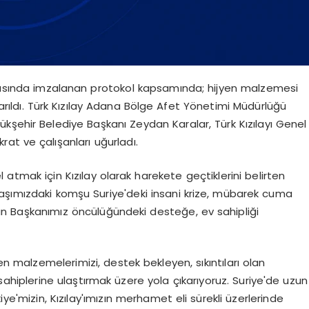
arasında imzalanan protokol kapsamında; hijyen malzemesi
ıkarıldı. Türk Kızılay Adana Bölge Afet Yönetimi Müdürlüğü
kşehir Belediye Başkanı Zeydan Karalar, Türk Kızılayı Genel
rat ve çalışanları uğurladı.
 atmak için Kızılay olarak harekete geçtiklerini belirten
aşımızdaki komşu Suriye'deki insani krize, mübarek cuma
dan Başkanımız öncülüğündeki desteğe, ev sahipliği
yen malzemelerimizi, destek bekleyen, sıkıntıları olan
ahiplerine ulaştırmak üzere yola çıkarıyoruz. Suriye'de uzun
ye'mizin, Kızılay'ımızın merhamet eli sürekli üzerlerinde