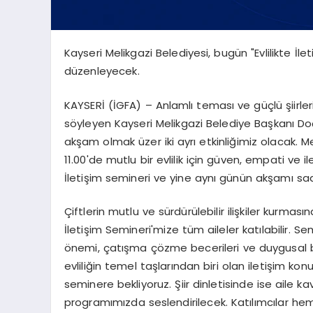
Kayseri Melikgazi Belediyesi, bugün "Evlilikte İlet
düzenleyecek.
KAYSERİ (İGFA) – Anlamlı teması ve güçlü şiirle
söyleyen Kayseri Melikgazi Belediye Başkanı 
akşam olmak üzer iki ayrı etkinliğimiz olacak. 
11.00'de mutlu bir evlilik için güven, empati ve i
İletişim semineri ve yine aynı günün akşamı saat
Çiftlerin mutlu ve sürdürülebilir ilişkiler kurma
İletişim Semineri'mize tüm aileler katılabilir. 
önemi, çatışma çözme becerileri ve duygusal bağ
evliliğin temel taşlarından biri olan iletişim k
seminere bekliyoruz. Şiir dinletisinde ise aile ka
programımızda seslendirilecek. Katılımcılar he