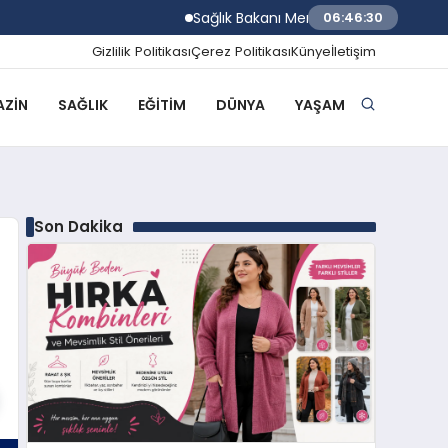
Sağlık Bakanı Memişoğlu Trabzon Şehir Hast
06:46:31
Gizlilik Politikası
Çerez Politikası
Künye
İletişim
ZIN
SAĞLIK
EĞITIM
DÜNYA
YAŞAM
Son Dakika