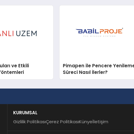
arı ve Etkili
Pimapen ile Pencere Yenilem
Yöntemleri
Süreci Nasıl İlerler?
KURUMSAL
Gizlilik Politikası
Çerez Politikası
Künye
İletişim