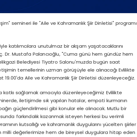
işim" semineri ile "Aile ve Kahramanlık Şiir Dinletisi" programı
riyle katılımcılara unutulmaz bir akşam yaşatacaklarını
Doç. Dr. Mustafa Palancıoğlu, "Cuma günü hem gündüz hem
Melikgazi Belediyesi Tiyatro Salonu'muzda bugün saat
letişimin temellerinin uzman görüşüyle ele alınacağı Evlilikte
 19.00'da Aile ve Kahramanlık Şiir Dinletisi düzenleyeceğiz.
sına katkı sağlamak amacıyla düzenleyeceğimiz Evlilikte
Seminerde, iletişimde sık yapılan hatalar, empati kurmanın
ın güçlendirilmesi gibi konular ele alınacak. Mutlu bir
onusunda farkındalık kazanmak isteyen herkesi bu verimli
vramının kutsallığı ve kahramanlık duygularını yücelten şiirler
m milli değerlerimize hem de bireysel duygulara hitap eden