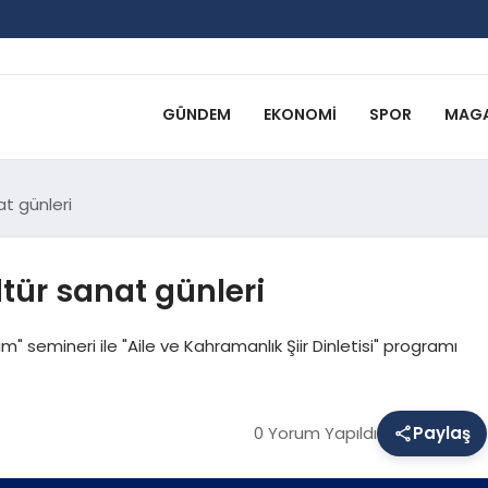
GÜNDEM
EKONOMI
SPOR
MAGA
at günleri
ltür sanat günleri
şim" semineri ile "Aile ve Kahramanlık Şiir Dinletisi" programı
0 Yorum Yapıldı
Paylaş