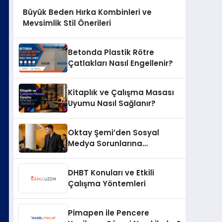
Büyük Beden Hırka Kombinleri ve
Mevsimlik Stil Önerileri
Betonda Plastik Rötre
Çatlakları Nasıl Engellenir?
Kitaplık ve Çalışma Masası
Uyumu Nasıl Sağlanır?
Oktay Şemi’den Sosyal
Medya Sorunlarına
Profesyonel Müdahale ve
Hızlı Çözüm Desteği
DHBT Konuları ve Etkili
Çalışma Yöntemleri
Pimapen ile Pencere