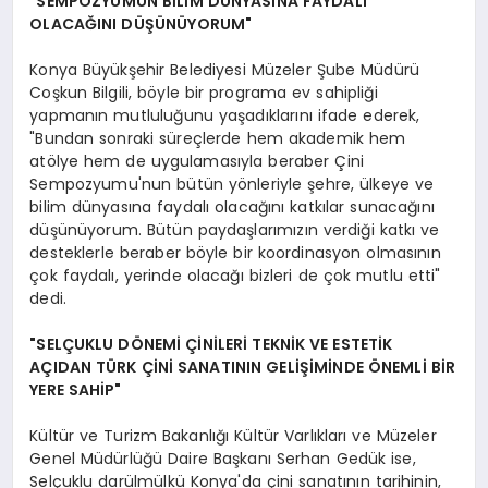
"SEMPOZYUMUN BİLİM DÜNYASINA FAYDALI
OLACAĞINI DÜŞÜNÜYORUM"
Konya Büyükşehir Belediyesi Müzeler Şube Müdürü
Coşkun Bilgili, böyle bir programa ev sahipliği
yapmanın mutluluğunu yaşadıklarını ifade ederek,
"Bundan sonraki süreçlerde hem akademik hem
atölye hem de uygulamasıyla beraber Çini
Sempozyumu'nun bütün yönleriyle şehre, ülkeye ve
bilim dünyasına faydalı olacağını katkılar sunacağını
düşünüyorum. Bütün paydaşlarımızın verdiği katkı ve
desteklerle beraber böyle bir koordinasyon olmasının
çok faydalı, yerinde olacağı bizleri de çok mutlu etti"
dedi.
"SELÇUKLU DÖNEMİ ÇİNİLERİ TEKNİK VE ESTETİK
AÇIDAN TÜRK ÇİNİ SANATININ GELİŞİMİNDE ÖNEMLİ BİR
YERE SAHİP"
Kültür ve Turizm Bakanlığı Kültür Varlıkları ve Müzeler
Genel Müdürlüğü Daire Başkanı Serhan Gedük ise,
Selçuklu darülmülkü Konya'da çini sanatının tarihinin,