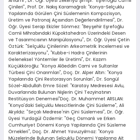
Anlamı", Dr. Öğr. Üyesi Zekeriya Şimşir: "Eşrefoğlu Camii
Çinileri", Prof. Dr. Nakış Karamağralı: "Konya-Selçuklu
Yapılarında Görülen Çini Süslemenin Kompozisyon,
Üretim ve Patronaj Açısından Değerlendirilmesi", Dr.
Öğr. Üyesi Serap Ekizler Sönmez: "Beyşehir Eşrefoğlu
Camii Mihrabındaki Küpoktahedron Üzerindeki Desen
ve Tasarımcısının Manipülasyonu", Dr. Öğr. Üyesi Çetin
Öztürk: "Selçuklu Çinilerinin Arkeometrik İncelemesi ve
Karakterizasyonu", "Kubbe-i Hadra Çinilerinin
Geleneksel Yöntemler ile Üretimi", Dr. Kazım
Küçükköroğlu: "Konya Alâeddin Cami ve Sultanlar
Türbesi Çini Onarımları", Doç. Dr. Alper Altın: "Konya
Yapılarında Çini Restorasyon Sorunları", Dr. Songül
Sözel-Abdullah Emre Sözel: "Karatay Medresesi Avlu,
Duvarlarında Bulunan Nişlerin Çini Tezyinatının
Restitüsyon Denemesi"Doç. Dr. Muhammet ARSLAN:
"Konya'daki Selçuklu Mescitlerinde Çini Süsleme", Ali
Akyıldız: "Sırçalı Medrese'nin Çini Süslemesi", Dr. Öğr.
Üyesi Yurdagül Özdemir: "Geç Osmanlı ve Erken
Cumhuriyet Dönemi Konya Yapılarında Çini Süsleme
Örnekleri", Doç. Dr. Ahmet Yavuzyılmaz: "Konya
Müzelerinde Bulunan Selçuklu Dönemi Yapılarına Ait