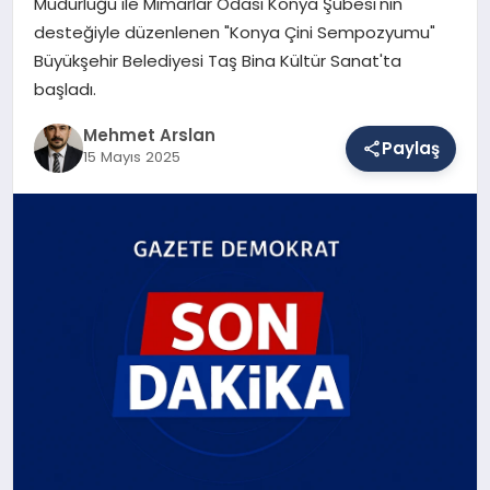
Müdürlüğü ile Mimarlar Odası Konya Şubesi'nin
desteğiyle düzenlenen "Konya Çini Sempozyumu"
Büyükşehir Belediyesi Taş Bina Kültür Sanat'ta
SAĞLIK
başladı.
Mehmet Arslan
Paylaş
EĞITIM
15 Mayıs 2025
DÜNYA
YAŞAM