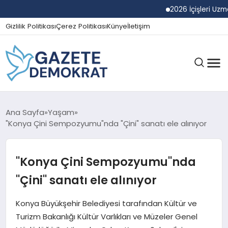
2026 İçişleri Uzman Yard
Gizlilik Politikası
Çerez Politikası
Künye
İletişim
GÜNDEM
Ana Sayfa
Yaşam
"Konya Çini Sempozyumu"nda "Çini" sanatı ele alınıyor
EKONOMI
"Konya Çini Sempozyumu"nda
"Çini" sanatı ele alınıyor
SPOR
Konya Büyükşehir Belediyesi tarafından Kültür ve
Turizm Bakanlığı Kültür Varlıkları ve Müzeler Genel
MAGAZIN