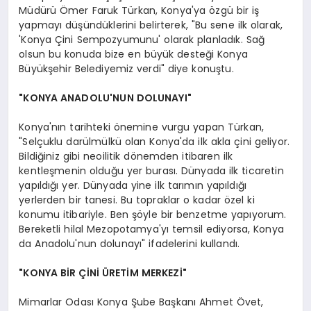
Müdürü Ömer Faruk Türkan, Konya'ya özgü bir iş
yapmayı düşündüklerini belirterek, "Bu sene ilk olarak,
'Konya Çini Sempozyumunu' olarak planladık. Sağ
olsun bu konuda bize en büyük desteği Konya
Büyükşehir Belediyemiz verdi" diye konuştu.
"KONYA ANADOLU'NUN DOLUNAYI"
Konya'nın tarihteki önemine vurgu yapan Türkan,
"Selçuklu darülmülkü olan Konya'da ilk akla çini geliyor.
Bildiğiniz gibi neoilitik dönemden itibaren ilk
kentleşmenin olduğu yer burası. Dünyada ilk ticaretin
yapıldığı yer. Dünyada yine ilk tarımın yapıldığı
yerlerden bir tanesi. Bu topraklar o kadar özel ki
konumu itibariyle. Ben şöyle bir benzetme yapıyorum.
Bereketli hilal Mezopotamya'yı temsil ediyorsa, Konya
da Anadolu'nun dolunayı" ifadelerini kullandı.
"KONYA BİR ÇİNİ ÜRETİM MERKEZİ"
Mimarlar Odası Konya Şube Başkanı Ahmet Övet,