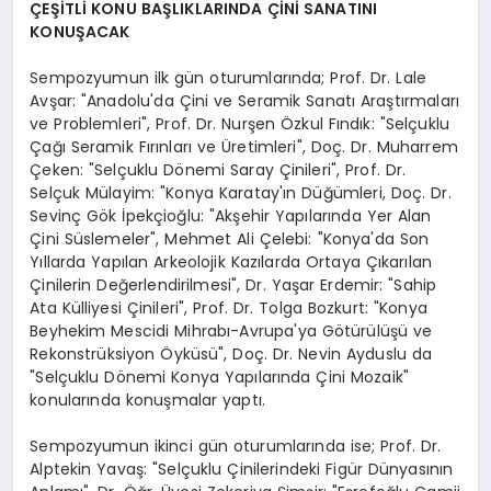
ÇEŞİTLİ KONU BAŞLIKLARINDA ÇİNİ SANATINI
KONUŞACAK
Sempozyumun ilk gün oturumlarında; Prof. Dr. Lale
Avşar: "Anadolu'da Çini ve Seramik Sanatı Araştırmaları
ve Problemleri", Prof. Dr. Nurşen Özkul Fındık: "Selçuklu
Çağı Seramik Fırınları ve Üretimleri", Doç. Dr. Muharrem
Çeken: "Selçuklu Dönemi Saray Çinileri", Prof. Dr.
Selçuk Mülayim: "Konya Karatay'ın Düğümleri, Doç. Dr.
Sevinç Gök İpekçioğlu: "Akşehir Yapılarında Yer Alan
Çini Süslemeler", Mehmet Ali Çelebi: "Konya'da Son
Yıllarda Yapılan Arkeolojik Kazılarda Ortaya Çıkarılan
Çinilerin Değerlendirilmesi", Dr. Yaşar Erdemir: "Sahip
Ata Külliyesi Çinileri", Prof. Dr. Tolga Bozkurt: "Konya
Beyhekim Mescidi Mihrabı-Avrupa'ya Götürülüşü ve
Rekonstrüksiyon Öyküsü", Doç. Dr. Nevin Ayduslu da
"Selçuklu Dönemi Konya Yapılarında Çini Mozaik"
konularında konuşmalar yaptı.
Sempozyumun ikinci gün oturumlarında ise; Prof. Dr.
Alptekin Yavaş: "Selçuklu Çinilerindeki Figür Dünyasının