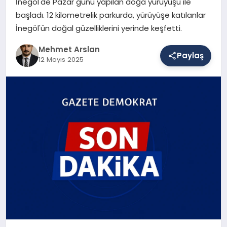
İnegöl'de Pazar günü yapılan doğa yürüyüşü ile
başladı. 12 kilometrelik parkurda, yürüyüşe katılanlar
İnegöl'ün doğal güzelliklerini yerinde keşfetti.
SAĞLIK
Mehmet Arslan
Paylaş
12 Mayıs 2025
EĞITIM
DÜNYA
YAŞAM