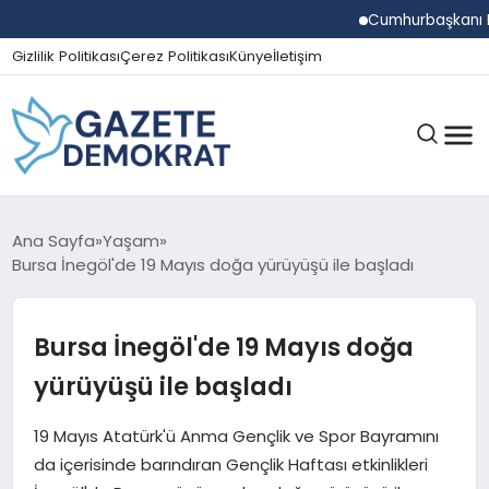
Cumhurbaşkanı Erdoğa
Gizlilik Politikası
Çerez Politikası
Künye
İletişim
GÜNDEM
Ana Sayfa
Yaşam
Bursa İnegöl'de 19 Mayıs doğa yürüyüşü ile başladı
EKONOMI
Bursa İnegöl'de 19 Mayıs doğa
yürüyüşü ile başladı
SPOR
19 Mayıs Atatürk'ü Anma Gençlik ve Spor Bayramını
da içerisinde barındıran Gençlik Haftası etkinlikleri
MAGAZIN