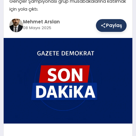
Gençler Şampiyonası grup müsabakalarına katılmak
için yola çıktı.
SAĞLIK
Mehmet Arslan
Paylaş
08 Mayıs 2025
EĞITIM
DÜNYA
YAŞAM