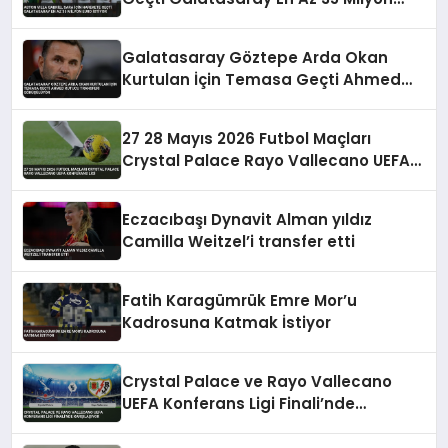
Euro İstiyor
Galatasaray Göztepe Arda Okan
Kurtulan İçin Temasa Geçti Ahmed
Kutucu Transferi Görüşülüyor
27 28 Mayıs 2026 Futbol Maçları
Crystal Palace Rayo Vallecano UEFA
Konferans Ligi
Eczacıbaşı Dynavit Alman yıldız
Camilla Weitzel’i transfer etti
Fatih Karagümrük Emre Mor’u
Kadrosuna Katmak İstiyor
Crystal Palace ve Rayo Vallecano
UEFA Konferans Ligi Finali’nde
Karşılaşıyor