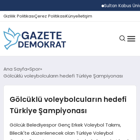
Sultan Kabus Üniversit
Gizlilik Politikası
Çerez Politikası
Künye
İletişim
GÜNDEM
Ana Sayfa
Spor
Gölcüklü voleybolcuların hedefi Türkiye Şampiyonası
EKONOMI
Gölcüklü voleybolcuların hedefi
Türkiye Şampiyonası
SPOR
Gölcük Belediyespor Genç Erkek Voleybol Takımı,
Bilecik'te düzenlenecek olan Türkiye Voleybol
MAGAZIN