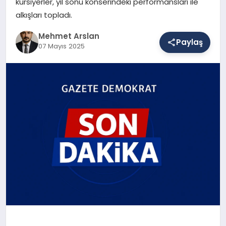
kursiyerler, yıl sonu konserindeki performansları ile
alkışları topladı.
SAĞLIK
Mehmet Arslan
Paylaş
07 Mayıs 2025
EĞITIM
DÜNYA
YAŞAM