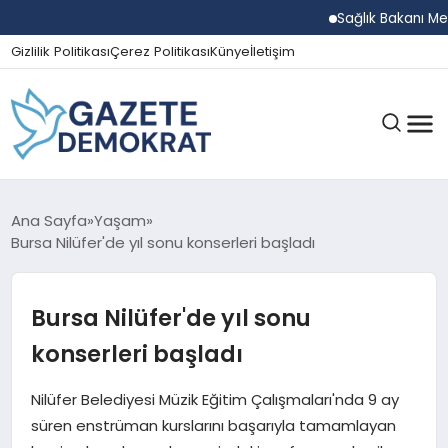
Sağlık Bakanı Memişo
Gizlilik Politikası
Çerez Politikası
Künye
İletişim
GÜNDEM
Ana Sayfa
Yaşam
Bursa Nilüfer'de yıl sonu konserleri başladı
EKONOMI
Bursa Nilüfer'de yıl sonu
konserleri başladı
SPOR
Nilüfer Belediyesi Müzik Eğitim Çalışmaları'nda 9 ay
süren enstrüman kurslarını başarıyla tamamlayan
MAGAZIN