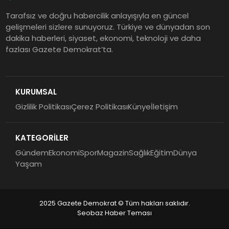
Tarafsız ve doğru habercilik anlayışıyla en güncel
gelişmeleri sizlere sunuyoruz. Türkiye ve dünyadan son
dakika haberleri, siyaset, ekonomi, teknoloji ve daha
fazlası Gazete Demokrat’ta.
KURUMSAL
Gizlilik Politikası
Çerez Politikası
Künye
İletişim
KATEGORİLER
Gündem
Ekonomi
Spor
Magazin
Sağlık
Eğitim
Dünya
Yaşam
2025 Gazete Demokrat © Tüm hakları saklıdır.
Seobaz Haber Teması