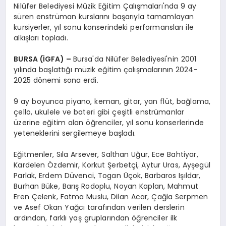
Nilüfer Belediyesi Müzik Eğitim Çalışmaları'nda 9 ay
süren enstrüman kurslarını başarıyla tamamlayan
kursiyerler, yıl sonu konserindeki performansları ile
alkışları topladı.
BURSA (İGFA) –
Bursa'da Nilüfer Belediyesi'nin 2001
yılında başlattığı müzik eğitim çalışmalarının 2024-
2025 dönemi sona erdi.
9 ay boyunca piyano, keman, gitar, yan flüt, bağlama,
çello, ukulele ve bateri gibi çeşitli enstrümanlar
üzerine eğitim alan öğrenciler, yıl sonu konserlerinde
yeteneklerini sergilemeye başladı.
Eğitmenler, Sıla Arsever, Salthan Uğur, Ece Bahtiyar,
Kardelen Özdemir, Korkut Şerbetçi, Aytur Uras, Ayşegül
Parlak, Erdem Düvenci, Togan Üçok, Barbaros Işıldar,
Burhan Büke, Barış Rodoplu, Noyan Kaplan, Mahmut
Eren Çelenk, Fatma Muslu, Dilan Acar, Çağla Serpmen
ve Asef Okan Yağcı tarafından verilen derslerin
ardından, farklı yaş gruplarından öğrenciler ilk