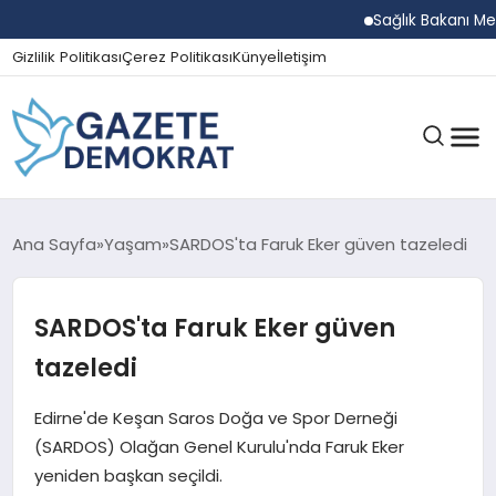
Sağlık Bakanı Memişoğ
Gizlilik Politikası
Çerez Politikası
Künye
İletişim
GÜNDEM
Ana Sayfa
Yaşam
SARDOS'ta Faruk Eker güven tazeledi
SARDOS'ta Faruk Eker güven
EKONOMI
tazeledi
SPOR
Edirne'de Keşan Saros Doğa ve Spor Derneği
(SARDOS) Olağan Genel Kurulu'nda Faruk Eker
yeniden başkan seçildi.
MAGAZIN