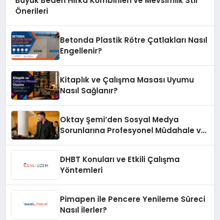
Büyük Beden Hırka Kombinleri ve Mevsimlik Stil
Önerileri
Betonda Plastik Rötre Çatlakları Nasıl
Engellenir?
Kitaplık ve Çalışma Masası Uyumu
Nasıl Sağlanır?
Oktay Şemi’den Sosyal Medya
Sorunlarına Profesyonel Müdahale ve
Hızlı Çözüm Desteği
DHBT Konuları ve Etkili Çalışma
Yöntemleri
Pimapen ile Pencere Yenileme Süreci
Nasıl İlerler?