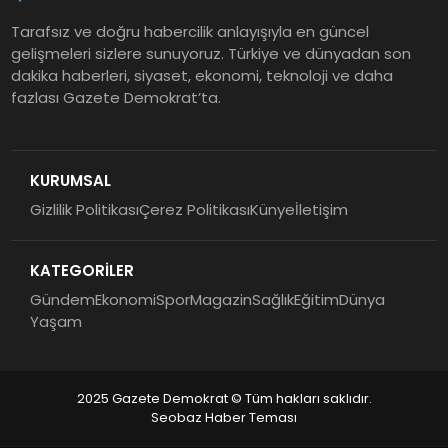
Tarafsız ve doğru habercilik anlayışıyla en güncel
gelişmeleri sizlere sunuyoruz. Türkiye ve dünyadan son
dakika haberleri, siyaset, ekonomi, teknoloji ve daha
fazlası Gazete Demokrat’ta.
KURUMSAL
Gizlilik Politikası
Çerez Politikası
Künye
İletişim
KATEGORİLER
Gündem
Ekonomi
Spor
Magazin
Sağlık
Eğitim
Dünya
Yaşam
2025 Gazete Demokrat © Tüm hakları saklıdır.
Seobaz Haber Teması