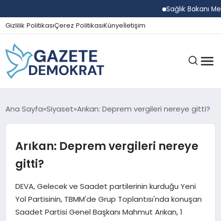
Sağlık Bakanı Memiş
Gizlilik Politikası
Çerez Politikası
Künye
İletişim
GÜNDEM
Ana Sayfa
Siyaset
Arıkan: Deprem vergileri nereye gitti?
Arıkan: Deprem vergileri nereye
EKONOMI
gitti?
SPOR
DEVA, Gelecek ve Saadet partilerinin kurduğu Yeni
Yol Partisinin, TBMM'de Grup Toplantısı'nda konuşan
Saadet Partisi Genel Başkanı Mahmut Arıkan, 1
MAGAZIN