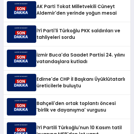
AK Parti Tokat Milletvekili Cüneyt
Aldemir'den yerinde yoğun mesai
İYİ Parti'li Türkoğlu PKK saldırıları ve
tahliyeleri sordu
İzmir Buca'da Saadet Partisi 24. yılını
vatandaşlara kutladı
Edirne'de CHP İl Başkanı Üyüklütatarlı
üreticilerle buluştu
Bahçeli'den ortak toplantı öncesi
'birlik ve dayanışma' vurgusu
İYİ Partili Türkoğlu'nun 10 Kasım tatil