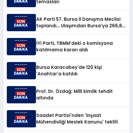
temasları
AK Parti 57. Bursa İl Danışma Meclisi
toplandı… Ulaşımdan Bursa'ya 266,8
milyar TL'lik yatırım müjdesi
İYİ Parti, TBMM'deki o komisyona
katılmama kararı aldı
Bursa Karacabey'de 120 kişi
'Anahtar'a katıldı
Prof. Dr. Özdağ: Milli kimlik tehdit
altında
Saadet Partisi'nden 'İnşaat
Mühendisliği Meslek Kanunu' teklifi