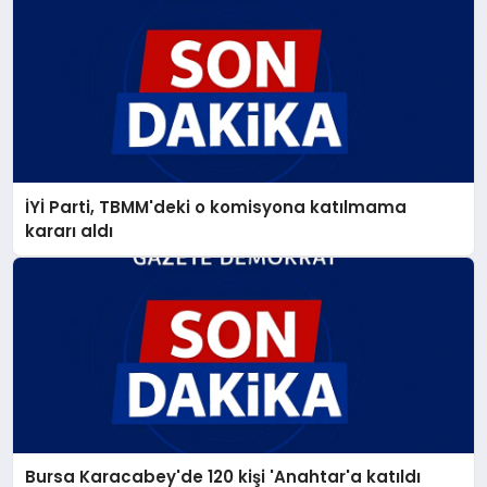
İYİ Parti, TBMM'deki o komisyona katılmama
kararı aldı
Bursa Karacabey'de 120 kişi 'Anahtar'a katıldı