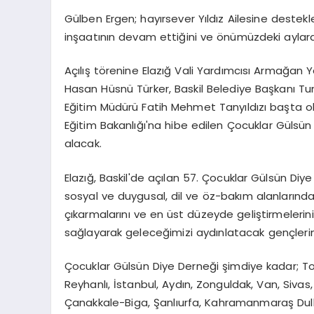
Gülben Ergen; hayırsever Yıldız Ailesine destekl
inşaatının devam ettiğini ve önümüzdeki aylard
Açılış törenine Elazığ Vali Yardımcısı Armağan
Hasan Hüsnü Türker, Baskil Belediye Başkanı Tunce
Eğitim Müdürü Fatih Mehmet Tanyıldızı başta olma
Eğitim Bakanlığı'na hibe edilen Çocuklar Gülsün
alacak.
Elazığ, Baskil'de açılan 57. Çocuklar Gülsün Diye
sosyal ve duygusal, dil ve öz-bakım alanlarında
çıkarmalarını ve en üst düzeyde geliştirmelerin
sağlayarak geleceğimizi aydınlatacak gençler
Çocuklar Gülsün Diye Derneği şimdiye kadar; To
Reyhanlı, İstanbul, Aydın, Zonguldak, Van, Siva
Çanakkale-Biga, Şanlıurfa, Kahramanmaraş Dulk