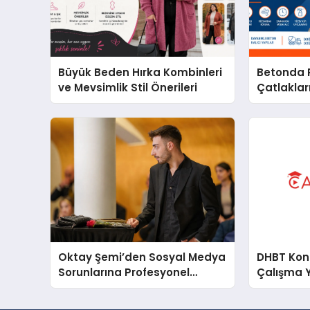
Büyük Beden Hırka Kombinleri
Betonda P
ve Mevsimlik Stil Önerileri
Çatlakları
Oktay Şemi’den Sosyal Medya
DHBT Konul
Sorunlarına Profesyonel
Çalışma 
Müdahale ve Hızlı Çözüm
Desteği