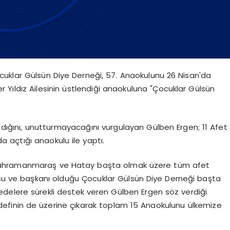
cuklar Gülsün Diye Derneği, 57. Anaokulunu 26 Nisan'da
ver Yıldız Ailesinin üstlendiği anaokuluna "Çocuklar Gülsün
ığını, unutturmayacağını vurgulayan Gülben Ergen; 11 Afet
da açtığı anaokulu ile yaptı.
 Kahramanmaraş ve Hatay başta olmak üzere tüm afet
usu ve başkanı olduğu Çocuklar Gülsün Diye Derneği başta
delere sürekli destek veren Gülben Ergen söz verdiği
edefinin de üzerine çıkarak toplam 15 Anaokulunu ülkemize