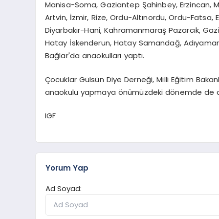
Manisa-Soma, Gaziantep Şahinbey, Erzincan, Mer
Artvin, İzmir, Rize, Ordu-Altınordu, Ordu-Fatsa, Es
Diyarbakır-Hani, Kahramanmaraş Pazarcık, Gazia
Hatay İskenderun, Hatay Samandağ, Adıyaman G
Bağlar'da anaokulları yaptı.
Çocuklar Gülsün Diye Derneği, Milli Eğitim Bakanl
anaokulu yapmaya önümüzdeki dönemde de 
IGF
Yorum Yap
Ad Soyad: