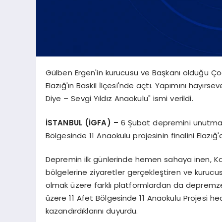
Gülben Ergen'in kurucusu ve Başkanı olduğu Ço
Elazığ'ın Baskil İlçesi'nde açtı. Yapımını hayırse
Diye – Sevgi Yıldız Anaokulu" ismi verildi.
İSTANBUL (İGFA) –
6 Şubat depremini unutmad
Bölgesinde 11 Anaokulu projesinin finalini Elazığ'
Depremin ilk günlerinde hemen sahaya inen,
bölgelerine ziyaretler gerçekleştiren ve kuruc
olmak üzere farklı platformlardan da depremze
üzere 11 Afet Bölgesinde 11 Anaokulu Projesi h
kazandırdıklarını duyurdu.