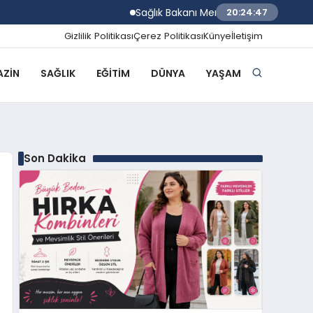
Sağlık Bakanı Memişoğlu İzmir Biyotıp ve 
20:24:48
Gizlilik Politikası
Çerez Politikası
Künye
İletişim
ZIN
SAĞLIK
EĞITIM
DÜNYA
YAŞAM
Son Dakika