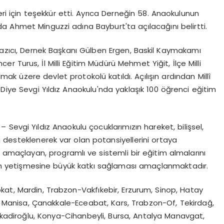
eri için teşekkür etti. Ayrıca Derneğin 58. Anaokulunun
a Ahmet Minguzzi adına Bayburt'ta açılacağını belirtti.
 Yazıcı, Dernek Başkanı Gülben Ergen, Baskil Kaymakamı
r Turus, İl Milli Eğitim Müdürü Mehmet Yiğit, İlçe Milli
k üzere devlet protokolü katıldı. Açılışın ardından Millî
 Diye Sevgi Yıldız Anaokulu'nda yaklaşık 100 öğrenci eğitim
 – Sevgi Yıldız Anaokulu çocuklarımızın hareket, bilişsel,
 desteklenerek var olan potansiyellerini ortaya
i amaçlayan, programlı ve sistemli bir eğitim almalarını
in yetişmesine büyük katkı sağlaması amaçlanmaktadır.
kat, Mardin, Trabzon-Vakfıkebir, Erzurum, Sinop, Hatay
s, Manisa, Çanakkale-Eceabat, Kars, Trabzon-Of, Tekirdağ,
adiroğlu, Konya-Cihanbeyli, Bursa, Antalya Manavgat,