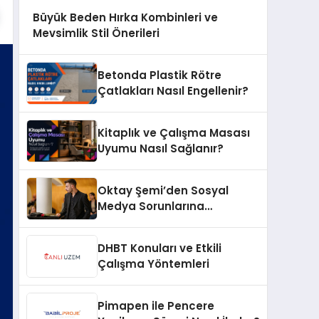
Büyük Beden Hırka Kombinleri ve
Mevsimlik Stil Önerileri
Betonda Plastik Rötre
Çatlakları Nasıl Engellenir?
Kitaplık ve Çalışma Masası
Uyumu Nasıl Sağlanır?
Oktay Şemi’den Sosyal
Medya Sorunlarına
Profesyonel Müdahale ve
Hızlı Çözüm Desteği
DHBT Konuları ve Etkili
Çalışma Yöntemleri
Pimapen ile Pencere