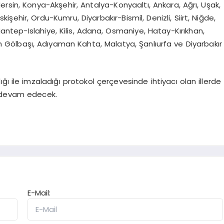
sin, Konya-Akşehir, Antalya-Konyaaltı, Ankara, Ağrı, Uşak,
kişehir, Ordu-Kumru, Diyarbakır-Bismil, Denizli, Siirt, Niğde,
ntep-Islahiye, Kilis, Adana, Osmaniye, Hatay-Kırıkhan,
ölbaşı, Adıyaman Kahta, Malatya, Şanlıurfa ve Diyarbakır
ığı ile imzaladığı protokol çerçevesinde ihtiyacı olan illerde
devam edecek.
E-Mail: