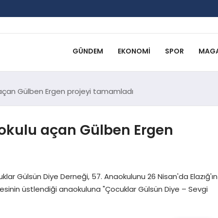
GÜNDEM
EKONOMI
SPOR
MAGA
 açan Gülben Ergen projeyi tamamladı
aokulu açan Gülben Ergen
lar Gülsün Diye Derneği, 57. Anaokulunu 26 Nisan'da Elazığ'ın
 Ailesinin üstlendiği anaokuluna "Çocuklar Gülsün Diye – Sevgi