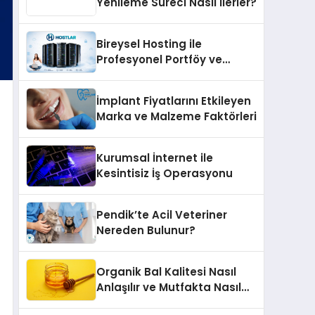
Yenileme Süreci Nasıl İlerler?
Bireysel Hosting ile
Profesyonel Portföy ve
Kişisel Marka Sitesi
İmplant Fiyatlarını Etkileyen
Marka ve Malzeme Faktörleri
Kurumsal İnternet ile
Kesintisiz İş Operasyonu
Pendik’te Acil Veteriner
Nereden Bulunur?
Organik Bal Kalitesi Nasıl
Anlaşılır ve Mutfakta Nasıl
Kullanılır?