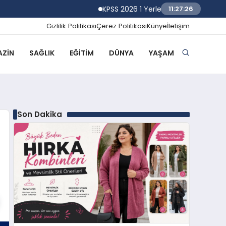
KPSS 2026 1 Yerleştirme Sonuçlarına Gör
11:27:27
Gizlilik Politikası
Çerez Politikası
Künye
İletişim
ZIN
SAĞLIK
EĞITIM
DÜNYA
YAŞAM
Son Dakika