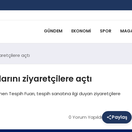
GÜNDEM
EKONOMI
SPOR
MAGA
aretçilere açtı
rını ziyaretçilere açtı
en Tespih Fuarı, tespih sanatına ilgi duyan ziyaretçilere
0 Yorum Yapıldı
Paylaş