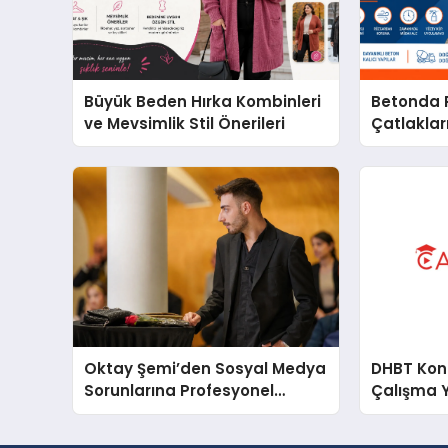
Büyük Beden Hırka Kombinleri
Betonda P
ve Mevsimlik Stil Önerileri
Çatlakları
Oktay Şemi’den Sosyal Medya
DHBT Konul
Sorunlarına Profesyonel
Çalışma 
Müdahale ve Hızlı Çözüm
Desteği