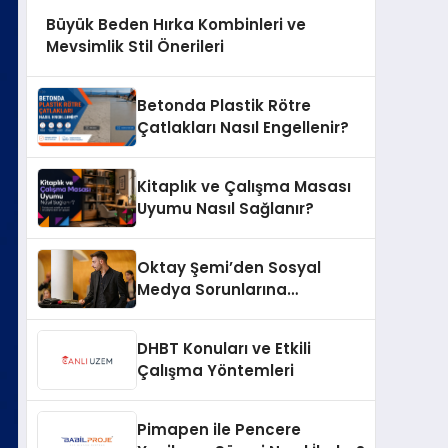
Büyük Beden Hırka Kombinleri ve
Mevsimlik Stil Önerileri
Betonda Plastik Rötre
Çatlakları Nasıl Engellenir?
Kitaplık ve Çalışma Masası
Uyumu Nasıl Sağlanır?
Oktay Şemi’den Sosyal
Medya Sorunlarına
Profesyonel Müdahale ve
Hızlı Çözüm Desteği
DHBT Konuları ve Etkili
Çalışma Yöntemleri
Pimapen ile Pencere