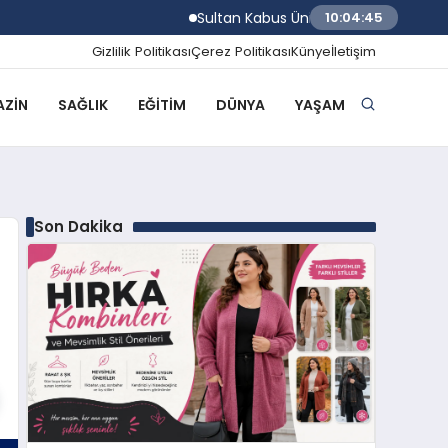
Sultan Kabus Üniversitesi Afaq Programı Ba
10:04:46
Gizlilik Politikası
Çerez Politikası
Künye
İletişim
ZIN
SAĞLIK
EĞITIM
DÜNYA
YAŞAM
Son Dakika