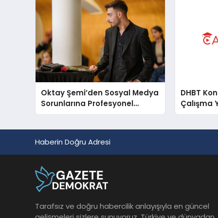
Oktay Şemi’den Sosyal Medya
DHBT Konul
Sorunlarına Profesyonel
Çalışma 
Müdahale ve Hızlı Çözüm
Desteği
Haberin Doğru Adresi
Tarafsız ve doğru habercilik anlayışıyla en güncel
gelişmeleri sizlere sunuyoruz. Türkiye ve dünyadan