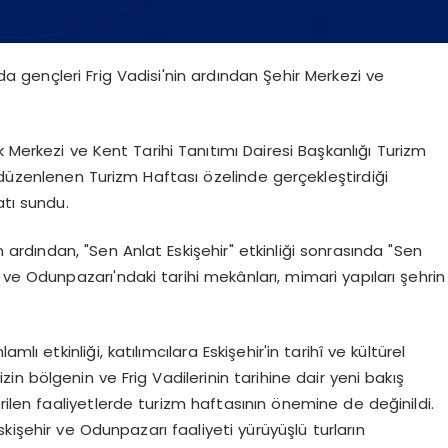
da gençleri Frig Vadisi'nin ardından Şehir Merkezi ve
 Merkezi ve Kent Tarihi Tanıtımı Dairesi Başkanlığı Turizm
 düzenlenen Turizm Haftası özelinde gerçekleştirdiği
atı sundu.
n ardından, "Sen Anlat Eskişehir" etkinliği sonrasında "Sen
ve Odunpazarı'ndaki tarihi mekânları, mimari yapıları şehrin
lı etkinliği, katılımcılara Eskişehir'in tarihî ve kültürel
zin bölgenin ve Frig Vadilerinin tarihine dair yeni bakış
rilen faaliyetlerde turizm haftasının önemine de değinildi.
kişehir ve Odunpazarı faaliyeti yürüyüşlü turların