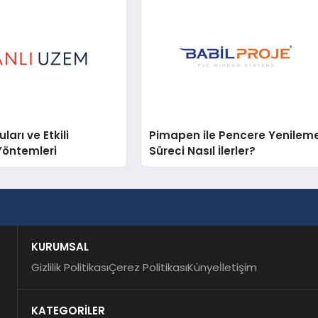
arı ve Etkili
Pimapen ile Pencere Yenilem
Yöntemleri
Süreci Nasıl İlerler?
KURUMSAL
Gizlilik Politikası
Çerez Politikası
Künye
İletişim
KATEGORİLER