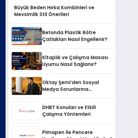
Büyük Beden Hırka Kombinleri ve
Mevsimlik Stil Önerileri
Betonda Plastik Rötre
Çatlakları Nasıl Engellenir?
Kitaplık ve Çalışma Masası
Uyumu Nasıl Sağlanır?
Oktay Şemi’den Sosyal
Medya Sorunlarına
Profesyonel Müdahale ve
Hızlı Çözüm Desteği
DHBT Konuları ve Etkili
Çalışma Yöntemleri
Pimapen ile Pencere