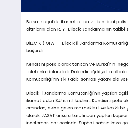
Bursa İnegöl'de ikamet eden ve kendisini polis ol
altınlarını alan R. Y., Bilecik Jandarma'nın takibi
BİLECİK (İGFA) – Bilecik İl Jandarma Komutanlığı
başardı.
Kendisini polis olarak tanıtan ve Bursa'nın İnegö
telefonla dolandırdı. Dolandırdığı kişiden altınla
Komutanlığı'nın sıkı takibi sonrası yakayı ele ver
Bilecik İl Jandarma Komutanlığı'nın yapılan açıkl
ikamet eden S.Ü isimli kadının; Kendisini polis o
ardından, evine gelen motosikletli ve kasklı bir şa
olarak, JASAT unsuru tarafından yapılan kapsaml
incelemesi neticesinde; Şüpheli şahsın köye geli