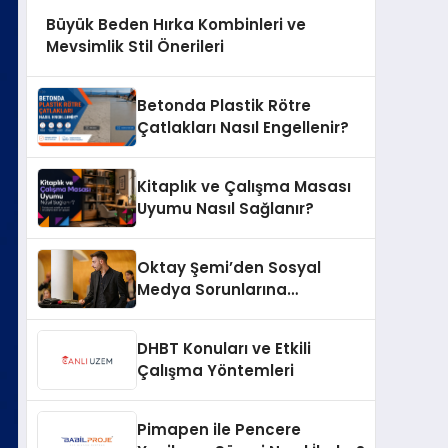
Büyük Beden Hırka Kombinleri ve
Mevsimlik Stil Önerileri
Betonda Plastik Rötre
Çatlakları Nasıl Engellenir?
Kitaplık ve Çalışma Masası
Uyumu Nasıl Sağlanır?
Oktay Şemi’den Sosyal
Medya Sorunlarına
Profesyonel Müdahale ve
Hızlı Çözüm Desteği
DHBT Konuları ve Etkili
Çalışma Yöntemleri
Pimapen ile Pencere