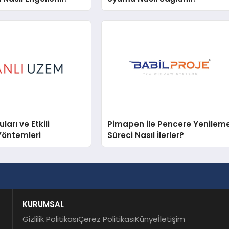
arı ve Etkili
Pimapen ile Pencere Yenilem
Yöntemleri
Süreci Nasıl İlerler?
KURUMSAL
Gizlilik Politikası
Çerez Politikası
Künye
İletişim