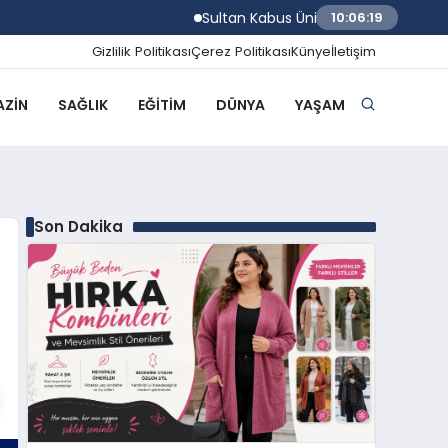
Sultan Kabus Üniversitesi Afaq Programı B
10:06:20
Gizlilik Politikası
Çerez Politikası
Künye
İletişim
ZIN
SAĞLIK
EĞITIM
DÜNYA
YAŞAM
Son Dakika