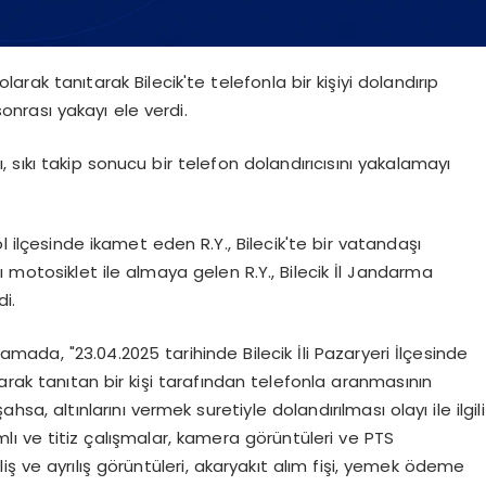
arak tanıtarak Bilecik'te telefonla bir kişiyi dolandırıp
 sonrası yakayı ele verdi.
, sıkı takip sonucu bir telefon dolandırıcısını yakalamayı
l ilçesinde ikamet eden R.Y., Bilecik'te bir vatandaşı
rı motosiklet ile almaya gelen R.Y., Bilecik İl Jandarma
di.
amada, "23.04.2025 tarihinde Bilecik İli Pazaryeri İlçesinde
larak tanıtan bir kişi tarafından telefonla aranmasının
hsa, altınlarını vermek suretiyle dolandırılması olayı ile ilgili
ı ve titiz çalışmalar, kamera görüntüleri ve PTS
ş ve ayrılış görüntüleri, akaryakıt alım fişi, yemek ödeme