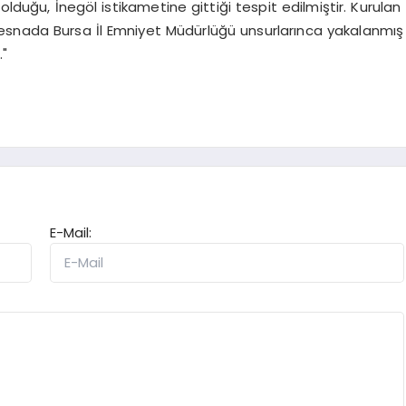
ıs olduğu, İnegöl istikametine gittiği tespit edilmiştir. Kurulan
i esnada Bursa İl Emniyet Müdürlüğü unsurlarınca yakalanmış
."
E-Mail: