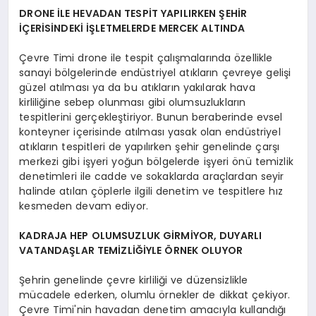
DRONE İLE HEVADAN TESPİT YAPILIRKEN ŞEHİR
İÇERİSİNDEKİ İŞLETMELERDE MERCEK ALTINDA
Çevre Timi drone ile tespit çalışmalarında özellikle
sanayi bölgelerinde endüstriyel atıkların çevreye gelişi
güzel atılması ya da bu atıkların yakılarak hava
kirliliğine sebep olunması gibi olumsuzlukların
tespitlerini gerçekleştiriyor. Bunun beraberinde evsel
konteyner içerisinde atılması yasak olan endüstriyel
atıkların tespitleri de yapılırken şehir genelinde çarşı
merkezi gibi işyeri yoğun bölgelerde işyeri önü temizlik
denetimleri ile cadde ve sokaklarda araçlardan seyir
halinde atılan çöplerle ilgili denetim ve tespitlere hız
kesmeden devam ediyor.
KADRAJA HEP OLUMSUZLUK GİRMİYOR, DUYARLI
VATANDAŞLAR TEMİZLİĞİYLE ÖRNEK OLUYOR
Şehrin genelinde çevre kirliliği ve düzensizlikle
mücadele ederken, olumlu örnekler de dikkat çekiyor.
Çevre Timi'nin havadan denetim amacıyla kullandığı