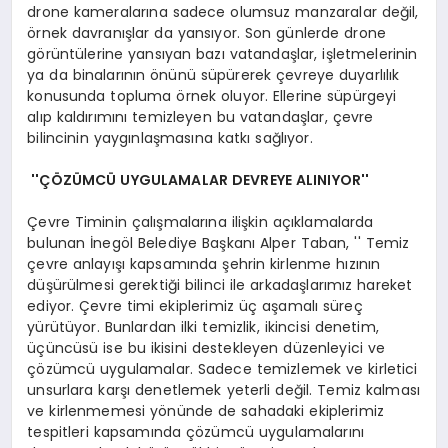
drone kameralarına sadece olumsuz manzaralar değil,
örnek davranışlar da yansıyor. Son günlerde drone
görüntülerine yansıyan bazı vatandaşlar, işletmelerinin
ya da binalarının önünü süpürerek çevreye duyarlılık
konusunda topluma örnek oluyor. Ellerine süpürgeyi
alıp kaldırımını temizleyen bu vatandaşlar, çevre
bilincinin yaygınlaşmasına katkı sağlıyor.
''ÇÖZÜMCÜ UYGULAMALAR DEVREYE ALINIYOR''
Çevre Timinin çalışmalarına ilişkin açıklamalarda
bulunan İnegöl Belediye Başkanı Alper Taban, '' Temiz
çevre anlayışı kapsamında şehrin kirlenme hızının
düşürülmesi gerektiği bilinci ile arkadaşlarımız hareket
ediyor. Çevre timi ekiplerimiz üç aşamalı süreç
yürütüyor. Bunlardan ilki temizlik, ikincisi denetim,
üçüncüsü ise bu ikisini destekleyen düzenleyici ve
çözümcü uygulamalar. Sadece temizlemek ve kirletici
unsurlara karşı denetlemek yeterli değil. Temiz kalması
ve kirlenmemesi yönünde de sahadaki ekiplerimiz
tespitleri kapsamında çözümcü uygulamalarını