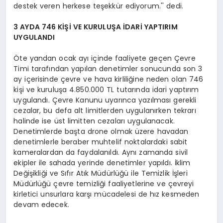
destek veren herkese teşekkür ediyorum.'' dedi.
3 AYDA 746 KİŞİ VE KURULUŞA İDARİ YAPTIRIM
UYGULANDI
Öte yandan ocak ayı içinde faaliyete geçen Çevre
Timi tarafından yapılan denetimler sonucunda son 3
ay içerisinde çevre ve hava kirliliğine neden olan 746
kişi ve kuruluşa 4.850.000 TL tutarında idari yaptırım
uygulandı. Çevre Kanunu uyarınca yazılması gerekli
cezalar, bu defa alt limitlerden uygulanırken tekrarı
halinde ise üst limitten cezaları uygulanacak.
Denetimlerde başta drone olmak üzere havadan
denetimlerle beraber muhtelif noktalardaki sabit
kameralardan da faydalanıldı. Aynı zamanda sivil
ekipler ile sahada yerinde denetimler yapıldı. İklim
Değişikliği ve Sıfır Atık Müdürlüğü ile Temizlik İşleri
Müdürlüğü çevre temizliği faaliyetlerine ve çevreyi
kirletici unsurlara karşı mücadelesi de hız kesmeden
devam edecek.