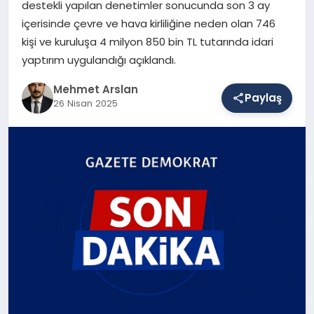
destekli yapılan denetimler sonucunda son 3 ay
içerisinde çevre ve hava kirliliğine neden olan 746
kişi ve kuruluşa 4 milyon 850 bin TL tutarında idari
SAĞLIK
yaptırım uygulandığı açıklandı.
Mehmet Arslan
Paylaş
EĞITIM
26 Nisan 2025
DÜNYA
YAŞAM