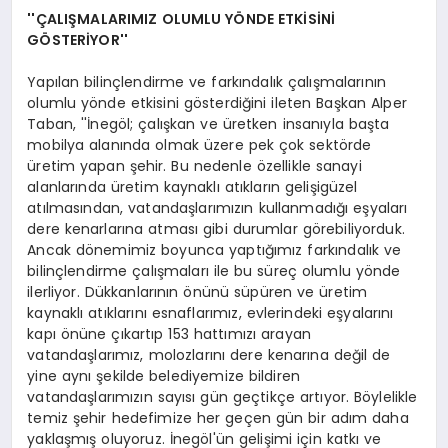
''ÇALIŞMALARIMIZ OLUMLU YÖNDE ETKİSİNİ
GÖSTERİYOR''
Yapılan bilinçlendirme ve farkındalık çalışmalarının
olumlu yönde etkisini gösterdiğini ileten Başkan Alper
Taban, ''İnegöl; çalışkan ve üretken insanıyla başta
mobilya alanında olmak üzere pek çok sektörde
üretim yapan şehir. Bu nedenle özellikle sanayi
alanlarında üretim kaynaklı atıkların gelişigüzel
atılmasından, vatandaşlarımızın kullanmadığı eşyaları
dere kenarlarına atması gibi durumlar görebiliyorduk.
Ancak dönemimiz boyunca yaptığımız farkındalık ve
bilinçlendirme çalışmaları ile bu süreç olumlu yönde
ilerliyor. Dükkanlarının önünü süpüren ve üretim
kaynaklı atıklarını esnaflarımız, evlerindeki eşyalarını
kapı önüne çıkartıp 153 hattımızı arayan
vatandaşlarımız, molozlarını dere kenarına değil de
yine aynı şekilde belediyemize bildiren
vatandaşlarımızın sayısı gün geçtikçe artıyor. Böylelikle
temiz şehir hedefimize her geçen gün bir adım daha
yaklaşmış oluyoruz. İnegöl'ün gelişimi için katkı ve