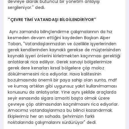
devreye alarak bütüncül bir yönetim anlayışı
sergileniyor.'' dedi.
''ÇEVRE TİMİ VATANDAŞI BİLGİLENDİRİYOR''
Aynı zamanda bilinçlendirme çalışmalarının da hız
kesmeden devam ettiğini kaydeden Başkan Alper
Taban, "Vatandaşlarımızdan ve özellikle işyerlerinden
gerek kendilerinden kaynaklı gerekse de müşterisinden
kaynaklı işyeri önlerini kirletmekten kaçınması gerektiği
anlatılarak rica ediliyor. Gerek sanayi bölgelerimize
gerek dere kenarları kırsal bölgelere çöp moloz
dökülmemesini rica ediyorlar. Hava kalitesinin
bozulmasında önemli bir paya sahip olan sunta, mdf
ve kumaş artıkları gibi uygunsuz yakıt kullanılmaması
konusunu da anlatıyorlar. Yine aynı şekilde araçlarda
seyir esnasında sigara izmariti başta olmak üzere
çevreye çöp atılmasından kaçınılmasını rica ediyorlar.
Amacımız vatandaşlarımıza bu bilinci kazandırmak.
Ekiplerimiz her an sahada. Şehrimizin farklı
noktalarında çalışmalarını sürdürüyor" dedi.