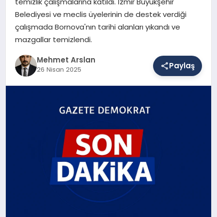
temizlik çalışmalarına katıldı. İzmir Büyükşehir
Belediyesi ve meclis üyelerinin de destek verdiği
çalışmada Bornova'nın tarihi alanları yıkandı ve
SAĞLIK
mazgallar temizlendi.
Mehmet Arslan
Paylaş
EĞITIM
26 Nisan 2025
DÜNYA
YAŞAM