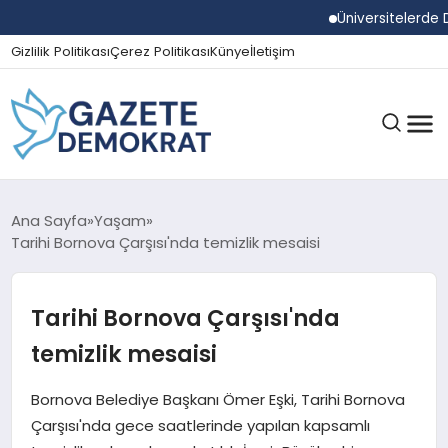
Üniversitelerde Dum
Gizlilik Politikası
Çerez Politikası
Künye
İletişim
GÜNDEM
Ana Sayfa
Yaşam
Tarihi Bornova Çarşısı'nda temizlik mesaisi
EKONOMI
Tarihi Bornova Çarşısı'nda
temizlik mesaisi
SPOR
Bornova Belediye Başkanı Ömer Eşki, Tarihi Bornova
Çarşısı'nda gece saatlerinde yapılan kapsamlı
MAGAZIN