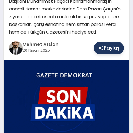
Başkanı Muhammet Paçacı Kahramanmaraş'ın
önemli ticaret merkezlerinden Dere Pazarı Çarşısı'nı
ziyaret ederek esnafa anlamlı bir sürpriz yaptı. İlçe
SAĞLIK
başkanları, çarşı esnafına hem siftah parası verdi
hem de Türkgün Gazetesi'ni hediye etti.
EĞITIM
Mehmet Arslan
Paylaş
26 Nisan 2025
DÜNYA
YAŞAM