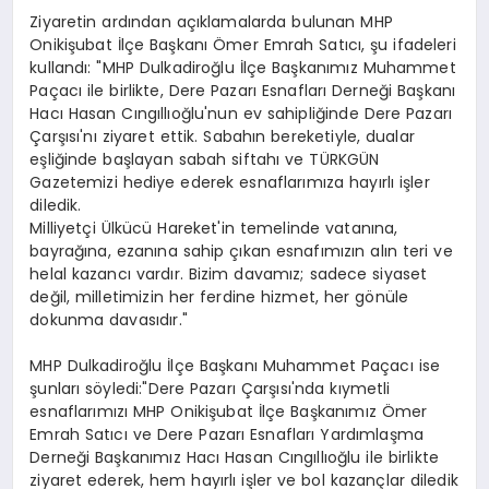
Ziyaretin ardından açıklamalarda bulunan MHP
Onikişubat İlçe Başkanı Ömer Emrah Satıcı, şu ifadeleri
kullandı: "MHP Dulkadiroğlu İlçe Başkanımız Muhammet
Paçacı ile birlikte, Dere Pazarı Esnafları Derneği Başkanı
Hacı Hasan Cıngıllıoğlu'nun ev sahipliğinde Dere Pazarı
Çarşısı'nı ziyaret ettik. Sabahın bereketiyle, dualar
eşliğinde başlayan sabah siftahı ve TÜRKGÜN
Gazetemizi hediye ederek esnaflarımıza hayırlı işler
diledik.
Milliyetçi Ülkücü Hareket'in temelinde vatanına,
bayrağına, ezanına sahip çıkan esnafımızın alın teri ve
helal kazancı vardır. Bizim davamız; sadece siyaset
değil, milletimizin her ferdine hizmet, her gönüle
dokunma davasıdır."
MHP Dulkadiroğlu İlçe Başkanı Muhammet Paçacı ise
şunları söyledi:"Dere Pazarı Çarşısı'nda kıymetli
esnaflarımızı MHP Onikişubat İlçe Başkanımız Ömer
Emrah Satıcı ve Dere Pazarı Esnafları Yardımlaşma
Derneği Başkanımız Hacı Hasan Cıngıllıoğlu ile birlikte
ziyaret ederek, hem hayırlı işler ve bol kazançlar diledik