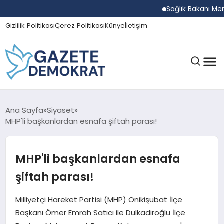
Sağlık Bakanı Memişoğ
Gizlilik Politikası
Çerez Politikası
Künye
İletişim
GÜNDEM
Ana Sayfa
Siyaset
MHP'li başkanlardan esnafa şiftah parası!
EKONOMI
MHP'li başkanlardan esnafa
şiftah parası!
SPOR
Milliyetçi Hareket Partisi (MHP) Onikişubat İlçe
Başkanı Ömer Emrah Satıcı ile Dulkadiroğlu İlçe
MAGAZIN