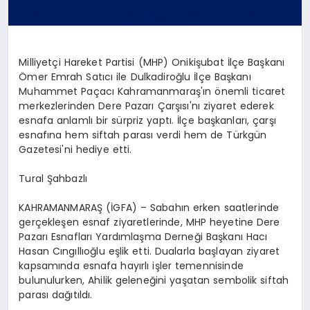
Milliyetçi Hareket Partisi (MHP) Onikişubat İlçe Başkanı
Ömer Emrah Satıcı ile Dulkadiroğlu İlçe Başkanı
Muhammet Paçacı Kahramanmaraş'ın önemli ticaret
merkezlerinden Dere Pazarı Çarşısı'nı ziyaret ederek
esnafa anlamlı bir sürpriz yaptı. İlçe başkanları, çarşı
esnafına hem siftah parası verdi hem de Türkgün
Gazetesi'ni hediye etti.
Tural Şahbazlı
KAHRAMANMARAŞ (İGFA) – Sabahın erken saatlerinde
gerçekleşen esnaf ziyaretlerinde, MHP heyetine Dere
Pazarı Esnafları Yardımlaşma Derneği Başkanı Hacı
Hasan Cıngıllıoğlu eşlik etti. Dualarla başlayan ziyaret
kapsamında esnafa hayırlı işler temennisinde
bulunulurken, Ahilik geleneğini yaşatan sembolik siftah
parası dağıtıldı.