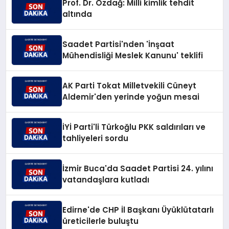
Prof. Dr. Özdağ: Milli kimlik tehdit
altında
Saadet Partisi'nden 'İnşaat
Mühendisliği Meslek Kanunu' teklifi
AK Parti Tokat Milletvekili Cüneyt
Aldemir'den yerinde yoğun mesai
İYİ Parti'li Türkoğlu PKK saldırıları ve
tahliyeleri sordu
İzmir Buca'da Saadet Partisi 24. yılını
vatandaşlara kutladı
Edirne'de CHP İl Başkanı Üyüklütatarlı
üreticilerle buluştu