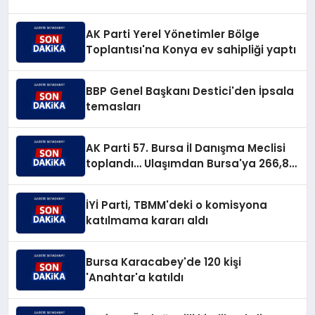
AK Parti Yerel Yönetimler Bölge
Toplantısı'na Konya ev sahipliği yaptı
BBP Genel Başkanı Destici'den İpsala
temasları
AK Parti 57. Bursa İl Danışma Meclisi
toplandı… Ulaşımdan Bursa'ya 266,8
milyar TL'lik yatırım müjdesi
İYİ Parti, TBMM'deki o komisyona
katılmama kararı aldı
Bursa Karacabey'de 120 kişi
'Anahtar'a katıldı