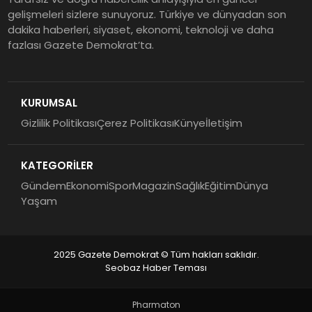
gelişmeleri sizlere sunuyoruz. Türkiye ve dünyadan son
dakika haberleri, siyaset, ekonomi, teknoloji ve daha
fazlası Gazete Demokrat’ta.
KURUMSAL
Gizlilik Politikası
Çerez Politikası
Künye
İletişim
KATEGORİLER
Gündem
Ekonomi
Spor
Magazin
Sağlık
Eğitim
Dünya
Yaşam
2025 Gazete Demokrat © Tüm hakları saklıdır.
Seobaz Haber Teması
Pharmaton