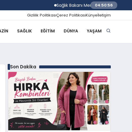
Sağlık Bakanı Memişoğlu Trabzon Şehir Hast
04:50:57
Gizlilik Politikası
Çerez Politikası
Künye
İletişim
ZIN
SAĞLIK
EĞITIM
DÜNYA
YAŞAM
Son Dakika