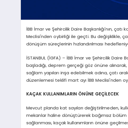
İBB İmar ve Şehircilik Daire Başkanlığı'nın, çatı k
Meclisi'nden oybirliği ile geçti. Bu değişiklikle, 
dönüşüm süreçlerinin hızlandırılması hedefleniy
İSTANBUL (İGFA) – İBB İmar ve Şehircilik Daire B
başladığı, deprem gerçeği göz önüne alınarak, k
sağlam yapıları inşa edebilmek adına, çatı aral
düzenlemesi teklifi mart ayı İBB Meclisi'nden oybi
KAÇAK KULLANIMLARIN ÖNÜNE GEÇİLECEK
Mevcut planda kat sayıları değiştirilmeden, kullan
mekanlar haline dönüştürerek bağımsız bölüm hal
sağlanması, kaçak kullanımların önüne geçilmesi