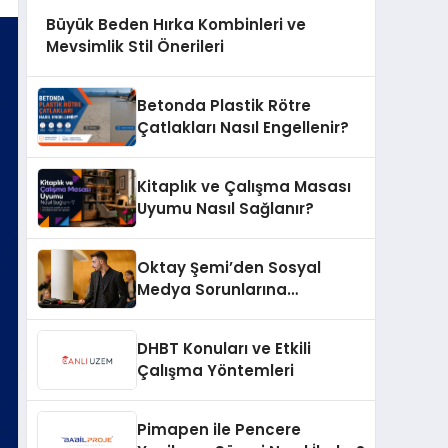
Büyük Beden Hırka Kombinleri ve
Mevsimlik Stil Önerileri
Betonda Plastik Rötre
Çatlakları Nasıl Engellenir?
Kitaplık ve Çalışma Masası
Uyumu Nasıl Sağlanır?
Oktay Şemi’den Sosyal
Medya Sorunlarına
Profesyonel Müdahale ve
Hızlı Çözüm Desteği
DHBT Konuları ve Etkili
Çalışma Yöntemleri
Pimapen ile Pencere