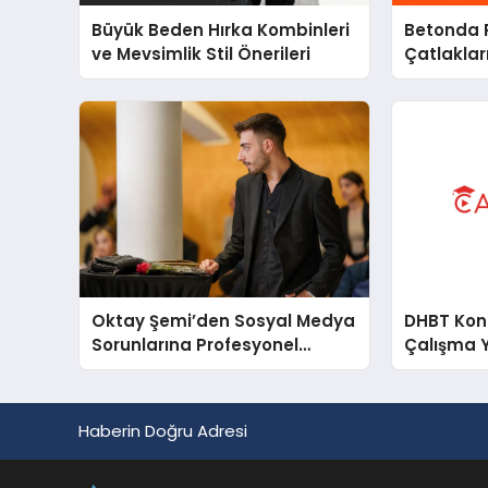
Büyük Beden Hırka Kombinleri
Betonda P
ve Mevsimlik Stil Önerileri
Çatlakları
Oktay Şemi’den Sosyal Medya
DHBT Konul
Sorunlarına Profesyonel
Çalışma 
Müdahale ve Hızlı Çözüm
Desteği
Haberin Doğru Adresi