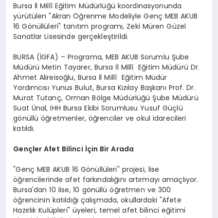
Bursa İl Millî Eğitim Müdürlüğü koordinasyonunda
yürütülen "Akran Öğrenme Modeliyle Genç MEB AKUB
16 Gönüllüleri" tanıtım programı, Zeki Müren Güzel
Sanatlar Lisesinde gerçekleştirildi.
BURSA (İGFA) – Programa, MEB AKUB Sorumlu Şube
Müdürü Metin Tayarer, Bursa İl Millî Eğitim Müdürü Dr.
Ahmet Alireisoğlu, Bursa İl Millî Eğitim Müdür
Yardımcısı Yunus Bulut, Bursa Kızılay Başkanı Prof. Dr.
Murat Tutanç, Orman Bölge Müdürlüğü Şube Müdürü
Suat Ünal, IHH Bursa Ekibi Sorumlusu Yusuf Güçlü
gönüllü öğretmenler, öğrenciler ve okul idarecileri
katıldı.
Gençler Afet Bilinci İçin Bir Arada
"Genç MEB AKUB 16 Gönüllüleri" projesi, lise
öğrencilerinde afet farkındalığını artırmayı amaçlıyor.
Bursa'dan 10 lise, 10 gönüllü öğretmen ve 300
öğrencinin katıldığı çalışmada, okullardaki "Afete
Hazırlık Kulüpleri" üyeleri, temel afet bilinci eğitimi