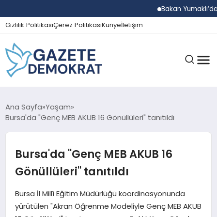
Bakan Yumaklı’dan Beş İ
Gizlilik Politikası
Çerez Politikası
Künye
İletişim
GÜNDEM
Ana Sayfa
Yaşam
Bursa'da "Genç MEB AKUB 16 Gönüllüleri" tanıtıldı
EKONOMI
Bursa'da "Genç MEB AKUB 16
Gönüllüleri" tanıtıldı
SPOR
Bursa İl Millî Eğitim Müdürlüğü koordinasyonunda
yürütülen "Akran Öğrenme Modeliyle Genç MEB AKUB
MAGAZIN