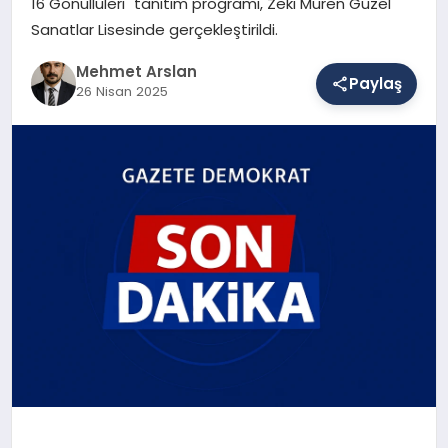
16 Gönüllüleri" tanıtım programı, Zeki Müren Güzel
Sanatlar Lisesinde gerçekleştirildi.
SAĞLIK
Mehmet Arslan
Paylaş
26 Nisan 2025
EĞITIM
DÜNYA
YAŞAM