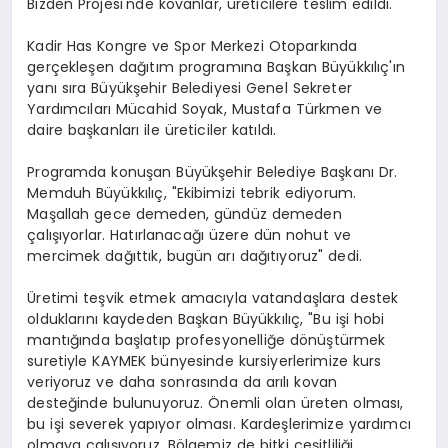
Bizden Projesi'nde kovanlar, üreticilere teslim edildi.
Kadir Has Kongre ve Spor Merkezi Otoparkında
gerçekleşen dağıtım programına Başkan Büyükkılıç'ın
yanı sıra Büyükşehir Belediyesi Genel Sekreter
Yardımcıları Mücahid Soyak, Mustafa Türkmen ve
daire başkanları ile üreticiler katıldı.
Programda konuşan Büyükşehir Belediye Başkanı Dr.
Memduh Büyükkılıç, "Ekibimizi tebrik ediyorum.
Maşallah gece demeden, gündüz demeden
çalışıyorlar. Hatırlanacağı üzere dün nohut ve
mercimek dağıttık, bugün arı dağıtıyoruz" dedi.
Üretimi teşvik etmek amacıyla vatandaşlara destek
olduklarını kaydeden Başkan Büyükkılıç, "Bu işi hobi
mantığında başlatıp profesyonelliğe dönüştürmek
suretiyle KAYMEK bünyesinde kursiyerlerimize kurs
veriyoruz ve daha sonrasında da arılı kovan
desteğinde bulunuyoruz. Önemli olan üreten olması,
bu işi severek yapıyor olması. Kardeşlerimize yardımcı
olmaya çalışıyoruz. Bölgemiz de bitki çeşitliliği