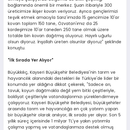
bağlamında önemli bir merkez. Şuan itibariyle 300
üreticimize ikişer kovan veriyoruz. Ayrıca gençlerimizi
teşvik etmek amacıyla Sarız'ımızda 15 gencimize 10'ar
kovan toplam 150 tane, Özvatan'ımız da 25
kardeşimize 10'ar taneden 250 tane olmak üzere
totalde bin kovan dağıtmış oluyoruz. Hayırlı uğurlu
olsun diyoruz. İnşallah üreten olsunlar diyoruz" şeklinde
konuştu.
"İlk Sırada Yer Alıyor"
Büyükkılıç, Kayseri Büyükşehir Belediyesi'nin tarım ve
hayvancılık alanındaki destekleri ile Türkiye'de lider bir
konumda yer aldığına dikkat çekerek, "Sadece arı,
tavuk, koyun dağıtmakla değil yem bitki çeşitleriyle,
bakliyat çeşitleriyle vatandaşlarımızı yüreklendirmeye
çalışıyoruz. Kayseri Büyükşehir Belediyesi, büyükşehirler
arasında tarım ve hayvancılığa en çok yatırım yapan
bir büyükşehir olarak anılıyor, ilk sırada yer alıyor. Son 5
yıllık süreç içerisinde 1 milyar TL'ye yakın yatırımla
çalışma yapmış ve vatandaşlarımıza destek olmuş