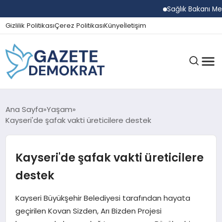
Sağlık Bakanı Memişo
Gizlilik Politikası
Çerez Politikası
Künye
İletişim
GÜNDEM
Ana Sayfa
Yaşam
Kayseri'de şafak vakti üreticilere destek
EKONOMI
Kayseri'de şafak vakti üreticilere
destek
SPOR
Kayseri Büyükşehir Belediyesi tarafından hayata
geçirilen Kovan Sizden, Arı Bizden Projesi
MAGAZIN