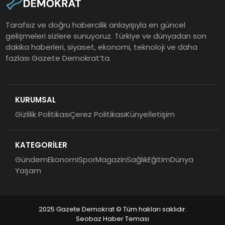
Tarafsız ve doğru habercilik anlayışıyla en güncel
gelişmeleri sizlere sunuyoruz. Türkiye ve dünyadan son
dakika haberleri, siyaset, ekonomi, teknoloji ve daha
fazlası Gazete Demokrat’ta.
KURUMSAL
Gizlilik Politikası
Çerez Politikası
Künye
İletişim
KATEGORİLER
Gündem
Ekonomi
Spor
Magazin
Sağlık
Eğitim
Dünya
Yaşam
2025 Gazete Demokrat © Tüm hakları saklıdır.
Seobaz Haber Teması