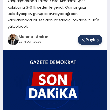
karşılaşmasında Edirne Köse Akademi Spor
Kulübü'nü 3-0'lık setler ile yendi. Osmangazi
Belediyespor, gurupta oynayacağı son
SAĞLIK
karşılaşmada bir set dahi kazandığı taktirde 2. Lig'e
yükselecek.
EĞITIM
Mehmet Arslan
Paylaş
25 Nisan 2025
DÜNYA
YAŞAM