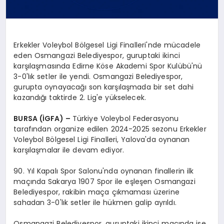
Erkekler Voleybol Bölgesel Ligi Finalleri'nde mücadele
eden Osmangazi Belediyespor, guruptaki ikinci
karşılaşmasında Edirne Köse Akademi Spor Kulübü'nü
3-0'lık setler ile yendi. Osmangazi Belediyespor,
gurupta oynayacağı son karşılaşmada bir set dahi
kazandığı taktirde 2. Lig'e yükselecek.
BURSA (İGFA) –
Türkiye Voleybol Federasyonu
tarafından organize edilen 2024-2025 sezonu Erkekler
Voleybol Bölgesel Ligi Finalleri, Yalova'da oynanan
karşılaşmalar ile devam ediyor.
90. Yıl Kapalı Spor Salonu'nda oynanan finallerin ilk
maçında Sakarya 1907 Spor ile eşleşen Osmangazi
Belediyespor, rakibin maça çıkmaması üzerine
sahadan 3-0'lık setler ile hükmen galip ayrıldı.
Osmangazi Belediyespor, guruptaki ikinci maçında ise