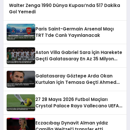
Walter Zenga 1990 Dünya Kupası’nda 517 Dakika
Gol Yemedi
Paris Saint-Germain Arsenal Maçı
TRT 1’de Canlı Yayınlanacak
Aston Villa Gabriel Sara İçin Harekete
Geçti Galatasaray En Az 35 Milyon
Euro İstiyor
Galatasaray Göztepe Arda Okan
Kurtulan İçin Temasa Geçti Ahmed
Kutucu Transferi Görüşülüyor
27 28 Mayıs 2026 Futbol Maçları
Crystal Palace Rayo Vallecano UEFA
Konferans Ligi
Eczacıbaşı Dynavit Alman yıldız
Camilla Weitzel’i transfer etti