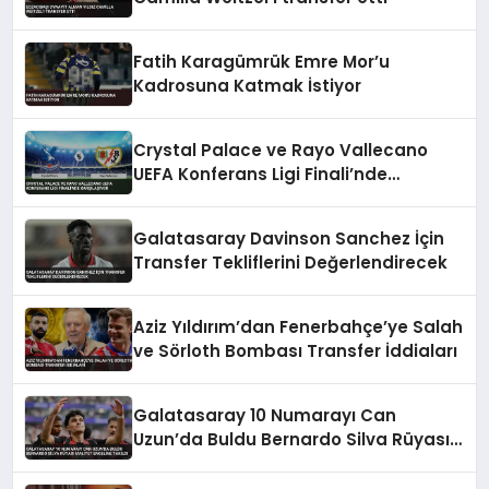
Fatih Karagümrük Emre Mor’u
Kadrosuna Katmak İstiyor
Crystal Palace ve Rayo Vallecano
UEFA Konferans Ligi Finali’nde
Karşılaşıyor
Galatasaray Davinson Sanchez İçin
Transfer Tekliflerini Değerlendirecek
Aziz Yıldırım’dan Fenerbahçe’ye Salah
ve Sörloth Bombası Transfer İddiaları
Galatasaray 10 Numarayı Can
Uzun’da Buldu Bernardo Silva Rüyası
Maliyet Engeline Takıldı