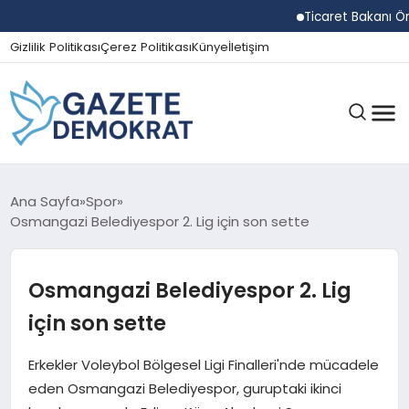
Ticaret Bakanı Ömer Bol
Gizlilik Politikası
Çerez Politikası
Künye
İletişim
GÜNDEM
Ana Sayfa
Spor
Osmangazi Belediyespor 2. Lig için son sette
EKONOMI
Osmangazi Belediyespor 2. Lig
için son sette
SPOR
Erkekler Voleybol Bölgesel Ligi Finalleri'nde mücadele
eden Osmangazi Belediyespor, guruptaki ikinci
MAGAZIN