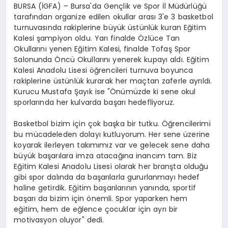
BURSA (İGFA) – Bursa'da Gençlik ve Spor İl Müdürlüğü
tarafından organize edilen okullar arası 3'e 3 basketbol
turnuvasında rakiplerine büyük üstünlük kuran Eğitim
Kalesi şampiyon oldu. Yarı finalde Özlüce Tan
Okullarını yenen Eğitim Kalesi, finalde Tofaş Spor
Salonunda Öncü Okullarını yenerek kupayı aldı. Eğitim
Kalesi Anadolu Lisesi öğrencileri turnuva boyunca
rakiplerine üstünlük kurarak her maçtan zaferle ayrıldı.
Kurucu Mustafa Şayık ise "Önümüzde ki sene okul
sporlarında her kulvarda başarı hedefliyoruz.
Basketbol bizim için çok başka bir tutku. Öğrencilerimi
bu mücadeleden dolayı kutluyorum. Her sene üzerine
koyarak ilerleyen takımımız var ve gelecek sene daha
büyük başarılara imza atacağına inancım tam. Biz
Eğitim Kalesi Anadolu Lisesi olarak her branşta olduğu
gibi spor dalında da başarılarla gururlanmayı hedef
haline getirdik. Eğitim başarılarının yanında, sportif
başarı da bizim için önemli. Spor yaparken hem
eğitim, hem de eğlence çocuklar için ayrı bir
motivasyon oluyor" dedi.