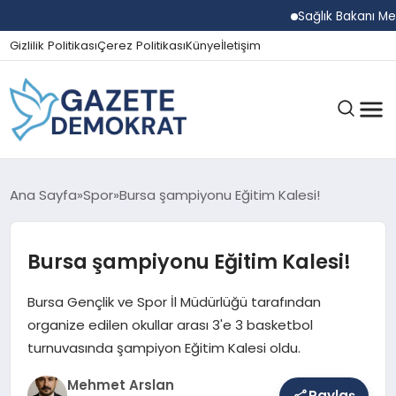
Sağlık Bakanı Memişoğ
Gizlilik Politikası
Çerez Politikası
Künye
İletişim
GÜNDEM
Ana Sayfa
Spor
Bursa şampiyonu Eğitim Kalesi!
Bursa şampiyonu Eğitim Kalesi!
EKONOMI
Bursa Gençlik ve Spor İl Müdürlüğü tarafından
SPOR
organize edilen okullar arası 3'e 3 basketbol
turnuvasında şampiyon Eğitim Kalesi oldu.
Mehmet Arslan
MAGAZIN
Paylaş