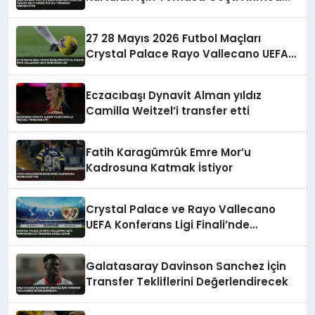
Kutucu Transferi Görüşülüyor
27 28 Mayıs 2026 Futbol Maçları
Crystal Palace Rayo Vallecano UEFA
Konferans Ligi
Eczacıbaşı Dynavit Alman yıldız
Camilla Weitzel’i transfer etti
Fatih Karagümrük Emre Mor’u
Kadrosuna Katmak İstiyor
Crystal Palace ve Rayo Vallecano
UEFA Konferans Ligi Finali’nde
Karşılaşıyor
Galatasaray Davinson Sanchez İçin
Transfer Tekliflerini Değerlendirecek