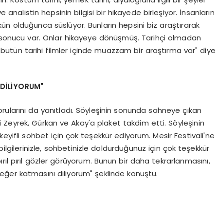
e analistin hepsinin bilgisi bir hikayede birleşiyor. İnsanların
 olduğunca süslüyor. Bunların hepsini biz araştırarak
nın sonucu var. Onlar hikayeye dönüşmüş. Tarihçi olmadan
bütün tarihi filmler içinde muazzam bir araştırma var" diye
 DİLİYORUM"
orularını da yanıtladı. Söyleşinin sonunda sahneye çıkan
 Zeyrek, Gürkan ve Akay'a plaket takdim etti. Söyleşinin
 keyifli sohbet için çok teşekkür ediyorum. Mesir Festivali'ne
 bilgilerinizle, sohbetinizle doldurduğunuz için çok teşekkür
rıl pırıl gözler görüyorum. Bunun bir daha tekrarlanmasını,
a değer katmasını diliyorum" şeklinde konuştu.