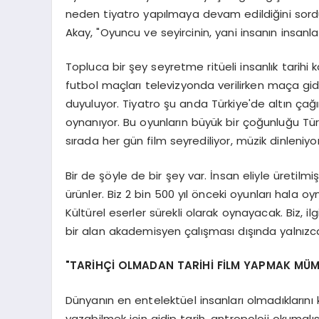
neden tiyatro yapılmaya devam edildiğini sordu
Akay, "Oyuncu ve seyircinin, yani insanın insanla
Topluca bir şey seyretme ritüeli insanlık tarihi
futbol maçları televizyonda verilirken maça gi
duyuluyor. Tiyatro şu anda Türkiye'de altın çağın
oynanıyor. Bu oyunların büyük bir çoğunluğu Tür
sırada her gün film seyrediliyor, müzik dinleni
Bir de şöyle de bir şey var. İnsan eliyle üretilm
ürünler. Biz 2 bin 500 yıl önceki oyunları hala o
Kültürel eserler sürekli olarak oynayacak. Biz, i
bir alan akademisyen çalışması dışında yalnızca
"TARİHÇİ OLMADAN TARİHİ FİLM YAPMAK MÜM
Dünyanın en entelektüel insanları olmadıkların
yazabilmek için gidip tarih, antropoloji okumalısın