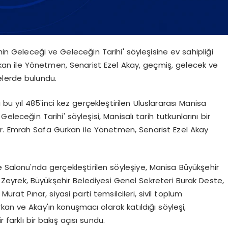
hin Geleceği ve Geleceğin Tarihi' söyleşisine ev sahipliği
rkan ile Yönetmen, Senarist Ezel Akay, geçmiş, gelecek ve
elerde bulundu.
a bu yıl 485'inci kez gerçekleştirilen Uluslararası Manisa
leceğin Tarihi' söyleşisi, Manisalı tarih tutkunlarını bir
 Dr. Emrah Safa Gürkan ile Yönetmen, Senarist Ezel Akay
e Salonu'nda gerçekleştirilen söyleşiye, Manisa Büyükşehir
Zeyrek, Büyükşehir Belediyesi Genel Sekreteri Burak Deste,
rat Pınar, siyasi parti temsilcileri, sivil toplum
Gürkan ve Akay'ın konuşmacı olarak katıldığı söyleşi,
arklı bir bakış açısı sundu.