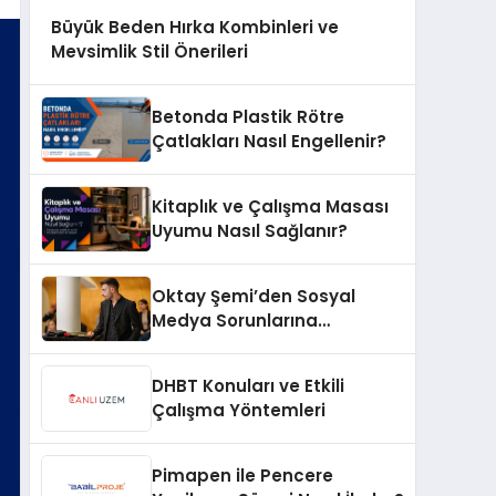
Büyük Beden Hırka Kombinleri ve
Mevsimlik Stil Önerileri
Betonda Plastik Rötre
Çatlakları Nasıl Engellenir?
Kitaplık ve Çalışma Masası
Uyumu Nasıl Sağlanır?
Oktay Şemi’den Sosyal
Medya Sorunlarına
Profesyonel Müdahale ve
Hızlı Çözüm Desteği
DHBT Konuları ve Etkili
Çalışma Yöntemleri
Pimapen ile Pencere