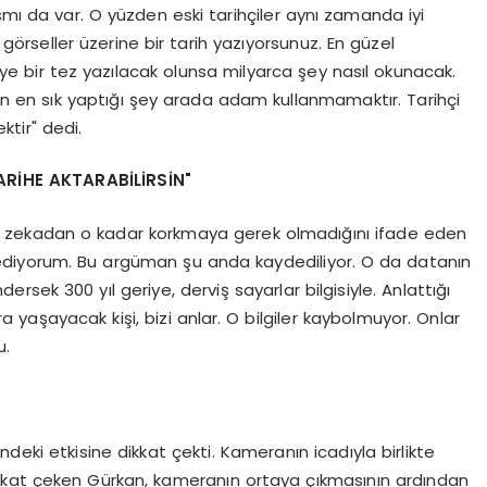
kısmı da var. O yüzden eski tarihçiler aynı zamanda iyi
i görseller üzerine bir tarih yazıyorsunuz. En güzel
diye bir tez yazılacak olunsa milyarca şey nasıl okunacak.
lerin en sık yaptığı şey arada adam kullanmamaktır. Tarihçi
tir" dedi.
TARİHE AKTARABİLİRSİN"
l zekadan o kadar korkmaya gerek olmadığını ifade eden
 ediyorum. Bu argüman şu anda kaydediliyor. O da datanın
ersek 300 yıl geriye, derviş sayarlar bilgisiyle. Anlattığı
a yaşayacak kişi, bizi anlar. O bilgiler kaybolmuyor. Onlar
u.
deki etkisine dikkat çekti. Kameranın icadıyla birlikte
kkat çeken Gürkan, kameranın ortaya çıkmasının ardından