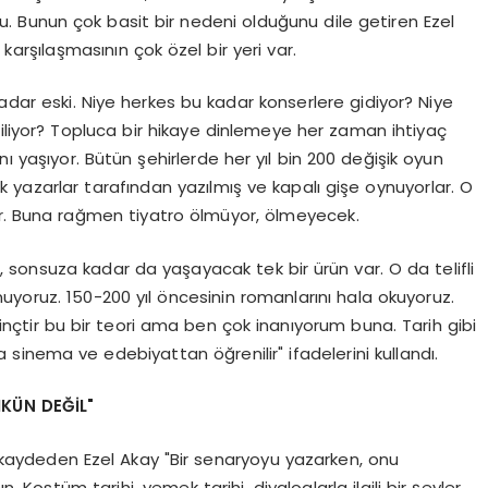
. Bunun çok basit bir nedeni olduğunu dile getiren Ezel
 karşılaşmasının çok özel bir yeri var.
 kadar eski. Niye herkes bu kadar konserlere gidiyor? Niye
diliyor? Topluca bir hikaye dinlemeye her zaman ihtiyaç
ı yaşıyor. Bütün şehirlerde her yıl bin 200 değişik oyun
k yazarlar tarafından yazılmış ve kapalı gişe oynuyorlar. O
yor. Buna rağmen tiyatro ölmüyor, ölmeyecek.
iş, sonsuza kadar da yaşayacak tek bir ürün var. O da telifli
ynuyoruz. 150-200 yıl öncesinin romanlarını hala okuyoruz.
lginçtir bu bir teori ama ben çok inanıyorum buna. Tarih gibi
 sinema ve edebiyattan öğrenilir" ifadelerini kullandı.
KÜN DEĞİL"
ı kaydeden Ezel Akay "Bir senaryoyu yazarken, onu
. Kostüm tarihi, yemek tarihi, diyaloglarla ilgili bir şeyler