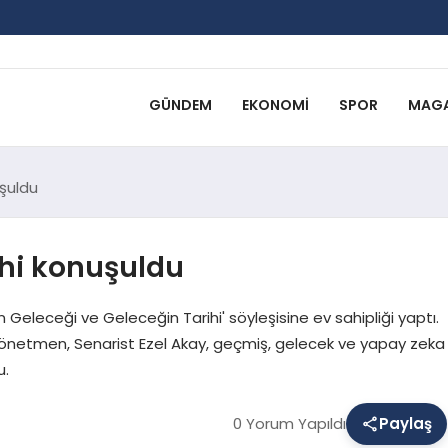
GÜNDEM
EKONOMI
SPOR
MAGA
uşuldu
ihi konuşuldu
n Geleceği ve Geleceğin Tarihi' söyleşisine ev sahipliği yaptı.
 Yönetmen, Senarist Ezel Akay, geçmiş, gelecek ve yapay zeka
u.
0 Yorum Yapıldı
Paylaş