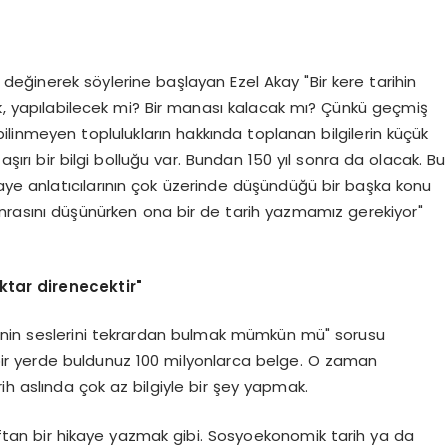
 değinerek söylerine başlayan Ezel Akay "Bir kere tarihin
ak, yapılabilecek mi? Bir manası kalacak mı? Çünkü geçmiş
 bilinmeyen toplulukların hakkında toplanan bilgilerin küçük
aşırı bir bilgi bolluğu var. Bundan 150 yıl sonra da olacak. Bu
 hikaye anlatıcılarının çok üzerinde düşündüğü bir başka konu
onrasını düşünürken ona bir de tarih yazmamız gerekiyor"
ktar direnecektir"
inin seslerini tekrardan bulmak mümkün mü" sorusu
ir yerde buldunuz 100 milyonlarca belge. O zaman
ih aslında çok az bilgiyle bir şey yapmak.
ftan bir hikaye yazmak gibi. Sosyoekonomik tarih ya da