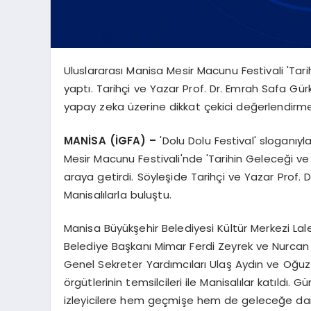
Uluslararası Manisa Mesir Macunu Festivali 'Tari
yaptı. Tarihçi ve Yazar Prof. Dr. Emrah Safa Gü
yapay zeka üzerine dikkat çekici değerlendirm
MANİSA (İGFA) –
'Dolu Dolu Festival' sloganıyl
Mesir Macunu Festivali'nde 'Tarihin Geleceği ve Ge
araya getirdi. Söyleşide Tarihçi ve Yazar Prof.
Manisalılarla buluştu.
Manisa Büyükşehir Belediyesi Kültür Merkezi Lal
Belediye Başkanı Mimar Ferdi Zeyrek ve Nurcan 
Genel Sekreter Yardımcıları Ulaş Aydın ve Oğuz Mu
örgütlerinin temsilcileri ile Manisalılar katıldı. 
izleyicilere hem geçmişe hem de geleceğe dair f