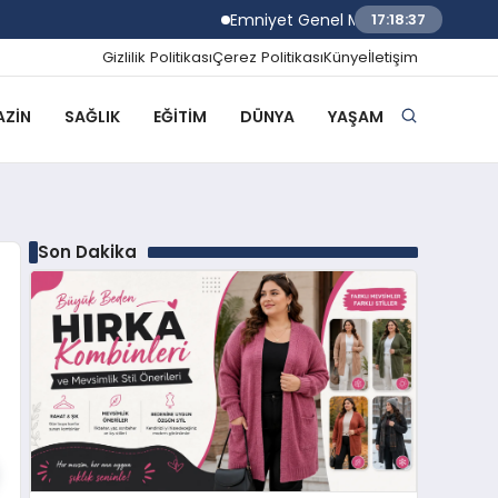
Emniyet Genel Müdürü Mahmut Demirtaş 23
17:18:38
Gizlilik Politikası
Çerez Politikası
Künye
İletişim
ZIN
SAĞLIK
EĞITIM
DÜNYA
YAŞAM
Son Dakika