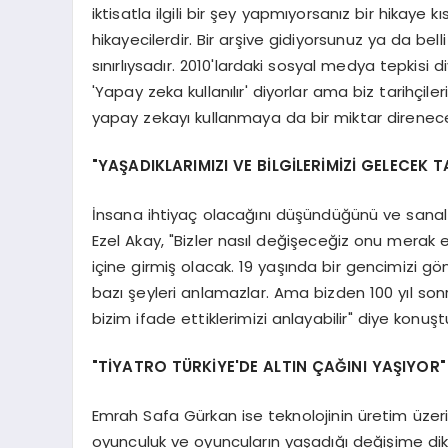
iktisatla ilgili bir şey yapmıyorsanız bir hikaye 
hikayecilerdir. Bir arşive gidiyorsunuz ya da bell
sınırlıysadır. 2010'lardaki sosyal medya tepkisi 
'Yapay zeka kullanılır' diyorlar ama biz tarihçi
yapay zekayı kullanmaya da bir miktar direnecek
"YAŞADIKLARIMIZI VE BİLGİLERİMİZİ GELECEK 
İnsana ihtiyaç olacağını düşündüğünü ve sana
Ezel Akay, "Bizler nasıl değişeceğiz onu merak
içine girmiş olacak. 19 yaşında bir gencimizi gönd
bazı şeyleri anlamazlar. Ama bizden 100 yıl sonr
bizim ifade ettiklerimizi anlayabilir" diye konuşt
"TİYATRO TÜRKİYE'DE ALTIN ÇAĞINI YAŞIYOR"
Emrah Safa Gürkan ise teknolojinin üretim üzerin
oyunculuk ve oyuncuların yaşadığı değişime di