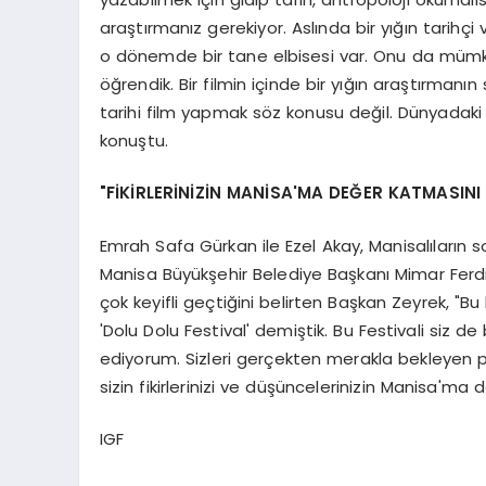
araştırmanız gerekiyor. Aslında bir yığın tarihçi v
o dönemde bir tane elbisesi var. Onu da mümkün
öğrendik. Bir filmin içinde bir yığın araştırma
tarihi film yapmak söz konusu değil. Dünyadaki 
konuştu.
"FİKİRLERİNİZİN MANİSA'MA DEĞER KATMASINI
Emrah Safa Gürkan ile Ezel Akay, Manisalıların s
Manisa Büyükşehir Belediye Başkanı Mimar Ferdi
çok keyifli geçtiğini belirten Başkan Zeyrek, "Bu
'Dolu Dolu Festival' demiştik. Bu Festivali siz de
ediyorum. Sizleri gerçekten merakla bekleyen pı
sizin fikirlerinizi ve düşüncelerinizin Manisa'm
IGF