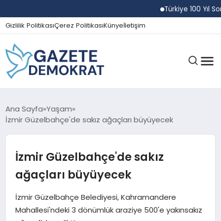
Türkiye 100 Yıl Sonra 
Gizlilik Politikası
Çerez Politikası
Künye
İletişim
GÜNDEM
Ana Sayfa
Yaşam
İzmir Güzelbahçe'de sakız ağaçları büyüyecek
EKONOMI
İzmir Güzelbahçe'de sakız
ağaçları büyüyecek
SPOR
İzmir Güzelbahçe Belediyesi, Kahramandere
Mahallesi'ndeki 3 dönümlük araziye 500'e yakınsakız
MAGAZIN