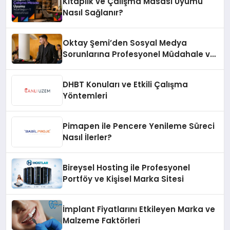
Kitaplık ve Çalışma Masası Uyumu
Nasıl Sağlanır?
Oktay Şemi’den Sosyal Medya
Sorunlarına Profesyonel Müdahale ve
Hızlı Çözüm Desteği
DHBT Konuları ve Etkili Çalışma
Yöntemleri
Pimapen ile Pencere Yenileme Süreci
Nasıl İlerler?
Bireysel Hosting ile Profesyonel
Portföy ve Kişisel Marka Sitesi
İmplant Fiyatlarını Etkileyen Marka ve
Malzeme Faktörleri