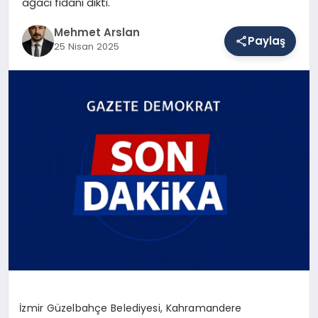
ağacı fidanı dikti.
Mehmet Arslan
Paylaş
SAĞLIK
25 Nisan 2025
EĞITIM
DÜNYA
YAŞAM
İzmir Güzelbahçe Belediyesi, Kahramandere