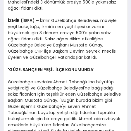
Mahallesi'ndeki 3 dönümlük araziye 500'e yakınsakız
ağacı fidanı dikti.
İZMİR (İGFA) –
İzmir Güzelbahçe Belediyesi, maviyle
yeşil buluştuğu, İzmir'in en yeşil ilçesi unvanını
büyütmek için 3 dönüm araziye 500'e yakın sakız
ağacı fidanı dikti. Sakız ağacı dikim etkinliğine
Güzelbahçe Belediye Başkanı Mustafa Günay,
Güzelbahçe CHP İlçe Başkanı Devrim Seyrek, meclis
üyeleri ve Güzelbahçeli vatandaşlar katıldı.
'GÜZELBAHÇE EN YEŞİL İLÇE KONUMUNDA'
Güzelbahçe sevdalısı Ahmet Tabaoğlu'na büyütüp
yetiştirdiği ve Güzelbahçe Belediyesi'ne bağışladığı
sakız fidanları için teşekkür eden Güzelbahçe Belediye
Başkanı Mustafa Günay, ''Bugün burada bizim gibi
Güzel ilçemiz Güzelbahçe'yi seven Ahmet
Tabaoğlu'nun büyütüp yetiştirdiği fidanları toprakla
buluşturmak için bir araya geldik. Ahmet abimizbüyük
emeklerle büyütülen fidanları Güzelbahçemize
dikmememizi istedi. Bizde bu talebi memnuniyetle