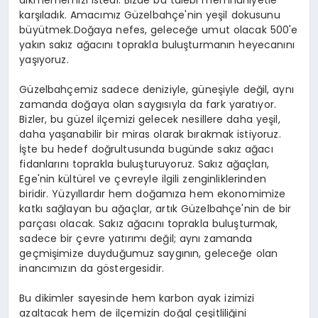
karşıladık. Amacımız Güzelbahçe'nin yeşil dokusunu
büyütmek.Doğaya nefes, geleceğe umut olacak 500'e
yakın sakız ağacını toprakla buluşturmanın heyecanını
yaşıyoruz.
Güzelbahçemiz sadece deniziyle, güneşiyle değil, aynı
zamanda doğaya olan saygısıyla da fark yaratıyor.
Bizler, bu güzel ilçemizi gelecek nesillere daha yeşil,
daha yaşanabilir bir miras olarak bırakmak istiyoruz.
İşte bu hedef doğrultusunda bugünde sakız ağacı
fidanlarını toprakla buluşturuyoruz. Sakız ağaçları,
Ege'nin kültürel ve çevreyle ilgili zenginliklerinden
biridir. Yüzyıllardır hem doğamıza hem ekonomimize
katkı sağlayan bu ağaçlar, artık Güzelbahçe'nin de bir
parçası olacak. Sakız ağacını toprakla buluşturmak,
sadece bir çevre yatırımı değil; aynı zamanda
geçmişimize duyduğumuz saygının, geleceğe olan
inancımızın da göstergesidir.
Bu dikimler sayesinde hem karbon ayak izimizi
azaltacak hem de ilçemizin doğal çeşitliliğini