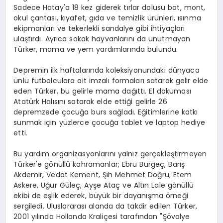
Sadece Hatay'a 18 kez giderek tırlar dolusu bot, mont,
okul çantası, kıyafet, gıda ve temizlik ürünleri, ısınma
ekipmanları ve tekerlekli sandalye gibi ihtiyaçları
ulaştırdı. Ayrıca sokak hayvanlarını da unutmayan
Türker, mama ve yem yardımlarında bulundu.
Depremin ilk haftalarında koleksiyonundaki dünyaca
ünlü futbolculara ait imzalı formaları satarak gelir elde
eden Türker, bu gelirle mama dağıttı. El dokuması
Atatürk Halısını satarak elde ettiği gelirle 26
depremzede çocuğa burs sağladı. Eğitimlerine katkı
sunmak için yüzlerce çocuğa tablet ve laptop hediye
etti.
Bu yardım organizasyonlarını yalnız gerçekleştirmeyen
Türker'e gönüllü kahramanlar; Ebru Burgeç, Barış
Akdemir, Vedat Kement, Şıh Mehmet Doğru, Etem
Askere, Uğur Güleç, Ayşe Ataç ve Altın Lale gönüllü
ekibi de eşlik ederek, büyük bir dayanışma örneği
sergiledi. Uluslararası alanda da takdir edilen Türker,
2001 yılında Hollanda Kraliçesi tarafından "Şövalye