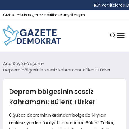
Üniversitelerde Duma
Gizlilik Politikası
Çerez Politikası
Künye
İletişim
GÜNDEM
Ana Sayfa
Yaşam
Deprem bölgesinin sessiz kahramanı: Bülent Türker
EKONOMI
Deprem bölgesinin sessiz
kahramanı: Bülent Türker
SPOR
6 Şubat depreminin ardından bölgede iki yıldır
aralıksız yardım faaliyetleri sürdüren Bülent Türker,
MAGAZIN