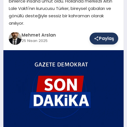
binlerce insana umut oldu. Hollanda merkezli Altın
Lale Vakfı'nın kurucusu Türker, bireysel çabaları ve
gönüllü desteğiyle sessiz bir kahraman olarak
SAĞLIK
anılıyor.
Mehmet Arslan
Paylaş
EĞITIM
25 Nisan 2025
DÜNYA
YAŞAM