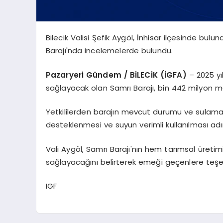
Bilecik Valisi Şefik Aygöl, İnhisar ilçesinde bu
Barajı'nda incelemelerde bulundu.
Pazaryeri Gündem / BİLECİK (İGFA)
– 2025 yı
sağlayacak olan Samrı Barajı, bin 442 milyon m
Yetkililerden barajın mevcut durumu ve sulama alt
desteklenmesi ve suyun verimli kullanılması adı
Vali Aygöl, Samrı Barajı'nın hem tarımsal üreti
sağlayacağını belirterek emeği geçenlere teşek
IGF