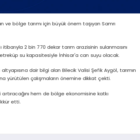
lunan ve bölge tarımı için büyük önem taşıyan Samrı
lı itibarıyla 2 bin 770 dekar tarım arazisinin sulanmasını
etreküp su kapasitesiyle İnhisar'a can suyu olacak.
yapısına dair bilgi alan Bilecik Valisi Şefik Aygöl, tarımın
na yürütülen çalışmaların önemine dikkat çekti.
mi artıracağını hem de bölge ekonomisine katkı
kür etti.