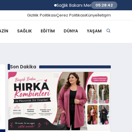
Sağlık Bakanı Memişoğlu İzmir Biyotıp ve
05:28:43
Gizlilik Politikası
Çerez Politikası
Künye
İletişim
ZIN
SAĞLIK
EĞITIM
DÜNYA
YAŞAM
Son Dakika