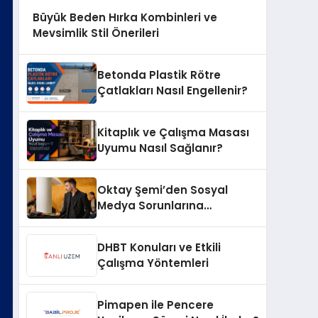
Büyük Beden Hırka Kombinleri ve
Mevsimlik Stil Önerileri
Betonda Plastik Rötre
Çatlakları Nasıl Engellenir?
Kitaplık ve Çalışma Masası
Uyumu Nasıl Sağlanır?
Oktay Şemi’den Sosyal
Medya Sorunlarına
Profesyonel Müdahale ve
Hızlı Çözüm Desteği
DHBT Konuları ve Etkili
Çalışma Yöntemleri
Pimapen ile Pencere