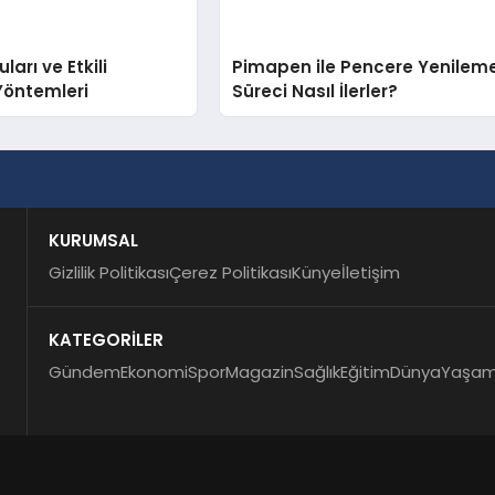
arı ve Etkili
Pimapen ile Pencere Yenilem
Yöntemleri
Süreci Nasıl İlerler?
KURUMSAL
Gizlilik Politikası
Çerez Politikası
Künye
İletişim
KATEGORİLER
Gündem
Ekonomi
Spor
Magazin
Sağlık
Eğitim
Dünya
Yaşa