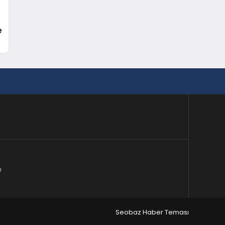
e
m
Seobaz Haber Teması