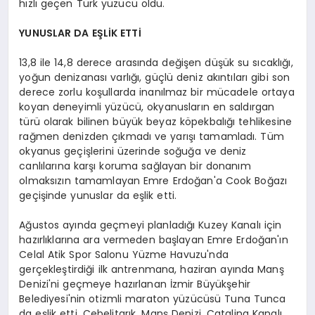
hızlı geçen Türk yüzücü oldu.
YUNUSLAR DA EŞLİK ETTİ
13,8 ile 14,8 derece arasında değişen düşük su sıcaklığı,
yoğun denizanası varlığı, güçlü deniz akıntıları gibi son
derece zorlu koşullarda inanılmaz bir mücadele ortaya
koyan deneyimli yüzücü, okyanusların en saldırgan
türü olarak bilinen büyük beyaz köpekbalığı tehlikesine
rağmen denizden çıkmadı ve yarışı tamamladı. Tüm
okyanus geçişlerini üzerinde soğuğa ve deniz
canlılarına karşı koruma sağlayan bir donanım
olmaksızın tamamlayan Emre Erdoğan'a Cook Boğazı
geçişinde yunuslar da eşlik etti.
Ağustos ayında geçmeyi planladığı Kuzey Kanalı için
hazırlıklarına ara vermeden başlayan Emre Erdoğan'ın
Celal Atik Spor Salonu Yüzme Havuzu'nda
gerçekleştirdiği ilk antrenmana, haziran ayında Manş
Denizi'ni geçmeye hazırlanan İzmir Büyükşehir
Belediyesi'nin otizmli maraton yüzücüsü Tuna Tunca
da eşlik etti. Cebelitarık, Manş Denizi, Catalina Kanalı,