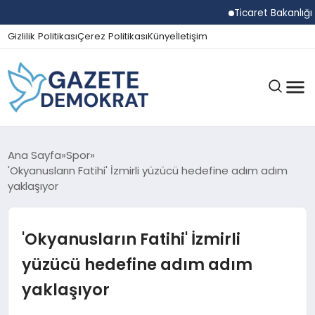
Ticaret Bakanlığı Ekiple
Gizlilik Politikası
Çerez Politikası
Künye
İletişim
GÜNDEM
Ana Sayfa
Spor
'Okyanusların Fatihi' İzmirli yüzücü hedefine adım adım
yaklaşıyor
EKONOMI
'Okyanusların Fatihi' İzmirli
SPOR
yüzücü hedefine adım adım
yaklaşıyor
MAGAZIN