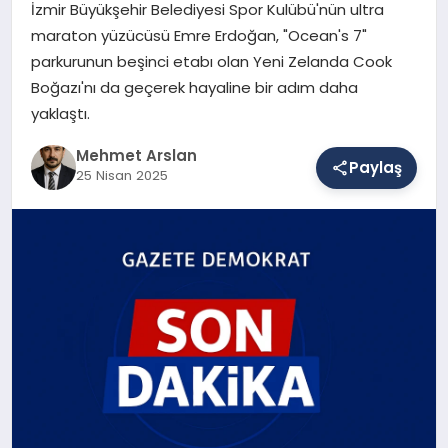
İzmir Büyükşehir Belediyesi Spor Kulübü'nün ultra
maraton yüzücüsü Emre Erdoğan, "Ocean's 7"
parkurunun beşinci etabı olan Yeni Zelanda Cook
SAĞLIK
Boğazı'nı da geçerek hayaline bir adım daha
yaklaştı.
EĞITIM
Mehmet Arslan
Paylaş
25 Nisan 2025
DÜNYA
YAŞAM