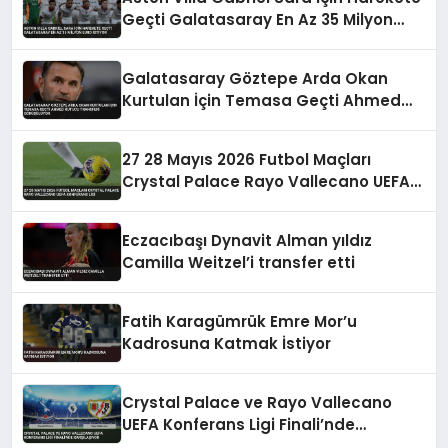
Geçti Galatasaray En Az 35 Milyon
Euro İstiyor
Galatasaray Göztepe Arda Okan
Kurtulan İçin Temasa Geçti Ahmed
Kutucu Transferi Görüşülüyor
27 28 Mayıs 2026 Futbol Maçları
Crystal Palace Rayo Vallecano UEFA
Konferans Ligi
Eczacıbaşı Dynavit Alman yıldız
Camilla Weitzel’i transfer etti
Fatih Karagümrük Emre Mor’u
Kadrosuna Katmak İstiyor
Crystal Palace ve Rayo Vallecano
UEFA Konferans Ligi Finali’nde
Karşılaşıyor