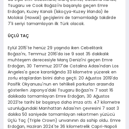
Tsugaru ve Cook Boğazı'nı başarıyla geçen Emre
Erdoğan, Kuzey Kanalı (İskoçya-Kuzey İrlanda) ile
Molokai (Hawaii) geçişlerini de tamamladığı takdirde
7'li seriyi tamamlayan ilk Türk olacak.
ÜÇLÜ TAÇ
Eylül 2015'te henüz 29 yaşında iken Cebelitarık
Boğazı'nı, Temmuz 2016'da ise 9 saat 35 dakikalık
muhteşem derecesiyle Manş Denizi'ni geçen Emre
Erdoğan, 30 Temmuz 2017'de Catalina Adası'ndan Los
Angeles'a gece karanlığında 33 kilometre yüzerek en
zorlu etaplardan birini daha geçti. 20 Ağustos 2019'da
Pasifik Okyanusu'nun en tehlikeli parkurları arasında
gösterilen Japonya'daki Tsugaru Boğazı'nı 7 saat 16
dakikada tamamlayan Emre Erdoğan, 30 Ağustos
2023'te tarihi bir başarıya daha imza attı. 47 kilometre
uzunluğundaki Manhattan Adası'nın çevresini 7 saat 3
dakika 50 saniyede tamamlayan rekortmen yüzücü
Üçlü Taç (Triple Crown) unvanının da sahip oldu. Emre
Erdoğan, Haziran 2024'te 36 kilometrelik Capri-Napoli