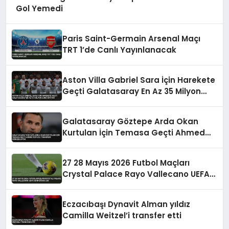
Gol Yemedi
Paris Saint-Germain Arsenal Maçı
TRT 1’de Canlı Yayınlanacak
Aston Villa Gabriel Sara İçin Harekete
Geçti Galatasaray En Az 35 Milyon
Euro İstiyor
Galatasaray Göztepe Arda Okan
Kurtulan İçin Temasa Geçti Ahmed
Kutucu Transferi Görüşülüyor
27 28 Mayıs 2026 Futbol Maçları
Crystal Palace Rayo Vallecano UEFA
Konferans Ligi
Eczacıbaşı Dynavit Alman yıldız
Camilla Weitzel’i transfer etti