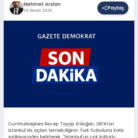
Mehmet Arslan
Paylaş
24 Nisan 2025
SAĞLIK
EĞITIM
DÜNYA
YAŞAM
Cumhurbaşkanı Recep Tayyip Erdoğan, UEFA'nın
İstanbul'da açılan temsilciliğinin Türk futboluna katkı
sağlayacağını belirterek, "İstanbul'un çok kültürlü