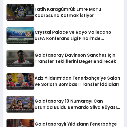
Fatih Karagümrük Emre Mor’u
Kadrosuna Katmak İstiyor
Crystal Palace ve Rayo Vallecano
UEFA Konferans Ligi Finali’nde
Karşılaşıyor
Galatasaray Davinson Sanchez İçin
Transfer Tekliflerini Değerlendirecek
Aziz Yıldırım’dan Fenerbahçe’ye Salah
ve Sörloth Bombası Transfer İddiaları
Galatasaray 10 Numarayı Can
Uzun’da Buldu Bernardo Silva Rüyası
Maliyet Engeline Takıldı
Galatasaraylı Yıldızların Fenerbahçe