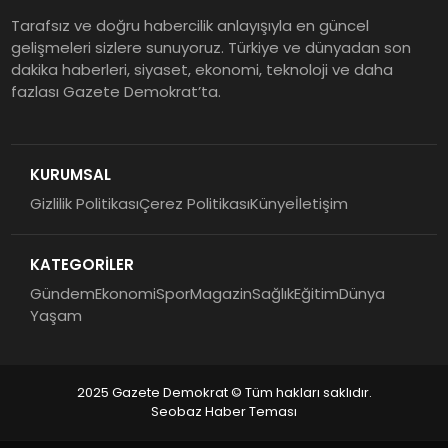
Tarafsız ve doğru habercilik anlayışıyla en güncel
gelişmeleri sizlere sunuyoruz. Türkiye ve dünyadan son
dakika haberleri, siyaset, ekonomi, teknoloji ve daha
fazlası Gazete Demokrat’ta.
KURUMSAL
Gizlilik Politikası
Çerez Politikası
Künye
İletişim
KATEGORİLER
Gündem
Ekonomi
Spor
Magazin
Sağlık
Eğitim
Dünya
Yaşam
2025 Gazete Demokrat © Tüm hakları saklıdır.
Seobaz Haber Teması