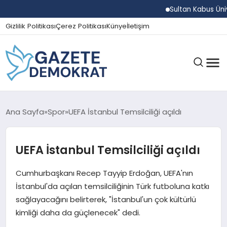
Sultan Kabus Üniversit
Gizlilik Politikası
Çerez Politikası
Künye
İletişim
GÜNDEM
Ana Sayfa
Spor
UEFA İstanbul Temsilciliği açıldı
UEFA İstanbul Temsilciliği açıldı
EKONOMI
Cumhurbaşkanı Recep Tayyip Erdoğan, UEFA'nın
SPOR
İstanbul'da açılan temsilciliğinin Türk futboluna katkı
sağlayacağını belirterek, "İstanbul'un çok kültürlü
kimliği daha da güçlenecek" dedi.
MAGAZIN