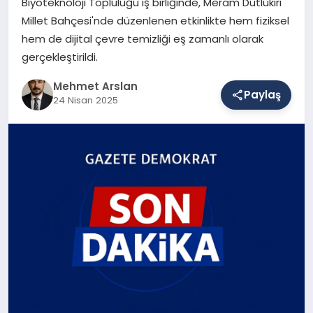
Biyoteknoloji Topluluğu iş birliğinde, Meram Dutlukırı
Millet Bahçesi'nde düzenlenen etkinlikte hem fiziksel
hem de dijital çevre temizliği eş zamanlı olarak
SAĞLIK
gerçekleştirildi.
Mehmet Arslan
Paylaş
EĞITIM
24 Nisan 2025
DÜNYA
YAŞAM