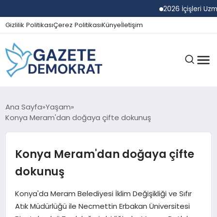
2026 İçişleri Uzman Ya
Gizlilik Politikası
Çerez Politikası
Künye
İletişim
GÜNDEM
Ana Sayfa
Yaşam
Konya Meram'dan doğaya çifte dokunuş
EKONOMI
Konya Meram'dan doğaya çifte
dokunuş
SPOR
Konya'da Meram Belediyesi İklim Değişikliği ve Sıfır
Atık Müdürlüğü ile Necmettin Erbakan Üniversitesi
MAGAZIN