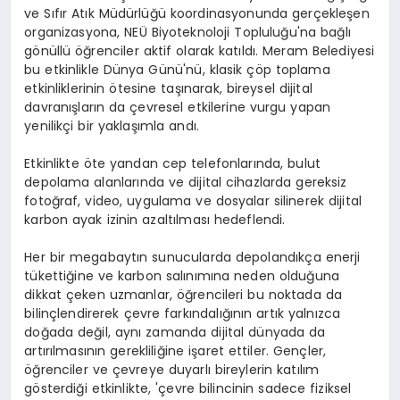
ve Sıfır Atık Müdürlüğü koordinasyonunda gerçekleşen
organizasyona, NEÜ Biyoteknoloji Topluluğu'na bağlı
gönüllü öğrenciler aktif olarak katıldı. Meram Belediyesi
bu etkinlikle Dünya Günü'nü, klasik çöp toplama
etkinliklerinin ötesine taşınarak, bireysel dijital
davranışların da çevresel etkilerine vurgu yapan
yenilikçi bir yaklaşımla andı.
Etkinlikte öte yandan cep telefonlarında, bulut
depolama alanlarında ve dijital cihazlarda gereksiz
fotoğraf, video, uygulama ve dosyalar silinerek dijital
karbon ayak izinin azaltılması hedeflendi.
Her bir megabaytın sunucularda depolandıkça enerji
tükettiğine ve karbon salınımına neden olduğuna
dikkat çeken uzmanlar, öğrencileri bu noktada da
bilinçlendirerek çevre farkındalığının artık yalnızca
doğada değil, aynı zamanda dijital dünyada da
artırılmasının gerekliliğine işaret ettiler. Gençler,
öğrenciler ve çevreye duyarlı bireylerin katılım
gösterdiği etkinlikte, 'çevre bilincinin sadece fiziksel