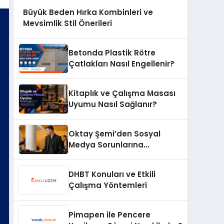
Büyük Beden Hırka Kombinleri ve
Mevsimlik Stil Önerileri
Betonda Plastik Rötre
Çatlakları Nasıl Engellenir?
Kitaplık ve Çalışma Masası
Uyumu Nasıl Sağlanır?
Oktay Şemi’den Sosyal
Medya Sorunlarına
Profesyonel Müdahale ve
Hızlı Çözüm Desteği
DHBT Konuları ve Etkili
Çalışma Yöntemleri
Pimapen ile Pencere