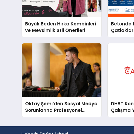
Büyük Beden Hırka Kombinleri
Betonda P
ve Mevsimlik Stil Önerileri
Çatlakları
Oktay Şemi’den Sosyal Medya
DHBT Konul
Sorunlarına Profesyonel
Çalışma 
Müdahale ve Hızlı Çözüm
Desteği
Haberin Doğru Adresi