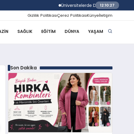
Üniversitelerde Dumansız Kampüs Dönem
12:10:28
Gizlilik Politikası
Çerez Politikası
Künye
İletişim
ZIN
SAĞLIK
EĞITIM
DÜNYA
YAŞAM
Son Dakika