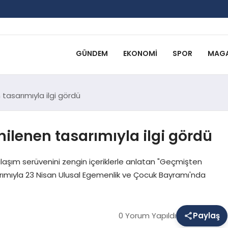
GÜNDEM
EKONOMI
SPOR
MAGA
 tasarımıyla ilgi gördü
nilenen tasarımıyla ilgi gördü
 ulaşım serüvenini zengin içeriklerle anlatan "Geçmişten
rımıyla 23 Nisan Ulusal Egemenlik ve Çocuk Bayramı'nda
0 Yorum Yapıldı
Paylaş