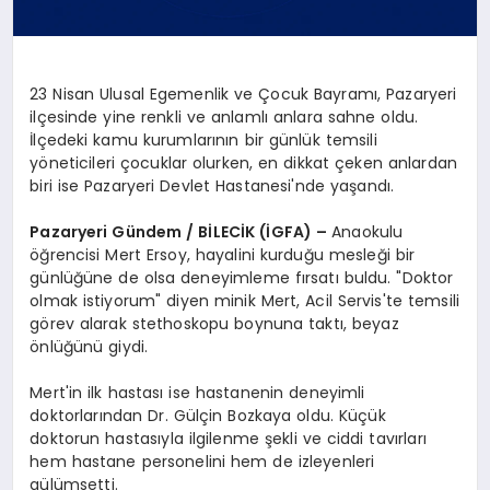
23 Nisan Ulusal Egemenlik ve Çocuk Bayramı, Pazaryeri
ilçesinde yine renkli ve anlamlı anlara sahne oldu.
İlçedeki kamu kurumlarının bir günlük temsili
yöneticileri çocuklar olurken, en dikkat çeken anlardan
biri ise Pazaryeri Devlet Hastanesi'nde yaşandı.
Pazaryeri Gündem / BİLECİK (İGFA) –
Anaokulu
öğrencisi Mert Ersoy, hayalini kurduğu mesleği bir
günlüğüne de olsa deneyimleme fırsatı buldu. "Doktor
olmak istiyorum" diyen minik Mert, Acil Servis'te temsili
görev alarak stethoskopu boynuna taktı, beyaz
önlüğünü giydi.
Mert'in ilk hastası ise hastanenin deneyimli
doktorlarından Dr. Gülçin Bozkaya oldu. Küçük
doktorun hastasıyla ilgilenme şekli ve ciddi tavırları
hem hastane personelini hem de izleyenleri
gülümsetti.