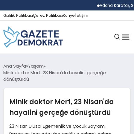
Adana Karataş Sera Or
Gizlilik Politikası
Çerez Politikası
Künye
İletişim
GÜNDEM
Ana Sayfa
Yaşam
Minik doktor Mert, 23 Nisan'da hayalini gerçeğe
dönüştürdü
EKONOMI
Minik doktor Mert, 23 Nisan'da
SPOR
hayalini gerçeğe dönüştürdü
23 Nisan Ulusal Egemenlik ve Çocuk Bayramı,
MAGAZIN
Pazaryeri ilçesinde yine renkli ve anlamlı anlara