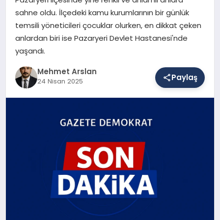
sahne oldu. İlçedeki kamu kurumlarının bir günlük
temsili yöneticileri çocuklar olurken, en dikkat çeken
SAĞLIK
anlardan biri ise Pazaryeri Devlet Hastanesi'nde
yaşandı.
EĞITIM
Mehmet Arslan
Paylaş
24 Nisan 2025
DÜNYA
YAŞAM