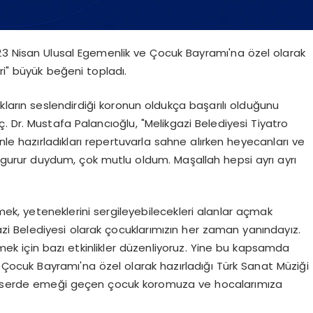
23 Nisan Ulusal Egemenlik ve Çocuk Bayramı'na özel olarak
ri" büyük beğeni topladı.
kların seslendirdiği koronun oldukça başarılı olduğunu
. Dr. Mustafa Palancıoğlu, "Melikgazi Belediyesi Tiyatro
le hazırladıkları repertuvarla sahne alırken heyecanları ve
 gurur duydum, çok mutlu oldum. Maşallah hepsi ayrı ayrı
ek, yeteneklerini sergileyebilecekleri alanlar açmak
azi Belediyesi olarak çocuklarımızın her zaman yanındayız.
ek için bazı etkinlikler düzenliyoruz. Yine bu kapsamda
Çocuk Bayramı'na özel olarak hazırladığı Türk Sanat Müziği
 konserde emeği geçen çocuk koromuza ve hocalarımıza