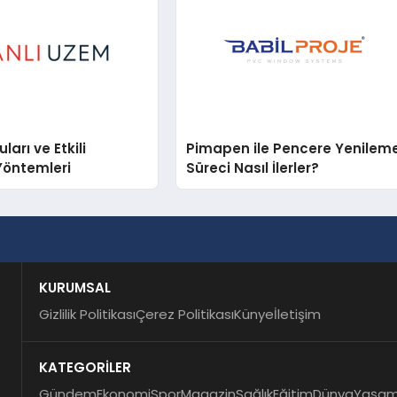
arı ve Etkili
Pimapen ile Pencere Yenilem
Yöntemleri
Süreci Nasıl İlerler?
KURUMSAL
Gizlilik Politikası
Çerez Politikası
Künye
İletişim
KATEGORİLER
Gündem
Ekonomi
Spor
Magazin
Sağlık
Eğitim
Dünya
Yaşa