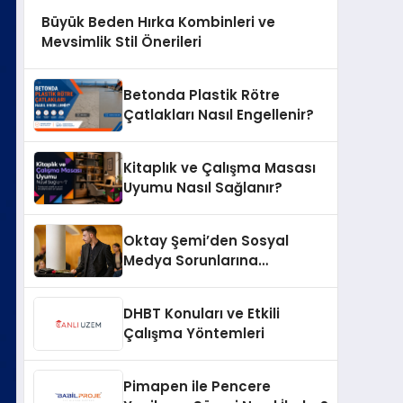
Büyük Beden Hırka Kombinleri ve
Mevsimlik Stil Önerileri
Betonda Plastik Rötre
Çatlakları Nasıl Engellenir?
Kitaplık ve Çalışma Masası
Uyumu Nasıl Sağlanır?
Oktay Şemi’den Sosyal
Medya Sorunlarına
Profesyonel Müdahale ve
Hızlı Çözüm Desteği
DHBT Konuları ve Etkili
Çalışma Yöntemleri
Pimapen ile Pencere