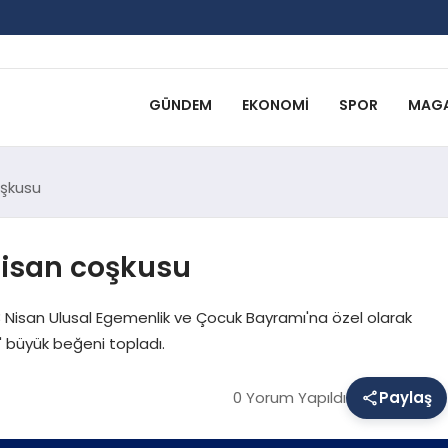
GÜNDEM
EKONOMI
SPOR
MAGA
oşkusu
Nisan coşkusu
3 Nisan Ulusal Egemenlik ve Çocuk Bayramı'na özel olarak
" büyük beğeni topladı.
0 Yorum Yapıldı
Paylaş