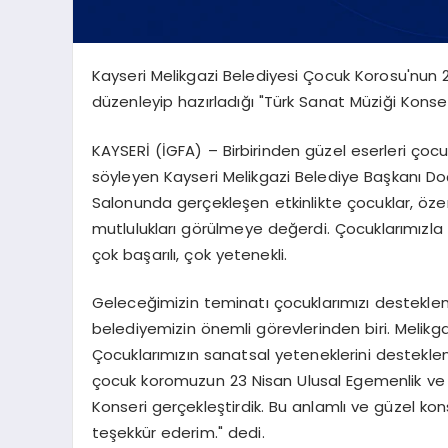
Kayseri Melikgazi Belediyesi Çocuk Korosu'nun 
düzenleyip hazırladığı "Türk Sanat Müziği Konse
KAYSERİ (İGFA) – Birbirinden güzel eserleri çocu
söyleyen Kayseri Melikgazi Belediye Başkanı Doç
Salonunda gerçekleşen etkinlikte çocuklar, özen
mutlulukları görülmeye değerdi. Çocuklarımızla
çok başarılı, çok yetenekli.
Geleceğimizin teminatı çocuklarımızı desteklem
belediyemizin önemli görevlerinden biri. Melikg
Çocuklarımızın sanatsal yeteneklerini desteklem
çocuk koromuzun 23 Nisan Ulusal Egemenlik ve 
Konseri gerçekleştirdik. Bu anlamlı ve güzel
teşekkür ederim." dedi.