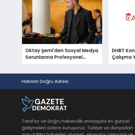
Oktay Şemi’den Sosyal Medya
DHBT Konul
Sorunlarına Profesyonel
Çalışma 
Müdahale ve Hızlı Çözüm
Desteği
Haberin Doğru Adresi
Tarafsız ve doğru habercilik anlayışıyla en güncel
gelişmeleri sizlere sunuyoruz. Türkiye ve dünyadan
son dakika haberleri, siyaset, ekonomi, teknoloji ve