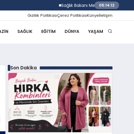
Sağlık Bakanı Memişoğlu İzmir Biyotıp 
05:14:13
Gizlilik Politikası
Çerez Politikası
Künye
İletişim
ZIN
SAĞLIK
EĞITIM
DÜNYA
YAŞAM
Son Dakika