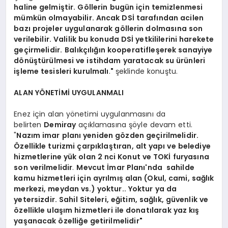
haline gelmiştir. Göllerin bugün için temizlenmesi
mümkün olmayabilir. Ancak DSİ tarafından acilen
bazı projeler uygulanarak göllerin dolmasına son
verilebilir. Valilik bu konuda DSİ yetkililerini harekete
geçirmelidir.
Balıkçılığın kooperatifleşerek sanayiye
dönüştürülmesi ve istihdam yaratacak su ürünleri
işleme tesisleri kurulmalı
.
"
şeklinde konuştu.
ALAN YÖNETİMİ UYGULANMALI
Enez için alan yönetimi uygulanmasını da
belirten
Demiray
açıklamasına şöyle devam etti.
"
Nazım imar planı yeniden gözden geçirilmelidir.
Özellikle turizmi çarpıklaştıran, alt yapı ve belediye
hizmetlerine yük olan 2 nci Konut ve TOKİ furyasına
son verilmelidir
.
Mevcut İmar Planı'nda sahilde
kamu hizmetleri için ayrılmış alan (Okul, cami, sağlık
merkezi, meydan vs.) yoktur.. Yoktur ya da
yetersizdir. Sahil Siteleri, eğitim, sağlık, güvenlik ve
özellikle ulaşım hizmetleri ile donatılarak yaz kış
yaşanacak özelliğe getirilmelidir"