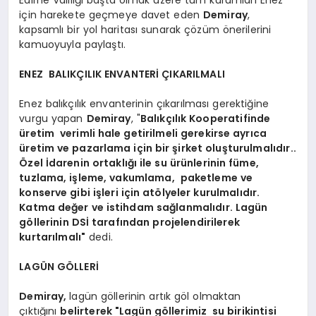
için harekete geçmeye davet eden
Demiray
,
kapsamlı bir yol haritası sunarak çözüm önerilerini
kamuoyuyla paylaştı.
ENEZ BALIKÇILIK ENVANTERİ ÇIKARILMALI
Enez balıkçılık envanterinin çıkarılması gerektiğine
vurgu yapan
Demiray
, "
Balıkçılık Kooperatifinde
üretim verimli hale getirilmeli gerekirse ayrıca
üretim ve pazarlama için bir şirket oluşturulmalıdır..
Özel İdarenin ortaklığı ile su ürünlerinin füme,
tuzlama, işleme, vakumlama, paketleme ve
konserve gibi işleri için atölyeler kurulmalıdır.
Katma değer ve istihdam sağlanmalıdır.
Lagün
göllerinin DSİ tarafından projelendirilerek
kurtarılmalı"
dedi.
LAGÜN GÖLLERİ
Demiray,
lagün göllerinin artık göl olmaktan
çıktığını
belirterek "Lagün göllerimiz su birikintisi