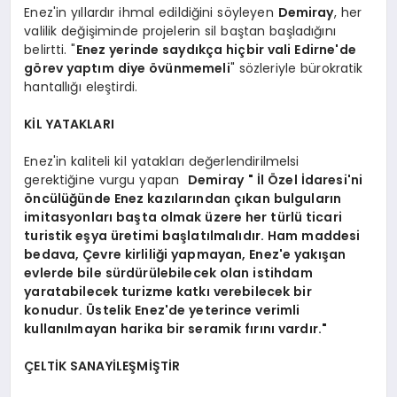
Enez'in yıllardır ihmal edildiğini söyleyen
Demiray
, her
valilik değişiminde projelerin sil baştan başladığını
belirtti. "
Enez yerinde saydıkça hiçbir vali Edirne'de
görev yaptım diye övünmemeli
" sözleriyle bürokratik
hantallığı eleştirdi.
KİL YATAKLARI
Enez'in kaliteli kil yatakları değerlendirilmelsi
gerektiğine vurgu yapan
Demiray
" İl Özel İdaresi'ni
öncülüğünde Enez kazılarından çıkan bulguların
imitasyonları başta olmak üzere her türlü ticari
turistik eşya üretimi başlatılmalıdır. Ham maddesi
bedava, Çevre kirliliği yapmayan, Enez'e yakışan
evlerde bile sürdürülebilecek olan istihdam
yaratabilecek turizme katkı verebilecek bir
konudur. Üstelik Enez'de yeterince verimli
kullanılmayan harika bir seramik fırını vardır."
ÇELTİK SANAYİLEŞMİŞTİR