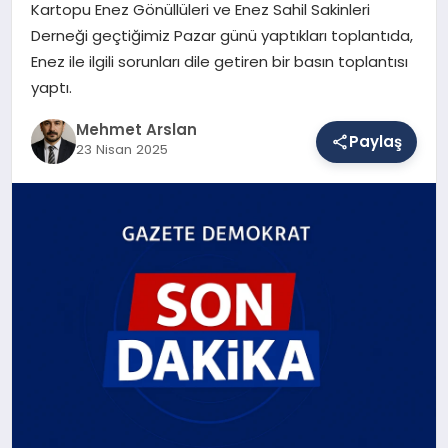
Kartopu Enez Gönüllüleri ve Enez Sahil Sakinleri
Derneği geçtiğimiz Pazar günü yaptıkları toplantıda,
Enez ile ilgili sorunları dile getiren bir basın toplantısı
SAĞLIK
yaptı.
Mehmet Arslan
EĞITIM
Paylaş
23 Nisan 2025
DÜNYA
YAŞAM