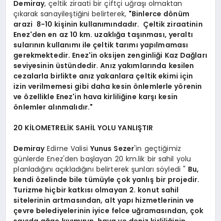
Demiray
, çeltik ziraati bir çiftçi uğraşı olmaktan
çıkarak sanayileştiğini belirterek,
"Binlerce dönüm
arazi 8-10 kişinin kullanımındadır. Çeltik ziraatinin
Enez'den en az 10 km. uzaklığa taşınması, yeraltı
sularının kullanımı ile çeltik tarımı yapılmaması
gerekmektedir. Enez'in oksijen zenginliği Kaz Dağları
seviyesinin üstündedir. Anız yakımlarında kesilen
cezalarla birlikte anız yakanlara çeltik ekimi için
izin verilmemesi gibi daha kesin önlemlerle yörenin
ve özellikle Enez'in hava kirliliğine karşı kesin
önlemler alınmalıdır."
20 KİLOMETRELİK SAHİL YOLU YANLIŞTIR
Demiray
Edirne Valisi
Yunus Sezer
'in geçtiğimiz
günlerde Enez'den başlayan 20 km.lik bir sahil yolu
planladığını açıkladığını belirterek şunları söyledi "
Bu,
kendi özelinde bile tümüyle çok yanlış bir projedir.
Turizme hiçbir katkısı olmayan 2. konut sahil
sitelerinin artmasından, alt yapı hizmetlerinin ve
çevre belediyelerinin iyice felce uğramasından, çok
sayıda ağaç kıyımının, hava ve deniz kirliliğinin