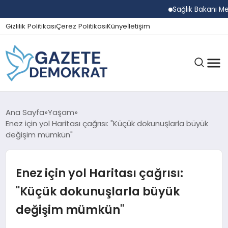
Sağlık Bakanı Memişoğlu 
Gizlilik Politikası
Çerez Politikası
Künye
İletişim
GÜNDEM
Ana Sayfa
Yaşam
Enez için yol Haritası çağrısı: "Küçük dokunuşlarla büyük
değişim mümkün"
EKONOMI
Enez için yol Haritası çağrısı:
SPOR
"Küçük dokunuşlarla büyük
değişim mümkün"
MAGAZIN