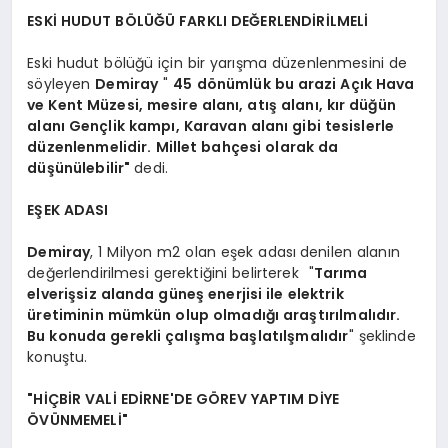
ESKİ HUDUT BÖLÜĞÜ FARKLI DEĞERLENDİRİLMELİ
Eski hudut bölüğü için bir yarışma düzenlenmesini de
söyleyen
Demiray
"
45 dönümlük bu arazi Açık Hava
ve Kent Müzesi, mesire alanı, atış alanı, kır düğün
alanı Gençlik kampı, Karavan alanı gibi tesislerle
düzenlenmelidir. Millet bahçesi olarak da
düşünülebilir"
dedi.
EŞEK ADASI
Demiray
, 1 Milyon m2 olan eşek adası
denilen alanın
değerlendirilmesi gerektiğini belirterek "
Tarıma
elverişsiz alanda güneş enerjisi ile elektrik
üretiminin mümkün olup olmadığı araştırılmalıdır.
Bu konuda gerekli çalışma başlatılşmalıdır
" şeklinde
konuştu.
"HİÇBİR VALİ EDİRNE'DE GÖREV YAPTIM DİYE
ÖVÜNMEMELİ"