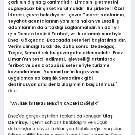
çarkının dışına çıkarılmalıdır. Limanın işletmesini
sağlayacak bir şirket kurulmalıdır. Bu şirkete İl Özel
İdaresi, çevre belediyeleri, çevre Ticaret odalarının,
seyahat acentalarının yanı sıra halkın ve Enezli iş
adamlarının da ortaklığı sağlanmalıdır. En az 1 yıl
için Deniz otobüsü Feribot, vs. kiralamak suretiyle
Enez-Gökçeada-Bozcaada seferleri başlatılmalıdır.
Verim alındığı takdirde, daha sonra Dedeağaç,
Taşoz, Semadirek bu güzergaha eklenmelidir. Enez
Limanı'nın tescil edilmesi, işlevselliği artırılarak
feribot ve deniz otobüsü seferleriyle turizme
kazandırılması
.
Yunanistan'ın kapı vizesi
uygulamasına karşılık Semadirek gibi
destinasyonlarla deniz ulaşımının başlatılması
."
dedi.
"VALİLER İSTERSE ENEZ'İN KADERİ DEĞİŞİR"
Enez'de gerçekleştirilen toplantıda konuşan
Ulaş
Demiray
, ilçenin sahipsiz bırakıldığını ve küçük
dokunuşlarla büyük farklar yaratılabileceğini vurguladı.
Edirne Valiliği başta olmak üzere tüm kurumları Enez