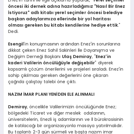
öncesi iki dernek adına hazırladığımız "Nasıl Bir Enez
İstiyoruz" adlı kitabı yerel seçimler öncesi belediye
başkan adaylarımıza ellerinde bir yol haritası
olması gereken bu kitabı kendilerine hediye ettik
."
Dedi.
Esengil
'in konuşmasının ardından Enez'in sorunlarına
dikkat çeken Enez Sahil Sakinleri İle Dayanışma ve
Değişim Derneği Başkanı
Ulaş Demiray
, "
Enez'in
kaderi Valilerin öncülüğüyle değişebilir
" diyerek
kapsamlı çözüm önerilerini ve projeleri sıraladı. Enez'in
sahip çıkılması gereken değerlerini öne çıkaran
çağrıda çalıştay talebi öne çıktı.
NAZIM İMAR PLANI YENİDEN ELE ALINMALI
Demiray
, öncelikle Valilerimizin öncülüğünde Enez;
bölgedeki Ticaret ve diğer meslek odalarının,
üniversitelerin, Enezli iş adamlarının ve İl bürokrasisinin
de katılacağı bir organizasyonla masaya yatırılmalıdır.
Bu toplantı 2-3 gün sürmeli ve başta nazım imar