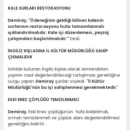
KALE SURLARI RESTORASYONU
Demiray, "Ödeneğinin geldiği bilinen kalenin
surlarının restorasyonu hızla tamamlanmalı
ışıklandırılmalıdır. Kale içi düzenlemesi, peyzaj
çalışmaları başlatılmalıdır."
Dedi.
İNGİLİZ KIŞLASINA İL KÜLTÜR MÜDÜRLÜĞÜ SAHİP
ÇIKMALIDIR
Sahilde
bulunan İngiliz Kışlası
olarak isimlendirilen
yapının nasıl değerlendirileceği tartışılması gerektiğine
vurgu yapan
Demiray
şunları söyledi. "
İl Kültür
Müdürlüğü'nün bu işi sahiplenmesi gerekmektedir
."
ESKİ ENEZ ÇÖPLÜĞÜ TEMİZLENMELİ
Demiray
, Eski Enez çöplüğünün hızla kaldırılmalı,
orman temizlenmeli ve çöplük alanı değerlendirilmesi
gerektiğini belirtti.