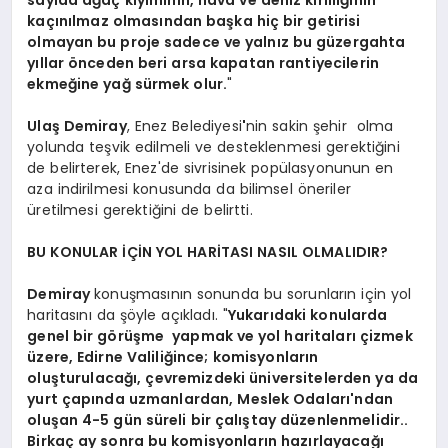
kaçınılmaz olmasından başka hiç bir getirisi
olmayan bu proje sadece ve yalnız bu güzergahta
yıllar önceden beri arsa kapatan rantiyecilerin
ekmeğine yağ sürmek olur.
"
Ulaş Demiray
, Enez Belediyesi
'
nin sakin şehir olma
yolunda teşvik edilmeli ve desteklenmesi gerektiğini
de belirterek, Enez'de sivrisinek popülasyonunun en
aza indirilmesi konusunda da bilimsel öneriler
üretilmesi gerektiğini de belirtti.
BU KONULAR İÇİN YOL HARİTASI NASIL OLMALIDIR?
Demiray
konuşmasının sonunda bu sorunların için yol
haritasını da şöyle açıkladı. "
Yukarıdaki konularda
genel bir görüşme yapmak ve yol haritaları çizmek
üzere, Edirne Valiliğince; komisyonların
oluşturulacağı, çevremizdeki üniversitelerden ya da
yurt çapında uzmanlardan, Meslek Odaları'ndan
oluşan 4-5 gün süreli bir çalıştay düzenlenmelidir..
Birkaç ay sonra bu komisyonların hazırlayacağı