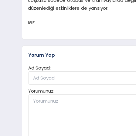
coşkusu sadece otobüs ve tramvaylarda değil, B
düzenlediği etkinliklere de yansıyor.
IGF
Yorum Yap
Ad Soyad:
Yorumunuz: