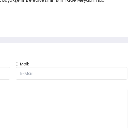
üyükşehir Belediyesi'nin Milli İrade Meydanı'nda
E-Mail: