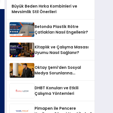
Büyük Beden Hırka Kombinleri ve
Mevsimlik Stil Önerileri
Betonda Plastik Rötre
Çatlakları Nasıl Engellenir?
Kitaplık ve Çalışma Masası
Uyumu Nasıl Sağlanır?
Oktay Şemi’den Sosyal
Medya Sorunlarına
Profesyonel Müdahale ve
Hızlı Çözüm Desteği
DHBT Konuları ve Etkili
Çalışma Yöntemleri
Pimapen ile Pencere