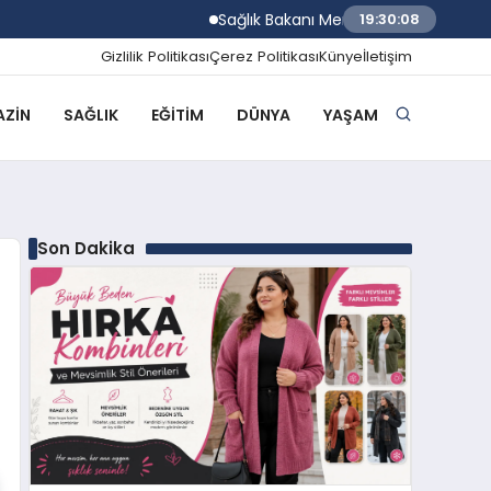
Sağlık Bakanı Memişoğlu İzmir Biyotıp v
19:30:09
Gizlilik Politikası
Çerez Politikası
Künye
İletişim
ZIN
SAĞLIK
EĞITIM
DÜNYA
YAŞAM
Son Dakika