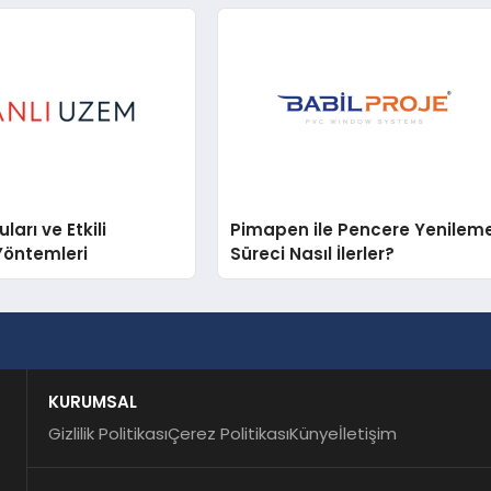
arı ve Etkili
Pimapen ile Pencere Yenilem
Yöntemleri
Süreci Nasıl İlerler?
KURUMSAL
Gizlilik Politikası
Çerez Politikası
Künye
İletişim