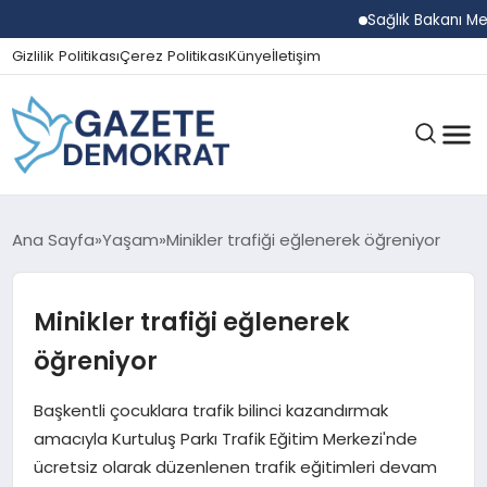
Sağlık Bakanı Memişoğ
Gizlilik Politikası
Çerez Politikası
Künye
İletişim
GÜNDEM
Ana Sayfa
Yaşam
Minikler trafiği eğlenerek öğreniyor
Minikler trafiği eğlenerek
EKONOMI
öğreniyor
SPOR
Başkentli çocuklara trafik bilinci kazandırmak
amacıyla Kurtuluş Parkı Trafik Eğitim Merkezi'nde
ücretsiz olarak düzenlenen trafik eğitimleri devam
MAGAZIN