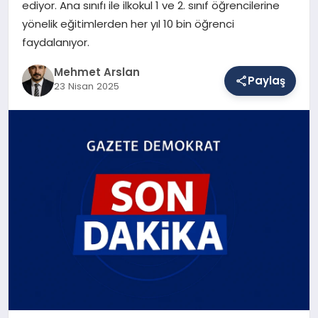
ediyor. Ana sınıfı ile ilkokul 1 ve 2. sınıf öğrencilerine
yönelik eğitimlerden her yıl 10 bin öğrenci
faydalanıyor.
SAĞLIK
Mehmet Arslan
Paylaş
23 Nisan 2025
EĞITIM
DÜNYA
YAŞAM