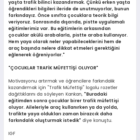
yaşta trafik bilinci kazandırmak. Çünkü erken yaşta
öğrendikleri bilgileri ileride de unutmuyorlar, bunun
farkındayız. Önce sınıfta çocuklara teorik bilgi
veriyoruz. Sonrasında dışarıda, pistte uygulamalı
eğitimlerimiz var.
Bu eğitimlerin arkasından
çocuklar akülü arabalarla, pistte araba kullanıyor.
Hem yaya olarak neler yapabileceklerini hem de
araç başında nelere dikkat etmeleri gerektiğini
eğlenerek öğreniyorlar."
"ÇOCUKLAR TRAFİK MÜFETTİŞİ OLUYOR"
Motivasyonu artırmak ve öğrencilere farkındalık
kazandırmak için "Trafik Müfettişi" logolu rozetler
dağıttıklarını da söyleyen Kankan,
"Buradaki
eğitimden sonra çocuklar birer trafik müfettişi
oluyor. A
ileleriyle araç kullanırken ya da yolda,
trafikte yaya oldukları zaman birazcık daha
farkındalık oluşturmak istedik"
diye konuştu.
IGF